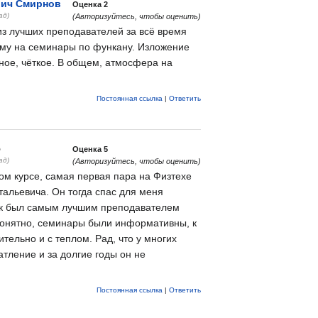
вич Смирнов
Оценка
2
ад)
(Авторизуйтесь, чтобы оценить)
из лучших преподавателей за всё время
ему на семинары по функану. Изложение
ое, чёткое. В общем, атмосфера на
Постоянная ссылка
|
Ответить
5
Оценка
5
ад)
(Авторизуйтесь, чтобы оценить)
вом курсе, самая первая пара на Физтехе
альевича. Он тогда спас для меня
ак был самым лучшим преподавателем
понятно, семинары были информативны, к
тельно и с теплом. Рад, что у многих
тление и за долгие годы он не
Постоянная ссылка
|
Ответить