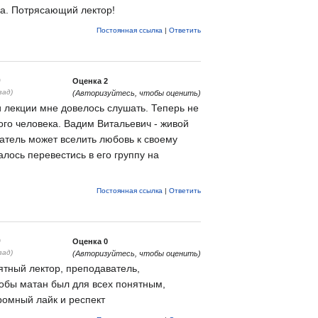
а. Потрясающий лектор!
Постоянная ссылка
|
Ответить
0
Оценка
2
зад)
(Авторизуйтесь, чтобы оценить)
и лекции мне довелось слушать. Теперь не
ого человека. Вадим Витальевич - живой
ватель может вселить любовь к своему
алось перевестись в его группу на
Постоянная ссылка
|
Ответить
9
Оценка
0
зад)
(Авторизуйтесь, чтобы оценить)
тный лектор, преподаватель,
обы матан был для всех понятным,
ромный лайк и респект