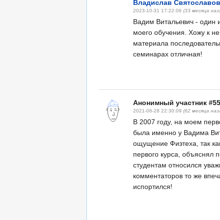
Владислав Святославо
2023-10-31 17:22:06
(33 месяца наз
Вадим Витальевич - один 
моего обучения. Хожу к н
материала последовательн
семинарах отличная!
Анонимный участник #5
2021-06-28 22:30:09
(62 месяца наз
В 2007 году, на моем пер
была именно у Вадима Вит
ощущение Физтеха, так к
первого курса, объяснял 
студентам относился уважи
комментаторов то же впеча
испортился!