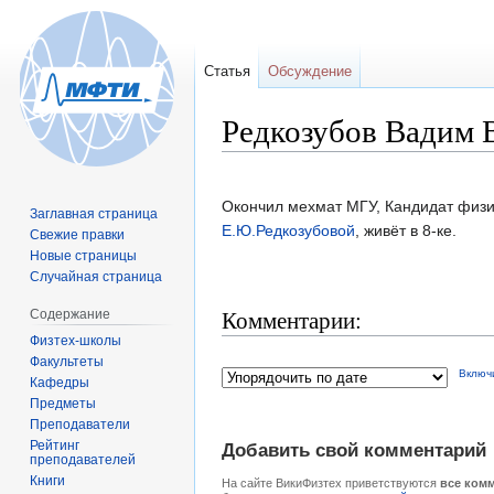
Статья
Обсуждение
Редкозубов Вадим 
Перейти
Перейти
Окончил мехмат МГУ, Кандидат физи
Заглавная страница
к
к
Е.Ю.Редкозубовой
, живёт в 8-ке.
Свежие правки
навигации
поиску
Новые страницы
Случайная страница
Комментарии:
Содержание
Физтех-школы
Факультеты
Включ
Кафедры
Предметы
Преподаватели
Рейтинг
Добавить свой комментарий
преподавателей
Книги
На сайте ВикиФизтех приветствуются
все ком