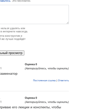
тавьтесь
. Это бесплатно.
нельзя удалять или
 в интернете навсегда.
та конструктив и
й же лучше подойдёт
Оценка
0
д)
(Авторизуйтесь, чтобы оценить)
кзаменатор
Постоянная ссылка
|
Ответить
1
Оценка
0
д)
(Авторизуйтесь, чтобы оценить)
триваю его лекции и конспекты, чтобы