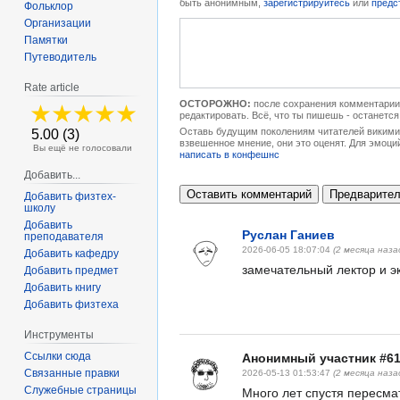
быть анонимным,
зарегистрируйтесь
или
предс
Фольклор
Организации
Памятки
Путеводитель
Rate article
ОСТОРОЖНО:
после сохранения комментарии 
редактировать. Всё, что ты пишешь - останется
Оставь будущим поколениям читателей викимип
5.00 (3)
взвешенное мнение, они это оценят. Для эмоци
Вы ещё не голосовали
написать в конфешнс
Добавить...
Добавить физтех-
школу
Добавить
Руслан Ганиев
преподавателя
2026-06-05 18:07:04
(2 месяца наза
Добавить кафедру
замечательный лектор и э
Добавить предмет
Добавить книгу
Добавить физтеха
Инструменты
Ссылки сюда
Анонимный участник #6
Связанные правки
2026-05-13 01:53:47
(2 месяца наза
Служебные страницы
Много лет спустя пересма