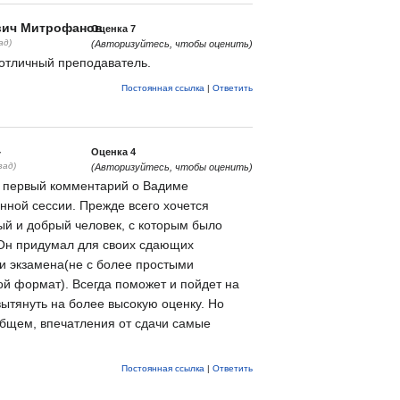
вич Митрофанов
Оценка
7
ад)
(Авторизуйтесь, чтобы оценить)
отличный преподаватель.
Постоянная ссылка
|
Ответить
4
Оценка
4
зад)
(Авторизуйтесь, чтобы оценить)
о первый комментарий о Вадиме
нной сессии. Прежде всего хочется
ный и добрый человек, с которым было
 Он придумал для своих сдающих
и экзамена(не с более простыми
ой формат). Всегда поможет и пойдет на
ытянуть на более высокую оценку. Но
общем, впечатления от сдачи самые
Постоянная ссылка
|
Ответить