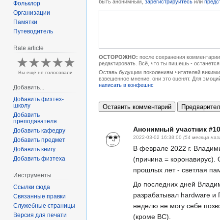
быть анонимным,
зарегистрируйтесь
или
предс
Фольклор
Организации
Памятки
Путеводитель
Rate article
ОСТОРОЖНО:
после сохранения комментарии 
редактировать. Всё, что ты пишешь - останется
Оставь будущим поколениям читателей викимип
Вы ещё не голосовали
взвешенное мнение, они это оценят. Для эмоци
написать в конфешнс
Добавить...
Добавить физтех-
школу
Добавить
преподавателя
Анонимный участник #1
Добавить кафедру
2022-03-02 16:38:00
(54 месяца наз
Добавить предмет
В феврале 2022 г. Владим
Добавить книгу
(причина = коронавирус).
Добавить физтеха
прошлых лет - светлая пам
Инструменты
До последних дней Владим
Ссылки сюда
разрабатывал hardware и 
Связанные правки
неделю не могу себе позв
Служебные страницы
Версия для печати
(кроме ВС).