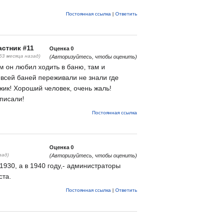
Постоянная ссылка
|
Ответить
стник #11
Оценка
0
(53 месяца назад)
(Авторизуйтесь, чтобы оценить)
м он любил ходить в баню, там и
 всей баней переживали не знали где
жик! Хороший человек, очень жаль!
аписали!
Постоянная ссылка
Оценка
0
зад)
(Авторизуйтесь, чтобы оценить)
1930, а в 1940 году,- администраторы
ста.
Постоянная ссылка
|
Ответить