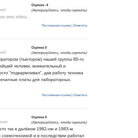
Оценка
-4
зад)
(Авторизуйтесь, чтобы оценить)
о это здесь.
Постоянная ссылка
|
Ответить
Оценка
0
зад)
(Авторизуйтесь, чтобы оценить)
ратором (тьютором) нашей группы 80-го
ейший человек, внимательный и
осто "подкармливал", дав работу техника
 печатные платы для лабораторных.
Постоянная ссылка
|
Ответить
Оценка
0
азад)
(Авторизуйтесь, чтобы оценить)
то так в далёком 1982-ом и 1983-м.
я схемотехникой и в последствии работал