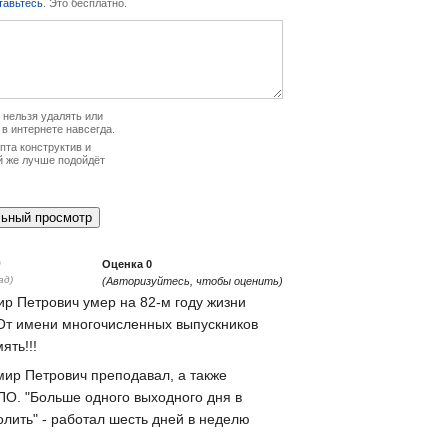
тавьтесь
. Это бесплатно.
нельзя удалять или
 в интернете навсегда.
та конструктив и
й же лучше подойдёт
0
Оценка
0
ад)
(Авторизуйтесь, чтобы оценить)
ир Петрович умер на 82-м году жизни
 От имени многочисленных выпускников
ять!!!
ир Петрович преподавал, а также
ПО. "Больше одного выходного дня в
олить" - работал шесть дней в неделю