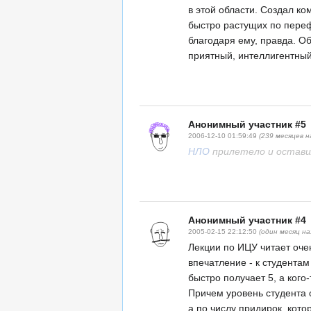
в этой области. Создал к
быстро растущих по пере
благодаря ему, правда. О
приятный, интеллигентный
Анонимный участник #5
2006-12-10 01:59:49
(239 месяцев н
НЛО
прилетело и оставил
Анонимный участник #4
2005-02-15 22:12:50
(один месяц на
Лекции по ИЦУ читает оче
впечатление - к студентам
быстро получает 5, а кого-
Причем уровень студента 
а по числу придирок, кот