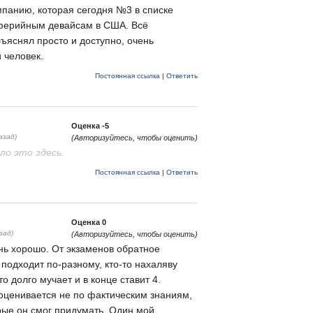
омпанию, которая сегодня №3 в списке
ферийным девайсам в США. Всё
бъяснял просто и доступно, очень
 человек.
Постоянная ссылка
|
Ответить
Оценка
-5
азад)
(Авторизуйтесь, чтобы оценить)
о это здесь.
Постоянная ссылка
|
Ответить
Оценка
0
зад)
(Авторизуйтесь, чтобы оценить)
нь хорошо. От экзаменов обратное
 подходит по-разному, кто-то нахаляву
то долго мучает и в конце ставит 4.
оценивается не по фактическим знаниям,
орые он смог придумать. Один мой