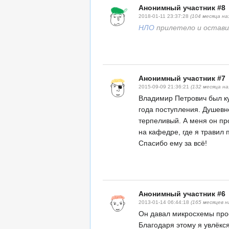
Анонимный участник #8
2018-01-11 23:37:28
(104 месяца на
НЛО
прилетело и оставил
Анонимный участник #7
2015-09-09 21:36:21
(132 месяца на
Владимир Петрович был ку
года поступления. Душевн
терпеливый. А меня он пр
на кафедре, где я травил
Спасибо ему за всё!
Анонимный участник #6
2013-01-14 06:44:18
(165 месяцев н
Он давал микросхемы прос
Благодаря этому я увлёкс