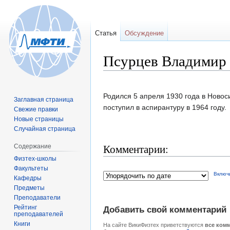
Статья
Обсуждение
Псурцев Владимир
Перейти
Перейти
Родился 5 апреля 1930 года в Новос
Заглавная страница
к
к
поступил в аспирантуру в 1964 году.
Свежие правки
навигации
поиску
Новые страницы
Случайная страница
Комментарии:
Содержание
Физтех-школы
Факультеты
Включ
Кафедры
Предметы
Преподаватели
Рейтинг
Добавить свой комментарий
преподавателей
Книги
На сайте ВикиФизтех приветствуются
все ком