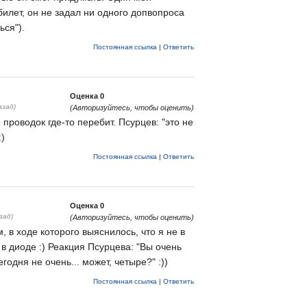
илет, он не задал ни одного допвопроса
ься").
Постоянная ссылка
|
Ответить
Оценка
0
азад)
(Авторизуйтесь, чтобы оценить)
 проводок где-то перебит. Псурцев: "это не
:)
Постоянная ссылка
|
Ответить
Оценка
0
зад)
(Авторизуйтесь, чтобы оценить)
, в ходе которого выяснилось, что я не в
 в диоде :) Реакция Псурцева: "Вы очень
егодня не очень... может, четыре?" :))
Постоянная ссылка
|
Ответить