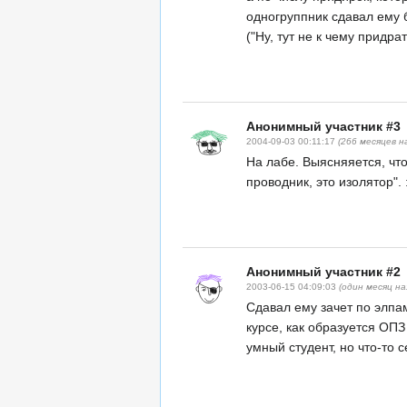
одногруппник сдавал ему б
("Ну, тут не к чему придрат
Анонимный участник #3
2004-09-03 00:11:17
(266 месяцев н
На лабе. Выясняяется, что
проводник, это изолятор". 
Анонимный участник #2
2003-06-15 04:09:03
(один месяц на
Сдавал ему зачет по элпам
курсе, как образуется ОПЗ
умный студент, но что-то с