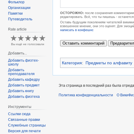
Фольклор
Организации
ОСТОРОЖНО:
после сохранения комментарии 
Памятки
редактировать. Всё, что ты пишешь - останется
Путеводитель
Оставь будущим поколениям читателей викимип
взвешенное мнение, они это оценят. Для эмоци
Rate article
написать в конфешнс
Вы ещё не голосовали
Добавить...
Добавить физтех-
Категория
:
Предметы по алфавиту
школу
Добавить
преподавателя
Добавить кафедру
Добавить предмет
Эта страница в последний раз была отреда
Добавить книгу
Политика конфиденциальности
О ВикиФи
Добавить физтеха
Инструменты
Ссылки сюда
Связанные правки
Служебные страницы
Версия для печати