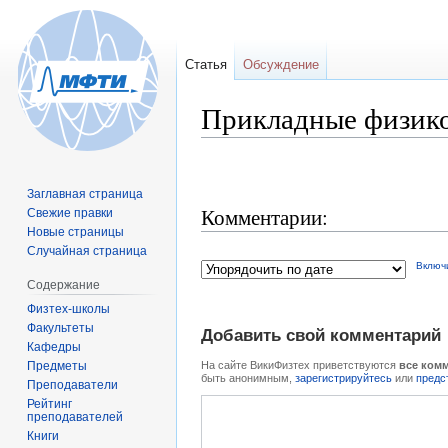
Статья
Обсуждение
Прикладные физик
Перейти
Перейти
к
к
Заглавная страница
навигации
поиску
Комментарии:
Свежие правки
Новые страницы
Случайная страница
Включ
Содержание
Физтех-школы
Факультеты
Добавить свой комментарий
Кафедры
Предметы
На сайте ВикиФизтех приветствуются
все ком
быть анонимным,
зарегистрируйтесь
или
предс
Преподаватели
Рейтинг
преподавателей
Книги