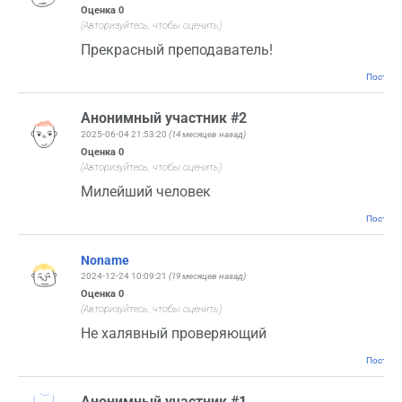
Оценка
0
(Авторизуйтесь, чтобы оценить)
Прекрасный преподаватель!
Постоян
Анонимный участник #2
2025-06-04 21:53:20
(14 месяцев назад)
Оценка
0
(Авторизуйтесь, чтобы оценить)
Милейший человек
Постоян
Noname
2024-12-24 10:09:21
(19 месяцев назад)
Оценка
0
(Авторизуйтесь, чтобы оценить)
Не халявный проверяющий
Постоян
Анонимный участник #1