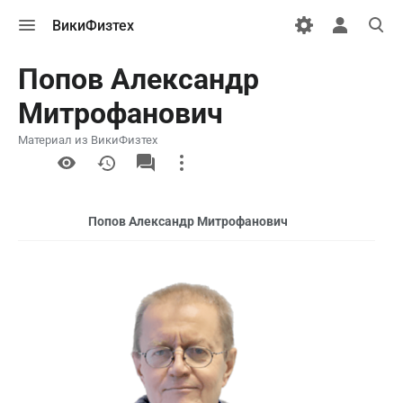
Открыть
Открыть
Откры
ВикиФизтех
меню
персональн
поиск
меню
Попов Александр
Митрофанович
Материал из ВикиФизтех
More
actions
Попов Александр Митрофанович