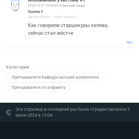
2024-12-21 19:18:09
(19 месяцев назад)
Оценка
0
(Авторизуйтесь, чтобы оценить)
Как говорили старшекуры халява,
сейчас стал жёстче
Постоян
Категории
Преподаватели:Кафедра высшей математики
Преподаватели по алфавиту
Эта страница в последний раз была отредактирована 3
июня 2024 в 15:04.