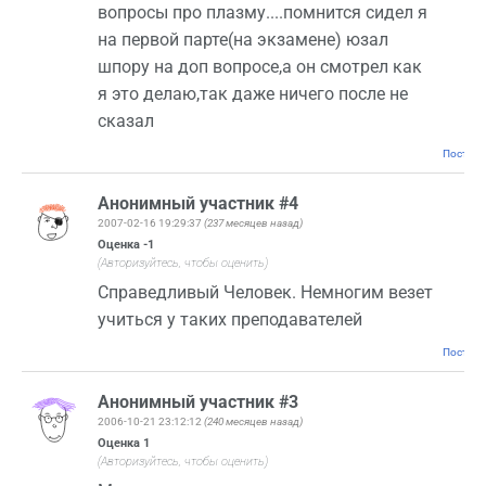
вопросы про плазму....помнится сидел я
на первой парте(на экзамене) юзал
шпору на доп вопросе,а он смотрел как
я это делаю,так даже ничего после не
сказал
Постоян
Анонимный участник #4
2007-02-16 19:29:37
(237 месяцев назад)
Оценка
-1
(Авторизуйтесь, чтобы оценить)
Справедливый Человек. Немногим везет
учиться у таких преподавателей
Постоян
Анонимный участник #3
2006-10-21 23:12:12
(240 месяцев назад)
Оценка
1
(Авторизуйтесь, чтобы оценить)