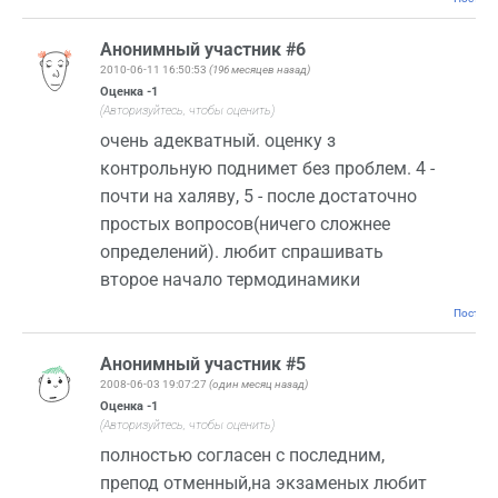
Анонимный участник #6
2010-06-11 16:50:53
(196 месяцев назад)
Оценка
-1
(Авторизуйтесь, чтобы оценить)
очень адекватный. оценку з
контрольную поднимет без проблем. 4 -
почти на халяву, 5 - после достаточно
простых вопросов(ничего сложнее
определений). любит спрашивать
второе начало термодинамики
Постоян
Анонимный участник #5
2008-06-03 19:07:27
(один месяц назад)
Оценка
-1
(Авторизуйтесь, чтобы оценить)
полностью согласен с последним,
препод отменный,на экзаменых любит