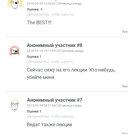
2016-05-03 12:24:32
(124 месяца назад)
Оценка
-1
(Авторизуйтесь, чтобы оценить)
The BEST!!!
Постоян
Анонимный участник #8
2016-02-13 10:13:55
(127 месяцев назад)
Оценка
1
(Авторизуйтесь, чтобы оценить)
Сейчас сижу на его лекции. Кто-нибудь,
убейте меня.
Постоян
Анонимный участник #7
2015-09-18 08:51:08
(132 месяца назад)
Оценка
1
(Авторизуйтесь, чтобы оценить)
Ведет также лекции
Постоян