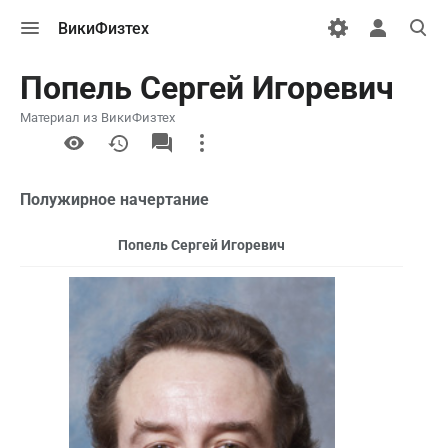
Открыть
Открыть
Откры
ВикиФизтех
меню
персональн
поиск
меню
Попель Сергей Игоревич
Материал из ВикиФизтех
More
actions
Полужирное начертание
Попель Сергей Игоревич