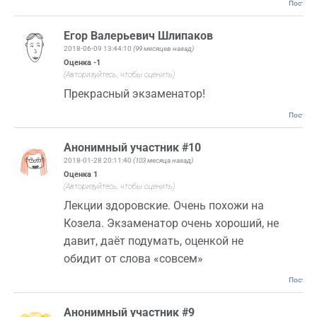
Постоян
Егор Валерьевич Шлипаков
2018-06-09 13:44:10
(99 месяцев назад)
Оценка
-1
(Авторизуйтесь, чтобы оценить)
Прекрасный экзаменатор!
Постоян
Анонимный участник #10
2018-01-28 20:11:40
(103 месяца назад)
Оценка
1
(Авторизуйтесь, чтобы оценить)
Лекции здоровские. Очень похожи на
Козела. Экзаменатор очень хороший, не
давит, даёт подумать, оценкой не
обидит от слова «совсем»
Постоян
Анонимный участник #9