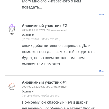
Могу мно-ого интересного о нем
поведать...
Постоян
Анонимный участник #2
2005-01-20 13:42:21
(262 месяца назад)
Оценка
0
(Авторизуйтесь, чтобы оценить)
своих действительно защищает. Да и
поможет всегда... сам ха тебя ходить не
будет, но во всем остальном - чем
сможет тем поможет!
Постоян
Анонимный участник #1
2004-03-24 23:08:22
(272 месяца назад)
Оценка
-1
(Авторизуйтесь, чтобы оценить)
По-моему, он классный чел и шарит
немеренно... особенно в матане:)Любит