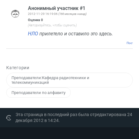
Анонимный участник #1
2012-11-29 16:19:06
(166 месяцев назад)
Оценка
0
(Авторизуйтесь, чтобы оценить)
НЛО
прилетело и оставило это здесь.
Постоян
Категории
Преподаватели:Кафедра радиотехники и
телекоммуникаций
Преподаватели по алфавиту
Эта страница в последний раз была отредактирована 24
декабря 2012 в 14:24.