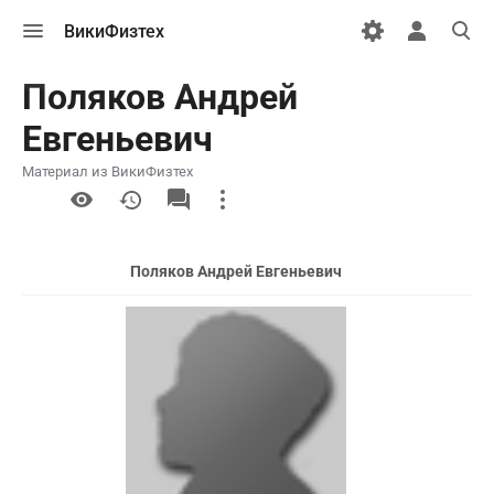
Открыть
Открыть
Откры
ВикиФизтех
меню
персональн
поиск
меню
Поляков Андрей
Евгеньевич
Материал из ВикиФизтех
More
actions
Поляков Андрей Евгеньевич