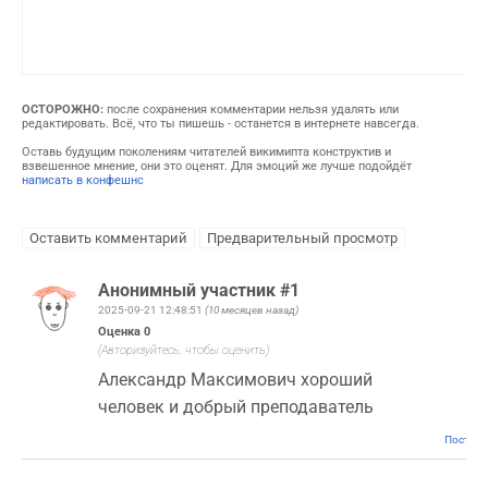
ОСТОРОЖНО:
после сохранения комментарии нельзя удалять или
редактировать. Всё, что ты пишешь - останется в интернете навсегда.
Оставь будущим поколениям читателей викимипта конструктив и
взвешенное мнение, они это оценят. Для эмоций же лучше подойдёт
написать в конфешнс
Анонимный участник #1
2025-09-21 12:48:51
(10 месяцев назад)
Оценка
0
(Авторизуйтесь, чтобы оценить)
Александр Максимович хороший
человек и добрый преподаватель
Постоян