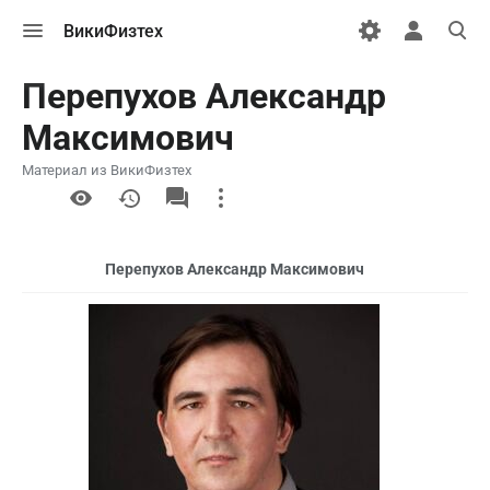
Открыть
Открыть
Откры
ВикиФизтех
меню
персональн
поиск
меню
Перепухов Александр
Максимович
Материал из ВикиФизтех
More
actions
Перепухов Александр Максимович