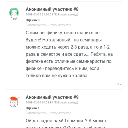
Анонимный участник #8
2008-03-25 21:10:53
(223 месяца назад)
Оценка
0
(Авторизуйтесь, чтобы оценить)
С ним вы физику точно шарить не
будете! Но халявный - на семинары
можно ходить через 2-3 раза, а то и 1-2
раза в семестре и все сдать... Ребята, на
физтехе есть отличные семинаристы по
физике - переводитесь к ним, если
только вам не нужна халява!
Постоян
Анонимный участник #9
2008-02-29 20:53:39
(224 месяца назад)
Оценка
1
(Авторизуйтесь, чтобы оценить)
Ой да ладно вам! Тормозит? А может
это вы тормозите? Оч рульный чел и