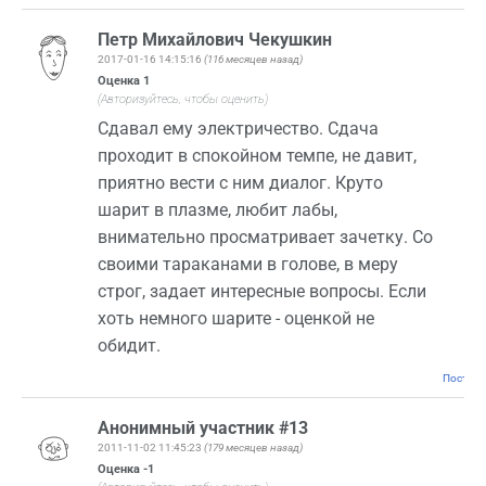
Петр Михайлович Чекушкин
2017-01-16 14:15:16
(116 месяцев назад)
Оценка
1
(Авторизуйтесь, чтобы оценить)
Сдавал ему электричество. Сдача
проходит в спокойном темпе, не давит,
приятно вести с ним диалог. Круто
шарит в плазме, любит лабы,
внимательно просматривает зачетку. Со
своими тараканами в голове, в меру
строг, задает интересные вопросы. Если
хоть немного шарите - оценкой не
обидит.
Постоян
Анонимный участник #13
2011-11-02 11:45:23
(179 месяцев назад)
Оценка
-1