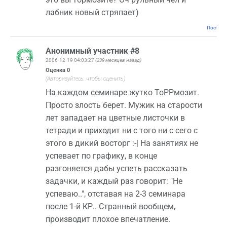
лабник новый стряпает)
Постоян
Анонимный участник #8
2006-12-19 04:03:27
(239 месяцев назад)
Оценка
0
(Авторизуйтесь, чтобы оценить)
На каждом семинаре жутко ТоРРмозит.
Просто злость берет. Мужик на старости
лет западает на цветные листочки в
тетради и приходит ни с того ни с сего с
этого в дикий восторг :-| На занятиях не
успевает по графику, в конце
разгоняется дабы успеть рассказать
задачки, и каждый раз говорит: "Не
успеваю..", отставая на 2-3 семинара
после 1-й КР.. Странный вообщем,
производит плохое впечатление.