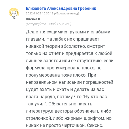
Елизавета Александровна Гребеник
2022-11-22 10:35:19
(45 месяцев назад)
Оценка
0
(Авторизуйтесь, чтобы оценить)
Дед с трясущимися руками и слабыми
глазами. На лабах не спрашивает
никакой теории абсолютно, смотрит
только на отчёт и придирается к любой
лишней запятой или её отсутствию, если
формула пронумерована плохо, не
пронумерована тоже плохо. При
неправильном написании погрешностей
будет ахать и охать и делать из вас
врага народа, потому что "Ну кто вас
так учил". Обязательно писать
литературу,а векторы обозначать либо
стрелочкой, либо жирным шрифтом, но
никак не просто черточкой. Сексис.