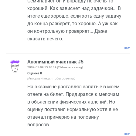
Семинарист он и вправду не очень то
хороший. Как зависнет над задачкой... В
итоге еще хорошо, если хоть одну задачу
до конца разберет, то хорошо. А уж как
он контрольную проверяет... Даже
сказать нечего.
Постоян
Анонимный участник #5
2004-01-09 15:10:04
(274 месяца назад)
Оценка
0
(Авторизуйтесь, чтобы оценить)
На экзамене раставлял запятые в моем
ответе на билет. Придирался к мелочам
в объяснении физических явлений. Но
оценку поставил нормальную хотя я не
отвечал примерно на половину
вопросов.
Постоян