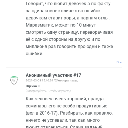
Говорит, что любит девочек а по факту
за одинаковое количество ошибок
девочкам ставит хоры, а парням отлы.
Маразматик, может по 10 минут
смотреть одну страницу, переворачивая
её с одной стороны на другую и по
миллионв раз говорить про одни и те же
ошибки.
Постоян
Анонимный участник #17
2021-03-08 15:40:29
(65 месяцев назад)
Оценка
0
(Авторизуйтесь, чтобы оценить)
Как человек очень хороший, правда
семинары его не особо продуктивные
(вел в 2016-17). Разбирать, как правило,
ничего не успевали, так как много
любит отвлекаться. Сдача заданий