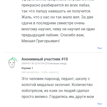
прекрасно разбирается во всех лабах,
так что лапшу навешать не получится.
Жаль, что у нас он так мало вел. За две
сдачи в последнем семестре очень
многому научил, чему не научил ни один
предыдущий лабник. Спасибо вам,
Михаил Григорьевич!
Постоян
Анонимный участник #10
2009-01-30 22:47:04
(213 месяцев назад)
Оценка
1
(Авторизуйтесь, чтобы оценить)
Это человек-пароход, педант, школу с
золотой медалью окончил. Количество
лоботрясов, из коих он людей сделал
просто велико .Гордитесь им, други мои
Постоян