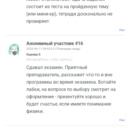
состоит из теста на пройденную тему
(или мини-кр), тетради досконально не
проверяет.
Постоян
Анонимный участник #16
2020-06-11 08:43:22
(75 месяцев назад)
Оценка
0
(Авторизуйтесь, чтобы оценить)
Сдавал экзамен. Приятный
преподаватель, расскажет что-то и вне
программы во время экзамена. Ботайте
лабки, на вопросе по выбору смотрит на
оформление - презентуйте хорошо и
будет счастье, если имеете понимание
физики.
Постоян