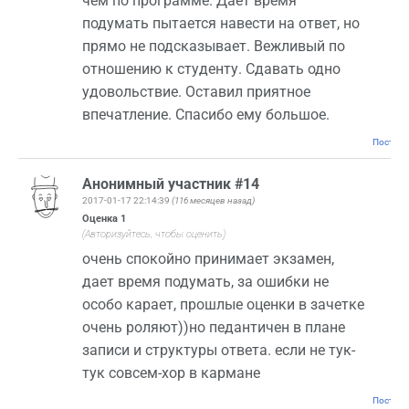
чем по программе. Дает время
подумать пытается навести на ответ, но
прямо не подсказывает. Вежливый по
отношению к студенту. Сдавать одно
удовольствие. Оставил приятное
впечатление. Спасибо ему большое.
Постоян
Анонимный участник #14
2017-01-17 22:14:39
(116 месяцев назад)
Оценка
1
(Авторизуйтесь, чтобы оценить)
очень спокойно принимает экзамен,
дает время подумать, за ошибки не
особо карает, прошлые оценки в зачетке
очень роляют))но педантичен в плане
записи и структуры ответа. если не тук-
тук совсем-хор в кармане
Постоян