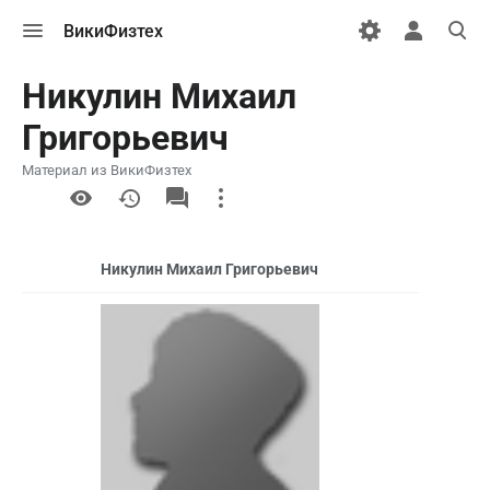
Открыть
Открыть
Откры
ВикиФизтех
меню
персональн
поиск
меню
Никулин Михаил
Григорьевич
Материал из ВикиФизтех
More
actions
Никулин Михаил Григорьевич