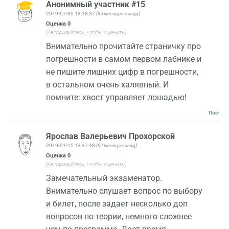
Анонимный участник #15
2019-07-30 13:18:37
(85 месяцев назад)
Оценка
0
(Авторизуйтесь, чтобы оценить)
Внимательно прочитайте страничку про
погрешности в самом первом лабнике и
не пишите лишних цифр в погрешности,
в остальном очень халявный. И
помните: хвост управляет лошадью!
Постоян
Ярослав Валерьевич Прохорской
2019-01-15 13:37:48
(92 месяца назад)
Оценка
0
(Авторизуйтесь, чтобы оценить)
Замечательный экзаменатор.
Внимательно слушает вопрос по выбору
и билет, после задает несколько доп
вопросов по теории, немного сложнее