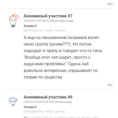
Постоян
Анонимный участник #7
2004-09-10 02:49:32
(266 месяцев назад)
Оценка
0
(Авторизуйтесь, чтобы оценить)
А еще на письменном экзамене валит
свою группу (зачем???). Но потом
подходит к препу и говорит что-то типа
"Вообще этот чел шарит, просто с
задачами проблемы". Сдача лаб
довольно интересная, спрашивает по
теории по существу
Постоян
Анонимный участник #6
2004-03-24 22:05:40
(272 месяца назад)
Оценка
0
(Авторизуйтесь, чтобы оценить)