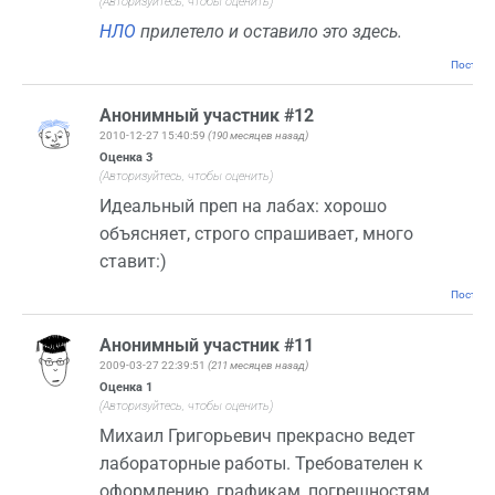
(Авторизуйтесь, чтобы оценить)
НЛО
прилетело и оставило это здесь.
Постоян
Анонимный участник #12
2010-12-27 15:40:59
(190 месяцев назад)
Оценка
3
(Авторизуйтесь, чтобы оценить)
Идеальный преп на лабах: хорошо
объясняет, строго спрашивает, много
ставит:)
Постоян
Анонимный участник #11
2009-03-27 22:39:51
(211 месяцев назад)
Оценка
1
(Авторизуйтесь, чтобы оценить)
Михаил Григорьевич прекрасно ведет
лабораторные работы. Требователен к
оформлению, графикам, погрешностям,