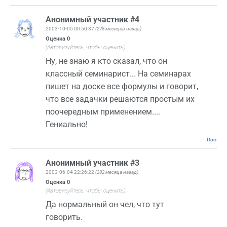
Анонимный участник #4
2003-10-05 00:50:37
(278 месяцев назад)
Оценка
0
(Авторизуйтесь, чтобы оценить)
Ну, не знаю я кто сказал, что он
классный семинарист... На семинарах
пишет на доске все формулы и говорит,
что все задачки решаются простым их
поочередным применением....
Гениально!
Постоян
Анонимный участник #3
2003-06-04 22:26:22
(282 месяца назад)
Оценка
0
(Авторизуйтесь, чтобы оценить)
Да нормальный он чел, что тут
говорить.