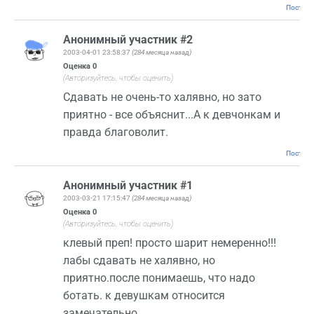
Постоян
Анонимный участник #2
2003-04-01 23:58:37
(284 месяца назад)
Оценка
0
(Авторизуйтесь, чтобы оценить)
Сдавать не очень-то халявно, но зато
приятно - все объяснит...А к девчонкам и
правда благоволит.
Постоян
Анонимный участник #1
2003-03-21 17:15:47
(284 месяца назад)
Оценка
0
(Авторизуйтесь, чтобы оценить)
клевый преп! просто шарит немеренно!!!
лабы сдавать не халявно, но
приятно.после понимаешь, что надо
ботать. к девушкам относится
замечательно.