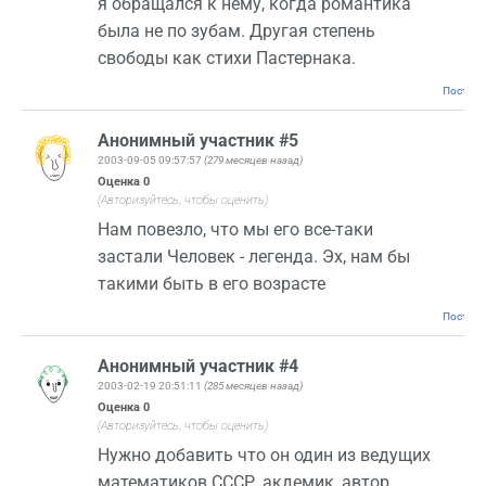
я обращался к нему, когда романтика
была не по зубам. Другая степень
свободы как стихи Пастернака.
Постоян
Анонимный участник #5
2003-09-05 09:57:57
(279 месяцев назад)
Оценка
0
(Авторизуйтесь, чтобы оценить)
Нам повезло, что мы его все-таки
застали Человек - легенда. Эх, нам бы
такими быть в его возрасте
Постоян
Анонимный участник #4
2003-02-19 20:51:11
(285 месяцев назад)
Оценка
0
(Авторизуйтесь, чтобы оценить)
Нужно добавить что он один из ведущих
математиков СССР, акдемик, автор