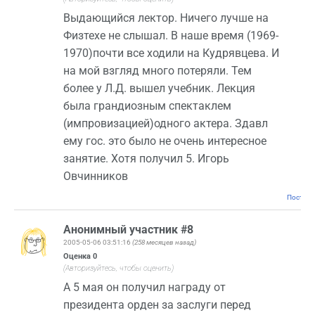
Выдающийся лектор. Ничего лучше на
Физтехе не слышал. В наше время (1969-
1970)почти все ходили на Кудрявцева. И
на мой взгляд много потеряли. Тем
более у Л.Д. вышел учебник. Лекция
была грандиозным спектаклем
(импровизацией)одного актера. Здавл
ему гос. это было не очень интересное
занятие. Хотя получил 5. Игорь
Овчинников
Постоян
Анонимный участник #8
2005-05-06 03:51:16
(258 месяцев назад)
Оценка
0
(Авторизуйтесь, чтобы оценить)
А 5 мая он получил награду от
президента орден за заслуги перед