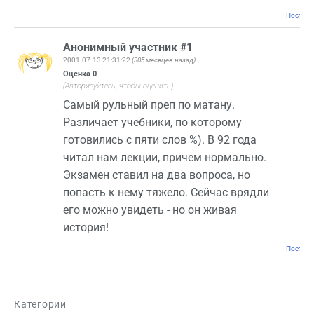
Постоян
Анонимный участник #1
2001-07-13 21:31:22
(305 месяцев назад)
Оценка
0
(Авторизуйтесь, чтобы оценить)
Самый рульный преп по матану.
Различает учебники, по которому
готовились с пяти слов %). В 92 года
читал нам лекции, причем нормально.
Экзамен ставил на два вопроса, но
попасть к нему тяжело. Сейчас врядли
его можно увидеть - но он живая
история!
Постоян
Категории