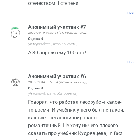
отечеством II степени!
Постоян
Анонимный участник #7
2005-04-19 19:35:55
(259 месяцев назад)
Оценка
0
(Авторизуйтесь, чтобы оценить)
А 30 апреля ему 100 лет!
Постоян
Анонимный участник #6
2005-03-04 05:53:54
(260 месяцев назад)
Оценка
0
(Авторизуйтесь, чтобы оценить)
Говорил, что работал лесорубом какое-
то время. И учебник у него был не такой,
как все - несанкционировано
романтичный. Не хочу ничего плохого
сказать про учебник Кудрявцева, in fact