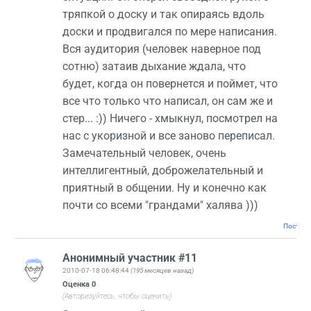
тряпкой о доску и так опираясь вдоль
доски и продвигался по мере написания.
Вся аудитория (человек наверное под
сотню) затаив дыхание ждала, что
будет, когда он повернется и поймет, что
все что только что написал, он сам же и
стер... :)) Ничего - хмыкнул, посмотрел на
нас с укоризной и все заново переписал.
Замечательный человек, очень
интеллигентный, доброжелательный и
приятный в общении. Ну и конечно как
почти со всеми "грандами" халява )))
Постоян
Анонимный участник #11
2010-07-18 06:48:44
(195 месяцев назад)
Оценка
0
(Авторизуйтесь, чтобы оценить)