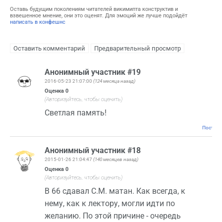
Оставь будущим поколениям читателей викимипта конструктив и
взвешенное мнение, они это оценят. Для эмоций же лучше подойдёт
написать в конфешнс
Анонимный участник #19
2016-05-23 21:07:00
(124 месяца назад)
Оценка
0
(Авторизуйтесь, чтобы оценить)
Светлая память!
Постоян
Анонимный участник #18
2015-01-26 21:04:47
(140 месяцев назад)
Оценка
0
(Авторизуйтесь, чтобы оценить)
В 66 сдавал С.М. матан. Как всегда, к
нему, как к лектору, могли идти по
желанию. По этой причине - очередь