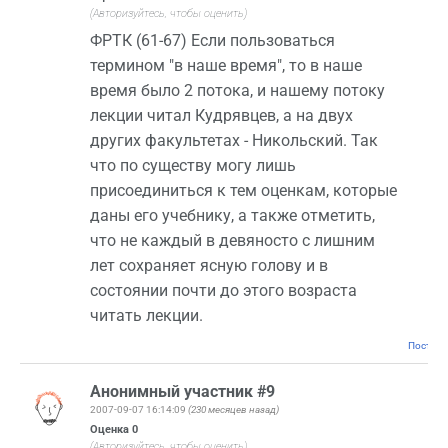
(Авторизуйтесь, чтобы оценить)
ФРТК (61-67) Если пользоваться
термином "в наше время", то в наше
время было 2 потока, и нашему потоку
лекции читал Кудрявцев, а на двух
других факультетах - Никольский. Так
что по существу могу лишь
присоединиться к тем оценкам, которые
даны его учебнику, а также отметить,
что не каждый в девяносто с лишним
лет сохраняет ясную голову и в
состоянии почти до этого возраста
читать лекции.
Постоян
Анонимный участник #9
2007-09-07 16:14:09
(230 месяцев назад)
Оценка
0
(Авторизуйтесь, чтобы оценить)