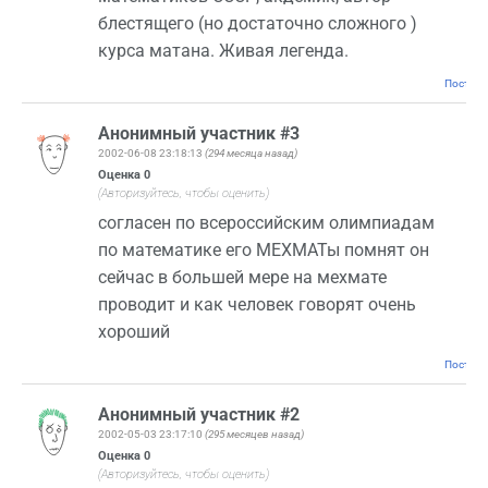
блестящего (но достаточно сложного )
курса матана. Живая легенда.
Постоян
Анонимный участник #3
2002-06-08 23:18:13
(294 месяца назад)
Оценка
0
(Авторизуйтесь, чтобы оценить)
согласен по всероссийским олимпиадам
по математике его МЕХМАТы помнят он
сейчас в большей мере на мехмате
проводит и как человек говорят очень
хороший
Постоян
Анонимный участник #2
2002-05-03 23:17:10
(295 месяцев назад)
Оценка
0
(Авторизуйтесь, чтобы оценить)