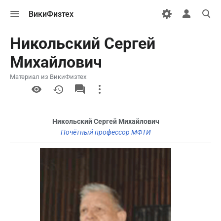
Открыть
Открыть
Откры
ВикиФизтех
меню
персональн
поиск
меню
Никольский Сергей
Михайлович
Материал из ВикиФизтех
More
actions
Никольский Сергей Михайлович
Почётный профессор МФТИ