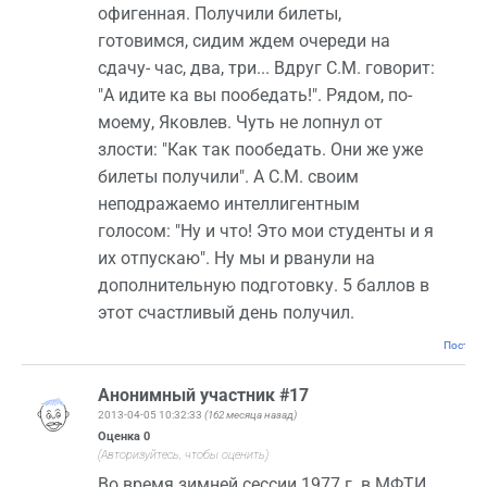
офигенная. Получили билеты,
готовимся, сидим ждем очереди на
сдачу- час, два, три... Вдруг С.М. говорит:
"А идите ка вы пообедать!". Рядом, по-
моему, Яковлев. Чуть не лопнул от
злости: "Как так пообедать. Они же уже
билеты получили". А С.М. своим
неподражаемо интеллигентным
голосом: "Ну и что! Это мои студенты и я
их отпускаю". Ну мы и рванули на
дополнительную подготовку. 5 баллов в
этот счастливый день получил.
Постоян
Анонимный участник #17
2013-04-05 10:32:33
(162 месяца назад)
Оценка
0
(Авторизуйтесь, чтобы оценить)
Во время зимней сессии 1977 г. в МФТИ