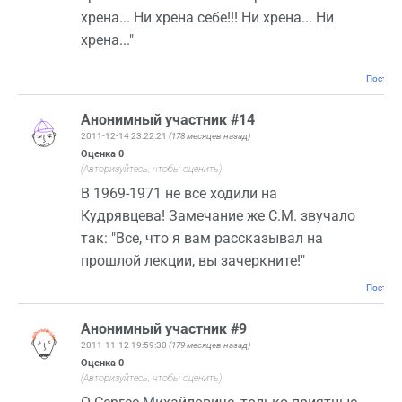
хрена... Ни хрена себе!!! Ни хрена... Ни
хрена..."
Постоян
Анонимный участник #14
2011-12-14 23:22:21
(178 месяцев назад)
Оценка
0
(Авторизуйтесь, чтобы оценить)
В 1969-1971 не все ходили на
Кудрявцева! Замечание же С.М. звучало
так: "Все, что я вам рассказывал на
прошлой лекции, вы зачеркните!"
Постоян
Анонимный участник #9
2011-11-12 19:59:30
(179 месяцев назад)
Оценка
0
(Авторизуйтесь, чтобы оценить)