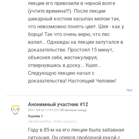
лекции его привозили в черной волге
(учтите времена!!!). После лекции
шикарный костюм засыпан мелом так,
что невозможно понять цвет. Шея - как у
борца! Так что очень верю, что лес
валил... Однажды на лекции запутался в
доказательстве. Простоял 15 минут,
объясняя себе, жестикулируя,
отвернувшись в доску... Ушел...
Следующую лекцию начал с
доказательства! Настоящий Человек!
Постоян
Анонимный участник #12
2011-04-02 17:51:25
(186 месяцев назад)
Оценка
1
(Авторизуйтесь, чтобы оценить)
Году в 85-м на его лекции была забавная
ситуация. Он оперся свободной рукой с