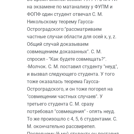
на экзамене по матанализу у ФУПМ и
ФОПФ один студент отвечал С. М.
Никольскому теорему Гаусса-
Остроградского:"рассматриваем
частные случаи области для осей x, y, z.
Общий случай доказываем
совмещением доказанных". С. М.
спросил - "Как будете совмещать?".
-Молчок. С. М. поставил студенту "неуд",
и вызвал следующего студента. У того
тоже оказалась теорема Гаусса-
Остроградского, и он тоже погорел на
"совмещении частных случаев". У
третьего студента С. М. сразу
потребовал "совмещения" - опять неуд.
То же произошло с 4, 5, 6 студентами. С.
М. окончательно рассвирепел.
Последнему (6-му) студенту он поставил