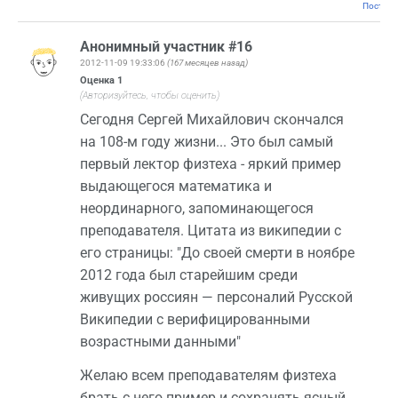
Постоян
Анонимный участник #16
2012-11-09 19:33:06
(167 месяцев назад)
Оценка
1
(Авторизуйтесь, чтобы оценить)
Сегодня Сергей Михайлович скончался
на 108-м году жизни... Это был самый
первый лектор физтеха - яркий пример
выдающегося математика и
неординарного, запоминающегося
преподавателя. Цитата из википедии с
его страницы: "До своей смерти в ноябре
2012 года был старейшим среди
живущих россиян — персоналий Русской
Википедии с верифицированными
возрастными данными"
Желаю всем преподавателям физтеха
брать с него пример и сохранять ясный