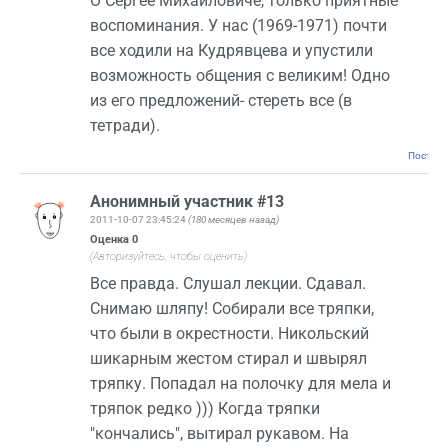
О Сергее Михайловиче, только приятные
воспоминания. У нас (1969-1971) почти
все ходили на Кудрявцева и упустили
возможность общения с великим! Одно
из его предложений- стереть все (в
тетради).
Постоян
Анонимный участник #13
2011-10-07 23:45:24
(180 месяцев назад)
Оценка
0
(Авторизуйтесь, чтобы оценить)
Все правда. Слушал лекции. Сдавал.
Снимаю шляпу! Собирали все тряпки,
что были в окрестности. Никольский
шикарным жестом стирал и швырял
тряпку. Попадал на полочку для мела и
тряпок редко ))) Когда тряпки
"кончались", вытирал рукавом. На