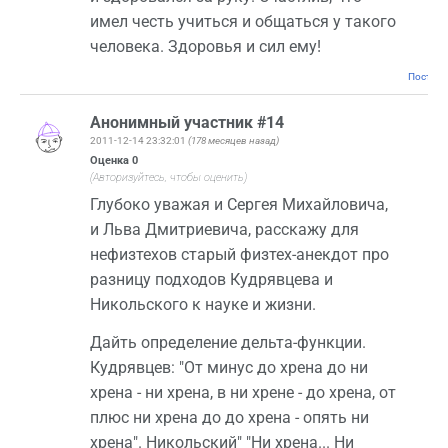
имел честь учиться и общаться у такого
человека. Здоровья и сил ему!
Постоян
Анонимный участник #14
2011-12-14 23:32:01
(178 месяцев назад)
Оценка
0
(Авторизуйтесь, чтобы оценить)
Глубоко уважая и Сергея Михайловича,
и Льва Дмитриевича, расскажу для
нефизтехов старый физтех-анекдот про
разницу подходов Кудрявцева и
Никольского к науке и жизни.
Дайть определение дельта-функции.
Кудрявцев: "От минус до хрена до ни
хрена - ни хрена, в ни хрене - до хрена, от
плюс ни хрена до до хрена - опять ни
хрена". Никольский" "Ни хрена... Ни