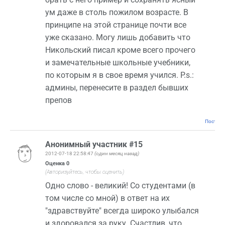
ум даже в столь пожилом возрасте. В
принципе на этой странице почти все
уже сказано. Могу лишь добавить что
Никольский писал кроме всего прочего
и замечательные школьные учебники,
по которым я в свое время учился. P.s.:
админы, перенесите в раздел бывших
препов
Постоян
Анонимный участник #15
2012-07-18 22:58:47
(один месяц назад)
Оценка
0
(Авторизуйтесь, чтобы оценить)
Одно слово - великий! Со студентами (в
том числе со мной) в ответ на их
"здравствуйте" всегда широко улыбался
и здоровался за руку. Счастлив, что