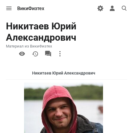
Открыть
Открыть
Откры
ВикиФизтех
меню
персональн
поиск
меню
Никитаев Юрий
Александрович
Материал из ВикиФизтех
More
actions
Никитаев Юрий Александрович