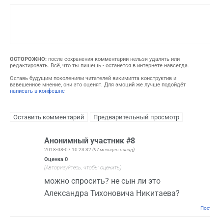
ОСТОРОЖНО:
после сохранения комментарии нельзя удалять или
редактировать. Всё, что ты пишешь - останется в интернете навсегда.
Оставь будущим поколениям читателей викимипта конструктив и
взвешенное мнение, они это оценят. Для эмоций же лучше подойдёт
написать в конфешнс
Анонимный участник #8
2018-08-07 10:23:32
(97 месяцев назад)
Оценка
0
(Авторизуйтесь, чтобы оценить)
можно спросить? не сын ли это
Александра Тихоновича Никитаева?
Постоян