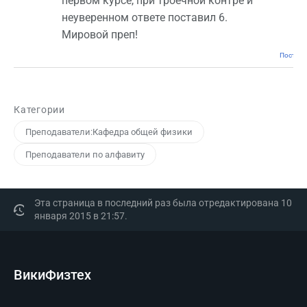
первом курсе, при троечной контре и
неуверенном ответе поставил 6.
Мировой преп!
Постоян
Категории
Преподаватели:Кафедра общей физики
Преподаватели по алфавиту
Эта страница в последний раз была отредактирована 10
января 2015 в 21:57.
ВикиФизтех