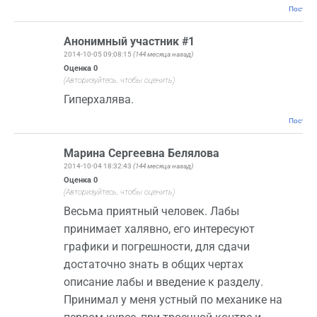
Постоян
Анонимный участник #1
2014-10-05 09:08:15
(144 месяца назад)
Оценка
0
(Авторизуйтесь, чтобы оценить)
Гиперхалява.
Постоян
Марина Сергеевна Белялова
2014-10-04 18:32:43
(144 месяца назад)
Оценка
0
(Авторизуйтесь, чтобы оценить)
Весьма приятный человек. Лабы
принимает халявно, его интересуют
графики и погрешности, для сдачи
достаточно знать в общих чертах
описание лабы и введение к разделу.
Принимал у меня устный по механике на