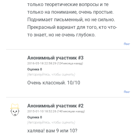
только теоретические вопросы и те
только на понимание, очень простые.
Поднимает письменный, но не сильно.
Прекрасный вариант для того, кто что-
то знает, но не очень глубоко.
Постоян
Анонимный участник #3
2016-05-18 22:58:29
(124 месяца назад)
Оценка
0
(Авторизуйтесь, чтобы оценить)
Очень классный. 10/10
Постоян
Анонимный участник #2
2015-01-10 18:52:26
(140 месяцев назад)
Оценка
0
(Авторизуйтесь, чтобы оценить)
халява! вам 9 или 10?