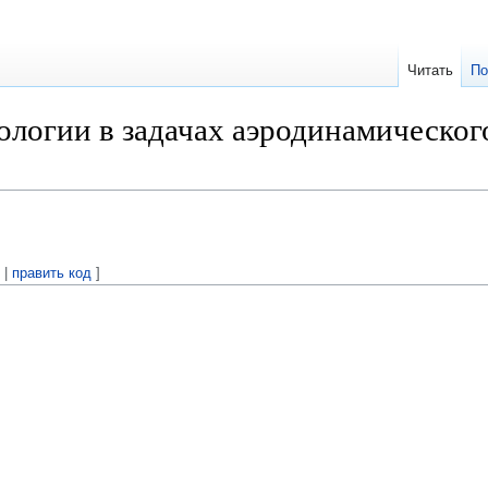
Читать
По
логии в задачах аэродинамического
ь
|
править код
]