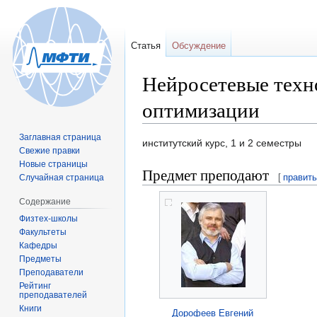
Статья
Обсуждение
Нейросетевые техно
оптимизации
Заглавная страница
Перейти
Перейти
институтский курс, 1 и 2 семестры
Свежие правки
к
к
Новые страницы
Предмет преподают
навигации
поиску
[
правит
Случайная страница
Содержание
Физтех-школы
Факультеты
Кафедры
Предметы
Преподаватели
Рейтинг
преподавателей
Книги
Дорофеев Евгений