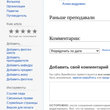
Фольклор
Александрович
Организации
Памятки
Раньше преподавали
Путеводитель
Rate article
Комментарии:
Вы ещё не голосовали
Добавить...
Добавить физтех-
Включ
школу
Добавить
преподавателя
Добавить кафедру
Добавить свой комментарий
Добавить предмет
На сайте ВикиФизтех приветствуются
все ком
Добавить книгу
быть анонимным,
зарегистрируйтесь
или
предс
Добавить физтеха
Инструменты
Ссылки сюда
Связанные правки
Служебные страницы
ОСТОРОЖНО:
после сохранения комментарии 
Версия для печати
редактировать. Всё, что ты пишешь - останется