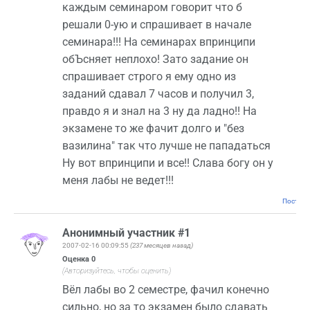
каждым семинаром говорит что б
решали 0-ую и спрашивает в начале
семинара!!! На семинарах впринципи
обЪсняет неплохо! Зато задание он
спрашивает строго я ему одно из
заданий сдавал 7 часов и получил 3,
правдо я и знал на 3 ну да ладно!! На
экзамене то же фачит долго и "без
вазилина" так что лучше не пападаться
Ну вот впринципи и все!! Слава богу он у
меня лабы не ведет!!!
Постоян
Анонимный участник #1
2007-02-16 00:09:55
(237 месяцев назад)
Оценка
0
(Авторизуйтесь, чтобы оценить)
Вёл лабы во 2 семестре, фачил конечно
сильно, но за то экзамен было сдавать