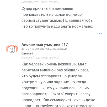
(Авторизуйтесь, чтобы оценить)
Супер приятный и вежливый
преподаватель,на одной волне со
своими студентами,но НЕ халява,чтобы
что то получить,надо знать нормально.
Постоян
Анонимный участник #17
2010-07-13 20:52:28
(195 месяцев назад)
Оценка
0
(Авторизуйтесь, чтобы оценить)
Как человек - очень вежливый, мы с
ребятами миллион раз обещали себе,
что будем отспаривать оценку за
контрольную или задание, но когда
подходишь к нему и начинаешь с ним
разговаривать - "охота" спорить сразу
пропадает. Как семинарист - очень даже
шарит, но требует этого же от студентов,