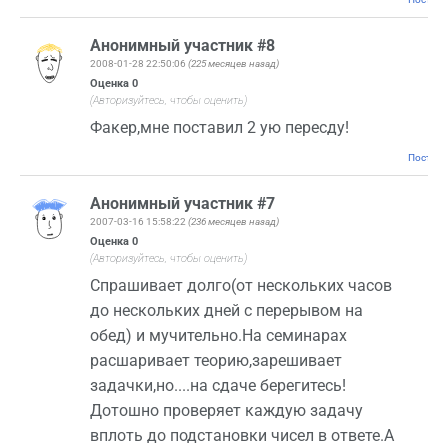
Анонимный участник #8
2008-01-28 22:50:06
(225 месяцев назад)
Оценка
0
(Авторизуйтесь, чтобы оценить)
Факер,мне поставил 2 ую пересду!
Постоян
Анонимный участник #7
2007-03-16 15:58:22
(236 месяцев назад)
Оценка
0
(Авторизуйтесь, чтобы оценить)
Спрашивает долго(от нескольких часов
до нескольких дней с перерывом на
обед) и мучительно.На семинарах
расшаривает теорию,зарешивает
задачки,но....на сдаче берегитесь!
Дотошно проверяет каждую задачу
вплоть до подстановки чисел в ответе.А