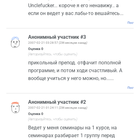
Unclefucker... короче я его ненавижу.. а
если он ведет у вас лабы-то вешайтесь...
Постоян
Анонимный участник #3
2007-02-21 03:28:57
(236 месяцев назад)
Оценка
0
(Авторизуйтесь, чтобы оценить)
прикольный препод. отфачит пополной
программе, и потом ходи счастливый. А
вообще учиться у него можно, но......
Постоян
Анонимный участник #2
2007-02-21 01:24:11
(236 месяцев назад)
Оценка
0
(Авторизуйтесь, чтобы оценить)
Ведет у меня семинары на 1 курсе, на
семинарах разбирает 1 группу перед