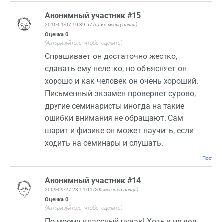
Анонимный участник #15
2010-01-07 10:39:57
(один месяц назад)
Оценка
0
(Авторизуйтесь, чтобы оценить)
Спрашивает он достаточно жестко,
сдавать ему нелегко, но объясняет он
хорошо и как человек он очень хороший.
Письменный экзамен проверяет сурово,
другие семинаристы иногда на такие
ошибки внимания не обращают. Сам
шарит и физике он может научить, если
ходить на семинары и слушать.
Постоян
Анонимный участник #14
2009-09-27 23:14:04
(205 месяцев назад)
Оценка
0
(Авторизуйтесь, чтобы оценить)
По-моему классный чувак! Хоть и не вел