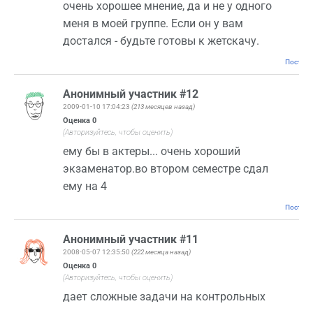
очень хорошее мнение, да и не у одного
меня в моей группе. Если он у вам
достался - будьте готовы к жетскачу.
Постоян
Анонимный участник #12
2009-01-10 17:04:23
(213 месяцев назад)
Оценка
0
(Авторизуйтесь, чтобы оценить)
ему бы в актеры... очень хороший
экзаменатор.во втором семестре сдал
ему на 4
Постоян
Анонимный участник #11
2008-05-07 12:35:50
(222 месяца назад)
Оценка
0
(Авторизуйтесь, чтобы оценить)
дает сложные задачи на контрольных