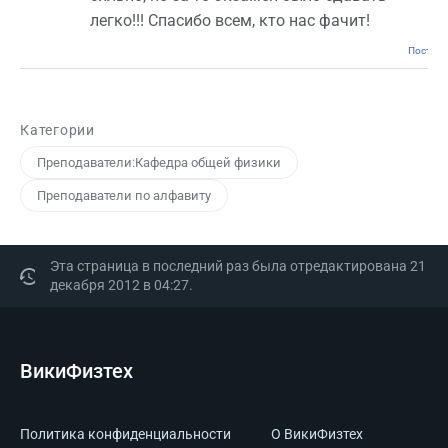
легко!!! Спасибо всем, кто нас фачит!
Постоян
Категории
Преподаватели:Кафедра общей физики
Преподаватели по алфавиту
Эта страница в последний раз была отредактирована 21
декабря 2012 в 04:27.
ВикиФизтех
Политика конфиденциальности
О ВикиФизтех