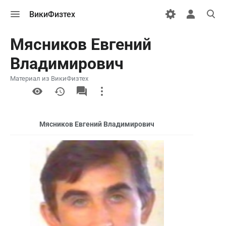
Открыть
Открыть
Откры
ВикиФизтех
меню
персональн
поиск
меню
Мясников Евгений
Владимирович
Материал из ВикиФизтех
More
actions
Мясников Евгений Владимирович