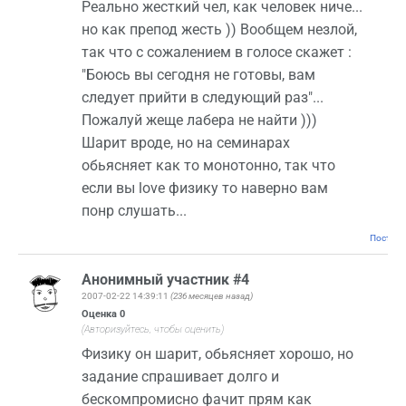
Реально жесткий чел, как человек ниче...
но как препод жесть )) Вообщем незлой,
так что с сожалением в голосе скажет :
"Боюсь вы сегодня не готовы, вам
следует прийти в следующий раз"...
Пожалуй жеще лабера не найти )))
Шарит вроде, но на семинарах
обьясняет как то монотонно, так что
если вы love физику то наверно вам
понр слушать...
Постоян
Анонимный участник #4
2007-02-22 14:39:11
(236 месяцев назад)
Оценка
0
(Авторизуйтесь, чтобы оценить)
Физику он шарит, обьясняет хорошо, но
задание спрашивает долго и
бескомпромисно фачит прям как