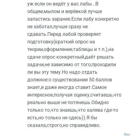
уж если он ведёт у вас лабы...В
общем,мылом и верёвкой лучше
запастись заранее.Если лабу конкретно
не заботал,лучше сразу не
сдавать.Перед лабой проверяет
подготовку(краткий опрос на
теории,оформление,таблицы и т.п.),на
сдаче опрос конкретный,даёт решать
задачи,не зависимо от того,проходили
ли вы эту тему.Но надо отдать
должное:о существовании 50 баллов
знает,и даже иногда ставит.Самое
интересное,получая оценку,считаешь,что
реально выше не потянешь.Обидно
только то,что знаешь,что халява где-то
есть,но только не сдесь)).Я бы
сказала,строго,но справедливо.
Постоян