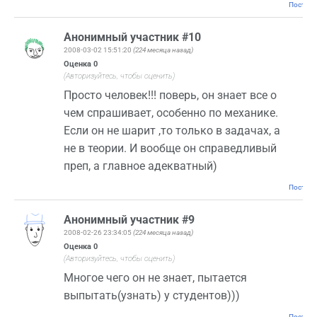
Постоян
Анонимный участник #10
2008-03-02 15:51:20
(224 месяца назад)
Оценка
0
(Авторизуйтесь, чтобы оценить)
Просто человек!!! поверь, он знает все о
чем спрашивает, особенно по механике.
Если он не шарит ,то только в задачах, а
не в теории. И вообще он справедливый
преп, а главное адекватный)
Постоян
Анонимный участник #9
2008-02-26 23:34:05
(224 месяца назад)
Оценка
0
(Авторизуйтесь, чтобы оценить)
Многое чего он не знает, пытается
выпытать(узнать) у студентов)))
Постоян