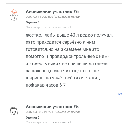
Анонимный участник #6
2007-03-11 00:25:28
(236 месяцев назад)
Оценка
0
(Авторизуйтесь, чтобы оценить)
жёстко...лабы выше 40 я редко получал,
зато приходится серьёзно к ним
готовится.но на экзамене мне это
помогло=) правда,контрольные с ним-
это жесть.никак не спишешь,да оценит
заниженно,если считате,что ты не
шаришь. но зачёт всё-таки ставит,
пофакав часов 6-7
Постоян
Анонимный участник #5
2007-03-08 21:12:24
(236 месяцев назад)
Оценка
0
(Авторизуйтесь, чтобы оценить)