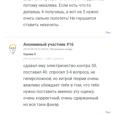
потому нехалява. Если хоть что-то
делаешь 4 получишь, а вот на 5 нужно
очнгь сильно попотеть! Не гнушается
ставить незачеты.
Постоян
Анонимный участник #16
2010-06-03 01:38:53
(196 месяцев назад)
Оценка
0
(Авторизуйтесь, чтобы оценить)
сдавал ему электричество контра 50,
поставил 40. спросил 3-4 вопроса, не
гиперсложной, но хитрой теории очень
вежливо убеждает тебя в том, что тебе
нужно поставить именно эту оценку.
очень корректный, очень сдержанный.
но все таки факер
Постоян