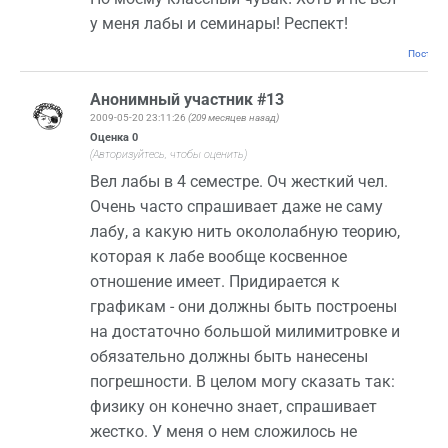
у меня лабы и семинары! Респект!
Постоян
Анонимный участник #13
2009-05-20 23:11:26
(209 месяцев назад)
Оценка
0
(Авторизуйтесь, чтобы оценить)
Вел лабы в 4 семестре. Оч жесткий чел.
Очень часто спрашивает даже не саму
лабу, а какую нить окололабную теорию,
которая к лабе вообще косвенное
отношение имеет. Придирается к
графикам - они должны быть построены
на достаточно большой милимитровке и
обязательно должны быть нанесены
погрешности. В целом могу сказать так:
физику он конечно знает, спрашивает
жестко. У меня о нем сложилось не