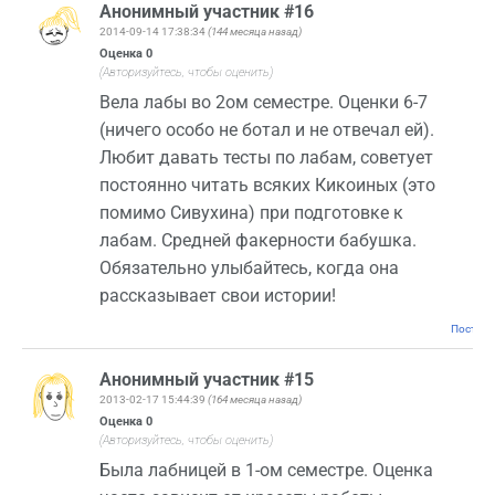
Анонимный участник #16
2014-09-14 17:38:34
(144 месяца назад)
Оценка
0
(Авторизуйтесь, чтобы оценить)
Вела лабы во 2ом семестре. Оценки 6-7
(ничего особо не ботал и не отвечал ей).
Любит давать тесты по лабам, советует
постоянно читать всяких Кикоиных (это
помимо Сивухина) при подготовке к
лабам. Средней факерности бабушка.
Обязательно улыбайтесь, когда она
рассказывает свои истории!
Постоян
Анонимный участник #15
2013-02-17 15:44:39
(164 месяца назад)
Оценка
0
(Авторизуйтесь, чтобы оценить)
Была лабницей в 1-ом семестре. Оценка