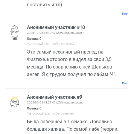
поставить и тп)
Постоян
Анонимный участник #10
2006-12-05 16:10:47
(239 месяцев назад)
Оценка
0
(Авторизуйтесь, чтобы оценить)
Это самый нехалявный препод на
Физтехе, которого я видел за свои 3,5
месяца. По сравнению с ней Шаньков-
ангел. Я с трудом получил по лабам "4".
Постоян
Анонимный участник #9
2005-05-05 18:27:47
(258 месяцев назад)
Оценка
0
(Авторизуйтесь, чтобы оценить)
Была лабершей в 1 семаке. Довольно
большая халява. По самой лабе (теории,