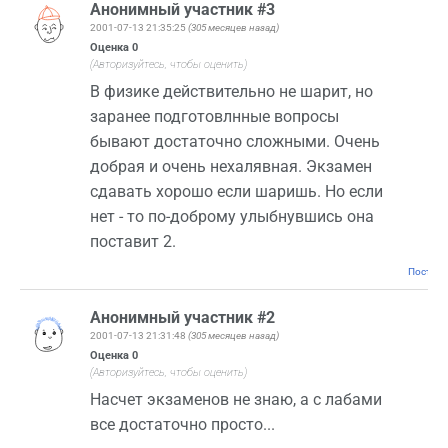
Анонимный участник #3
2001-07-13 21:35:25
(305 месяцев назад)
Оценка
0
(Авторизуйтесь, чтобы оценить)
В физике действительно не шарит, но
заранее подготовлнные вопросы
бывают достаточно сложными. Очень
добрая и очень нехалявная. Экзамен
сдавать хорошо если шаришь. Но если
нет - то по-доброму улыбнувшись она
поставит 2.
Постоян
Анонимный участник #2
2001-07-13 21:31:48
(305 месяцев назад)
Оценка
0
(Авторизуйтесь, чтобы оценить)
Насчет экзаменов не знаю, а с лабами
все достаточно просто...