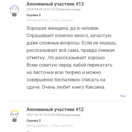
Анонимный участник #13
2008-04-08 23:02:16
(223 месяца назад)
Оценка
0
(Авторизуйтесь, чтобы оценить)
Хорошая женщина, да и человек.
Спрашивает конечно много, зачастую
даже сложные вопросы. Если не знаешь,
рассказывает всё сама, правда снижая
отметку...Но рассказывает хорошо.
Всем советую перед лабой перекатать
на листочки всю теорию и можно
совершенно беспалевно списать на
сдаче. Очень любит книгу Кикоина.
Постоян
Анонимный участник #12
2007-06-18 16:25:58
(233 месяца назад)
Оценка
0
(Авторизуйтесь, чтобы оценить)