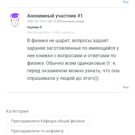
Постоян
Анонимный участник #1
2001-07-13 21:28:15
(305 месяцев назад)
Оценка
0
(Авторизуйтесь, чтобы оценить)
В физике не шарит, вопросы задает
заранее заготовленные по имеющейся у
нее книжке с вопросами и ответами по
физике. Обычно всем одинаковые (т. е.
перед экзаменом можно узнать, что она
спрашивала у людей до этого))
Постоян
Категории
Преподаватели:Кафедра общей физики
Преподаватели по алфавиту