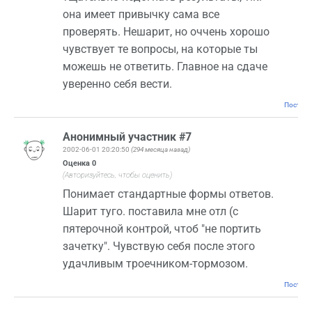
она имеет привычку сама все
проверять. Нешарит, но оччень хорошо
чувствует те вопросы, на которые ты
можешь не ответить. Главное на сдаче
уверенно себя вести.
Постоян
Анонимный участник #7
2002-06-01 20:20:50
(294 месяца назад)
Оценка
0
(Авторизуйтесь, чтобы оценить)
Понимает стандартные формы ответов.
Шарит туго. поставила мне отл (с
пятерочной контрой, чтоб "не портить
зачетку". Чувствую себя после этого
удачливым троечником-тормозом.
Постоян