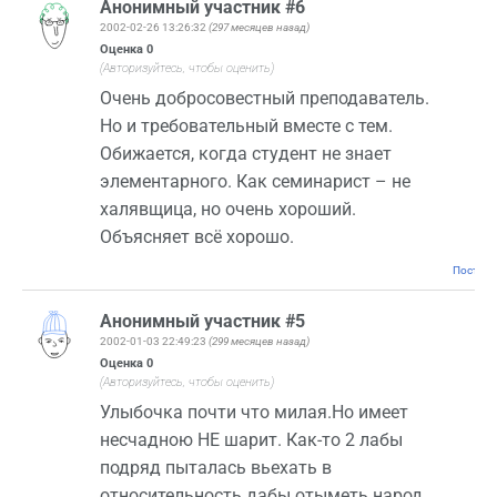
Анонимный участник #6
2002-02-26 13:26:32
(297 месяцев назад)
Оценка
0
(Авторизуйтесь, чтобы оценить)
Очень добросовестный преподаватель.
Но и требовательный вместе с тем.
Обижается, когда студент не знает
элементарного. Как семинарист – не
халявщица, но очень хороший.
Объясняет всё хорошо.
Постоян
Анонимный участник #5
2002-01-03 22:49:23
(299 месяцев назад)
Оценка
0
(Авторизуйтесь, чтобы оценить)
Улыбочка почти что милая.Но имеет
несчадною НЕ шарит. Как-то 2 лабы
подряд пыталась вьехать в
относительность дабы отыметь народ