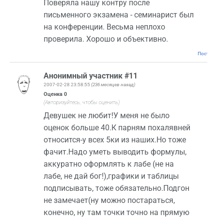
Поверяла нашу контру после
письменного экзамена - семинарист был
на конференции. Весьма неплохо
проверила. Хорошо и объективно.
Постоян
Анонимный участник #11
2007-02-28 23:58:55
(236 месяцев назад)
Оценка
0
(Авторизуйтесь, чтобы оценить)
Девушек не любит!У меня не было
оценок больше 40.К парням похалявней
относится-у всех 5ки из наших.Но тоже
фачит.Надо уметь выводить формулы,
аккуратно оформлять к лабе (не на
лабе, не дай бог!),графики и таблицы
подписывать, тоже обязательно.Подгон
не замечает(ну можно постараться,
конечно, ну там точки точно на прямую