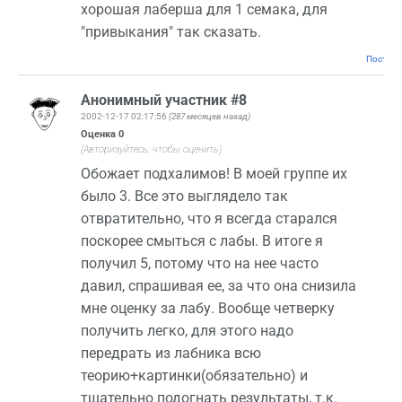
хорошая лаберша для 1 семака, для
"привыкания" так сказать.
Постоян
Анонимный участник #8
2002-12-17 02:17:56
(287 месяцев назад)
Оценка
0
(Авторизуйтесь, чтобы оценить)
Обожает подхалимов! В моей группе их
было 3. Все это выглядело так
отвратительно, что я всегда старался
поскорее смыться с лабы. В итоге я
получил 5, потому что на нее часто
давил, спрашивая ее, за что она снизила
мне оценку за лабу. Вообще четверку
получить легко, для этого надо
передрать из лабника всю
теорию+картинки(обязательно) и
тщательно подогнать результаты, т.к.