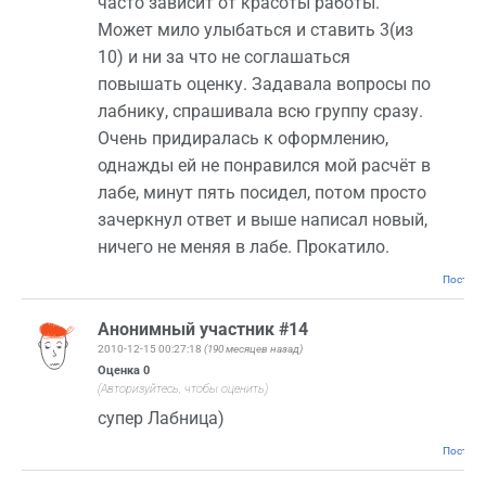
часто зависит от красоты работы.
Может мило улыбаться и ставить 3(из
10) и ни за что не соглашаться
повышать оценку. Задавала вопросы по
лабнику, спрашивала всю группу сразу.
Очень придиралась к оформлению,
однажды ей не понравился мой расчёт в
лабе, минут пять посидел, потом просто
зачеркнул ответ и выше написал новый,
ничего не меняя в лабе. Прокатило.
Постоян
Анонимный участник #14
2010-12-15 00:27:18
(190 месяцев назад)
Оценка
0
(Авторизуйтесь, чтобы оценить)
супер Лабница)
Постоян