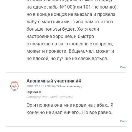
на сдаче лабы №100(или 101- не помню),
но в конце концов не вьехала и провела
лабу с маятниками - типа нам от этого
больше пользы будет. Хотя если
настроение хорошее, и быстро
отвечаешь на заготовленные вопросы,
может и пронести. Вбщем, чел, может и
не плохой, но лучше не связываться.
Постоян
Анонимный участник #4
2001-12-18 19:38:54
(299 месяцев назад)
Оценка
0
(Авторизуйтесь, чтобы оценить)
Ох и попила она мне крови на лабах.. Я
конечно не знал ничего.. Но все равно..
Постоян