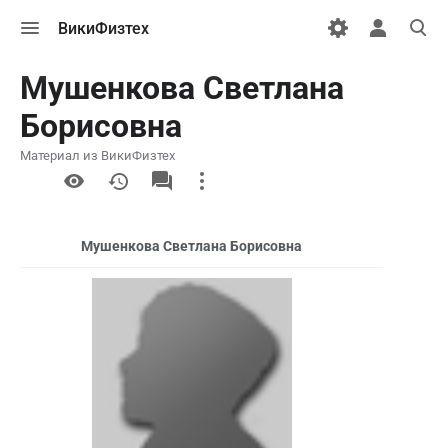
Открыть
Открыть
Откры
ВикиФизтех
меню
персональн
поиск
меню
Мушенкова Светлана
Борисовна
Материал из ВикиФизтех
More
actions
Мушенкова Светлана Борисовна