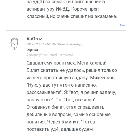
на уд(3) за семак) и приглашение в
аспирантуру ИФВД. Короче преп
классный, но очень спешит на экзамене.
Постоян
VaGroz
2017-02-06 12:51:13
(115 месяцев назад)
Оценка
1
(Авторизуйтесь, чтобы оценить)
Сдавал ему квантмех. Мега халява!
Билет скатать не удалось, решил только
из него простейшую задачу. Михеенков:
"Ну-с, у вас тут что-то написано,
рассказывайте". Я: "вот, я решил задачу,
начну с нее". Он: "Так, все ясно".
Отодвинул билет, стал спрашивать
дебильные вопросы, самые основные
понятия. Через 5 минут: "Готов
поставить уд4, дальше будем