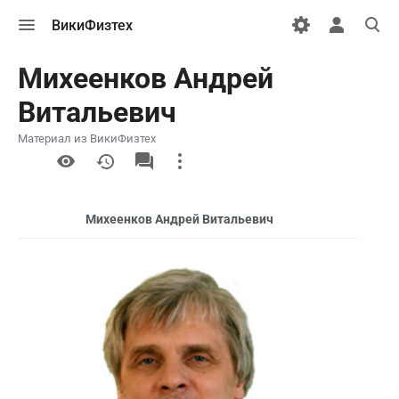
Открыть
Открыть
Откры
ВикиФизтех
меню
персональн
поиск
меню
Михеенков Андрей
Витальевич
Материал из ВикиФизтех
More
actions
Михеенков Андрей Витальевич