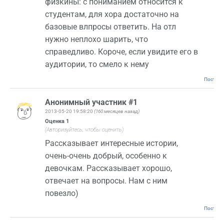
физкины: с пониманием относится к
студентам, для хора достаточно на
базовые влпросы ответить. На отл
нужно неплохо шарить, что
справедливо. Короче, если увидите его в
аудитории, то смело к нему
Постоян
Анонимный участник #1
2013-05-20 19:58:20
(160 месяцев назад)
Оценка
1
(Авторизуйтесь, чтобы оценить)
Рассказывает интересные истории,
очень-очень добрый, особенно к
девочкам. Рассказывает хорошо,
отвечает на вопросы. Нам с ним
повезло)
Постоян