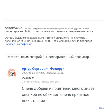
ОСТОРОЖНО:
после сохранения комментарии нельзя удалять или
редактировать. Всё, что ты пишешь - останется в интернете навсегда.
Оставь будущим поколениям читателей викимипта конструктив и
взвешенное мнение, они это оценят. Для эмоций же лучше подойдёт
написать в конфешнс
Артур Сергеевич Федорук
2026-05-28 11:48:23
(2 месяца назад)
Оценка
0
(Авторизуйтесь, чтобы оценить)
Очень добрый и приятный, много знает,
оценкой не обижает, очень приятное
впечатление
Постоян