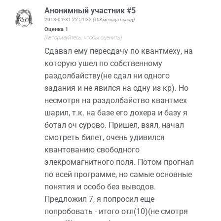
Анонимный участник #5
2018-01-31 22:51:32
(103 месяца назад)
Оценка
1
(Авторизуйтесь, чтобы оценить)
Сдавал ему пересдачу по квантмеху, на
которую ушел по собственному
раздолбайству(не сдал ни одного
задания и не явился на одну из кр). Но
несмотря на раздолбайство квантмех
шарил, т.к. на базе его дохера и базу я
ботал оч сурово. Пришел, взял, начал
смотреть билет, очень удивился
квантованию свободного
элекромагнитного поля. Потом прогнал
по всей программе, но самые основные
понятия и особо без выводов.
Предложил 7, я попросил еще
попробовать - итого отл(10)(не смотря