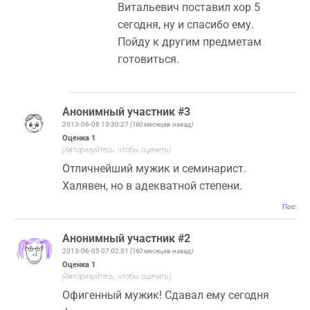
Витальевич поставил хор 5
сегодня, ну и спасибо ему.
Пойду к другим предметам
готовиться.
Анонимный участник #3
2013-06-08 13:30:27
(160 месяцев назад)
Оценка
1
(Авторизуйтесь, чтобы оценить)
Отличнейший мужик и семинарист.
Халявен, но в адекватной степени.
Постоян
Анонимный участник #2
2013-06-05 07:02:31
(160 месяцев назад)
Оценка
1
(Авторизуйтесь, чтобы оценить)
Офигенный мужик! Сдавал ему сегодня