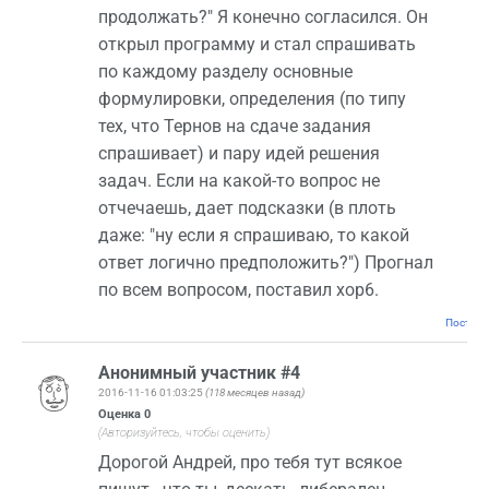
продолжать?" Я конечно согласился. Он
открыл программу и стал спрашивать
по каждому разделу основные
формулировки, определения (по типу
тех, что Тернов на сдаче задания
спрашивает) и пару идей решения
задач. Если на какой-то вопрос не
отчечаешь, дает подсказки (в плоть
даже: "ну если я спрашиваю, то какой
ответ логично предположить?") Прогнал
по всем вопросом, поставил хор6.
Постоян
Анонимный участник #4
2016-11-16 01:03:25
(118 месяцев назад)
Оценка
0
(Авторизуйтесь, чтобы оценить)
Дорогой Андрей, про тебя тут всякое