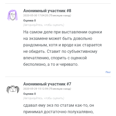
Анонимный участник #8
2020-05-30 17:04:20
(75 месяцев назад)
Оценка
0
(Авторизуйтесь, чтобы оценить)
На самом деле при выставлении оценки
на экзамене может быть довольно
рандомным, хотя и вроде как старается
не обидеть. Ставит по субъективному
впечатлению, спорить с оценкой
бесполезно, а то и черевато.
Постоян
Анонимный участник #7
2020-05-29 15:12:59
(75 месяцев назад)
Оценка
0
(Авторизуйтесь, чтобы оценить)
сдавал ему экз по статам как-то, он
принимал достаточно полухалявно,