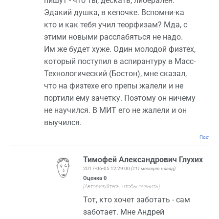
пишут - что ты, дескать, либерален.
Эдакий душка, в кепочке. Вспомни-ка
кто и как тебя учил теорфизам? Мда, с
этими новыми расслабяться не надо.
Им же будет хуже. Один молодой физтех,
который поступил в аспирантуру в Масс-
Технологический (Бостон), мне сказал,
что на физтехе его препы жалели и не
портили ему зачетку. Поэтому он ничему
не научился. В МИТ его не жалели и он
выyчился.
Постоян
Тимофей Александрович Глухих
2017-06-05 12:29:00
(111 месяцев назад)
Оценка
0
(Авторизуйтесь, чтобы оценить)
Тот, кто хочет заботать - сам
заботает. Мне Андрей