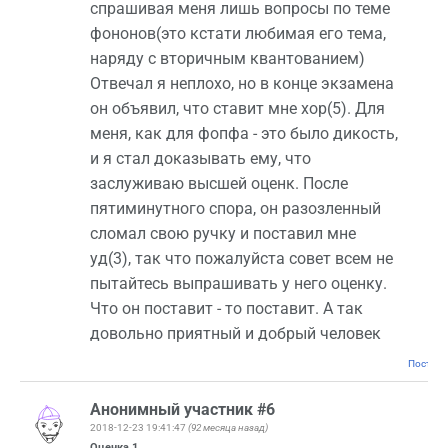
спрашивая меня лишь вопросы по теме
фононов(это кстати любимая его тема,
наряду с вторичным квантованием)
Отвечал я неплохо, но в конце экзамена
он объявил, что ставит мне хор(5). Для
меня, как для фопфа - это было дикость,
и я стал доказывать ему, что
заслуживаю высшей оценк. После
пятиминутного спора, он разозленный
сломал свою ручку и поставил мне
уд(3), так что пожалуйста совет всем не
пытайтесь выпрашивать у него оценку.
Что он поставит - то поставит. А так
довольно приятный и добрый человек
Постоян
Анонимный участник #6
2018-12-23 19:41:47
(92 месяца назад)
Оценка
1