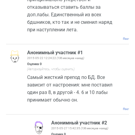
отказываться ставить баллы за
доп.лабы. Единственный из всех
бдшников, кто так и не сменил наряд
при наступлении лета.
Постоян
Анонимный участник #1
2015-05-22 12:24:22
(136 месяцев назад)
Оценка
0
(Авторизуйтесь, чтобы оценить)
Самый жесткий препод по БД. Все
зависит от настроения: мне поставил
один раз 8, в другой - 4. 6 и 10 лабы
принимает обычно он.
Постоян
Анонимный участник #2
2015-05-27 15:42:35
(136 месяцев назад)
Оценка
0