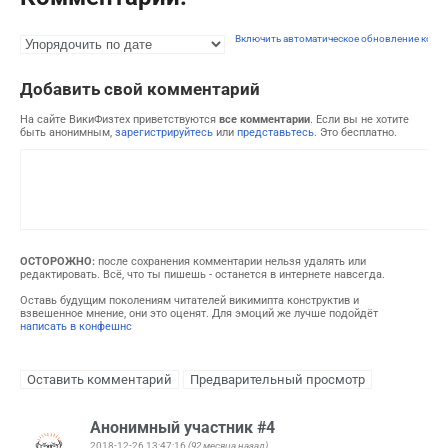
Включить автоматическое обновление комм
Добавить свой комментарий
На сайте ВикиФизтех приветствуются
все комментарии
. Если вы не хотите
быть анонимным,
зарегистрируйтесь
или
представьтесь
. Это бесплатно.
ОСТОРОЖНО:
после сохранения комментарии нельзя удалять или
редактировать. Всё, что ты пишешь - останется в интернете навсегда.
Оставь будущим поколениям читателей викимипта конструктив и
взвешенное мнение, они это оценят. Для эмоций же лучше подойдёт
написать в конфешнс
Анонимный участник #4
2018-12-26 13:47:16
(92 месяца назад)