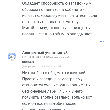
Обладает способностью загадочным
образом появляться в кабинете и
исчезать, хорошо умеет прятаться. Если
вы не хотите попасть к Антону
Михайловичу, то советую приходить
пораньше, т.к. он обычно опаздывает.
Постоян
Анонимный участник #3
2015-05-30 23:46:35
(136 месяцев назад)
Оценка
0
(Авторизуйтесь, чтобы оценить)
Не такой он в общем то и жесткий.
Просто к середине семестра ему
становится очень скучно принимать
бесконечные лабы. И 8,и 7 у него
получить вполне реально. Только вот
если он вас невзлюбит, может
принципиально упереться и