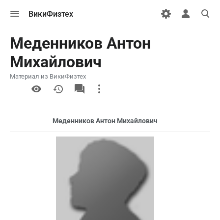
Открыть
Открыть
Откры
ВикиФизтех
меню
персональн
поиск
меню
Меденников Антон
Михайлович
Материал из ВикиФизтех
More
actions
Меденников Антон Михайлович