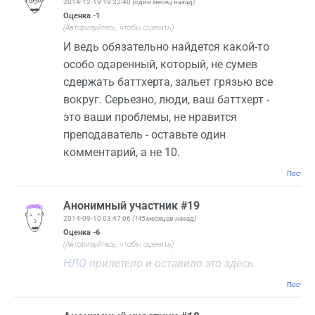
2014-12-19 19:32:40
(один месяц назад)
Оценка
-1
(Авторизуйтесь, чтобы оценить)
И ведь обязательно найдется какой-то
особо одаренный, который, не сумев
сдержать баттхерта, зальет грязью все
вокруг. Серьезно, люди, ваш баттхерт -
это ваши проблемы, не нравится
преподаватель - оставьте один
комментарий, а не 10.
Постоян
Анонимный участник #19
2014-09-10 03:47:06
(145 месяцев назад)
Оценка
-6
(Авторизуйтесь, чтобы оценить)
НЛО
прилетело и оставило это здесь.
Постоян