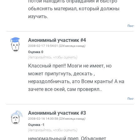
потои находить оправдания и быстро
обьяснять материал, который должны
изучить.
Постоян
Анонимный участник #4
2008-02-17 19:54:01
(224 месяца назад)
Оценка
0
(Авторизуйтесь, чтобы оценить)
Классный преп!! Мозги не имеет, но
может припугнуть, дескать ,
нераздолбничать, ато Всем кранты! А на
зачете все окей, сам проверял..
Постоян
Анонимный участник #3
2008-02-16 14:30:58
(224 месяца назад)
Оценка
-1
(Авторизуйтесь, чтобы оценить)
ненормальныцй преп. Объясняет