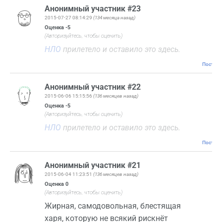
Анонимный участник #23
2015-07-27 08:14:29
(134 месяца назад)
Оценка
-5
(Авторизуйтесь, чтобы оценить)
НЛО
прилетело и оставило это здесь.
Постоян
Анонимный участник #22
2015-06-06 15:15:56
(136 месяцев назад)
Оценка
-5
(Авторизуйтесь, чтобы оценить)
НЛО
прилетело и оставило это здесь.
Постоян
Анонимный участник #21
2015-06-04 11:23:51
(136 месяцев назад)
Оценка
0
(Авторизуйтесь, чтобы оценить)
Жирная, самодовольная, блестящая
харя, которую не всякий рискнёт