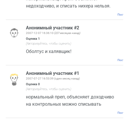
недоходчиво, и списать нихера нельзя.
Постоян
Анонимный участник #2
2007-12-07 16:36:10
(227 месяцев назад)
Оценка
1
(Авторизуйтесь, чтобы оценить)
Оболтус и халявщик!
Постоян
Анонимный участник #1
2007-07-27 16:53:39
(один месяц назад)
Оценка
0
(Авторизуйтесь, чтобы оценить)
нормальный преп, объясняет доходчиво
на контрольных можно списывать
Постоян