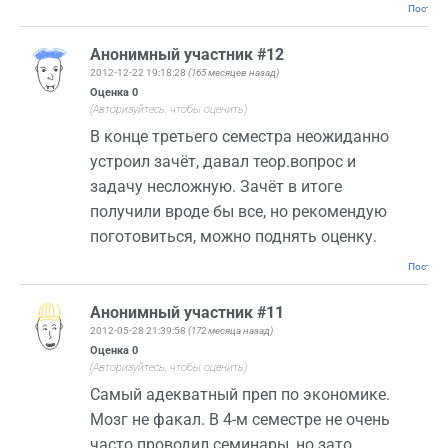
Постоян
Анонимный участник #12
2012-12-22 19:18:28
(165 месяцев назад)
Оценка
0
(Авторизуйтесь, чтобы оценить)
В конце третьего семестра неожиданно
устроил зачёт, давал теор.вопрос и
задачу несложную. Зачёт в итоге
получили вроде бы все, но рекомендую
поготовиться, можно поднять оценку.
Постоян
Анонимный участник #11
2012-05-28 21:39:58
(172 месяца назад)
Оценка
0
(Авторизуйтесь, чтобы оценить)
Самый адекватный преп по экономике.
Мозг не факал. В 4-м семестре не очень
часто проводил семинары, но зато