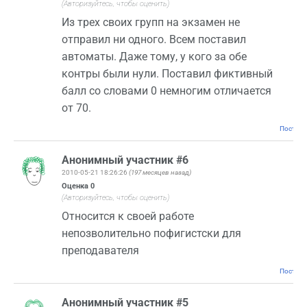
(Авторизуйтесь, чтобы оценить)
Из трех своих групп на экзамен не
отправил ни одного. Всем поставил
автоматы. Даже тому, у кого за обе
контры были нули. Поставил фиктивный
балл со словами 0 немногим отличается
от 70.
Постоян
Анонимный участник #6
2010-05-21 18:26:26
(197 месяцев назад)
Оценка
0
(Авторизуйтесь, чтобы оценить)
Относится к своей работе
непозволительно пофигистски для
преподавателя
Постоян
Анонимный участник #5