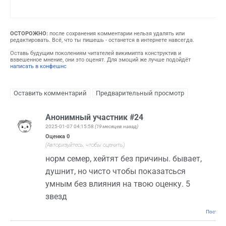
ОСТОРОЖНО:
после сохранения комментарии нельзя удалять или
редактировать. Всё, что ты пишешь - останется в интернете навсегда.
Оставь будущим поколениям читателей викимипта конструктив и
взвешенное мнение, они это оценят. Для эмоций же лучше подойдёт
написать в конфешнс
Анонимный участник #24
2025-01-07 04:15:58
(19 месяцев назад)
Оценка
0
(Авторизуйтесь, чтобы оценить)
норм семер, хейтят без причины. бывает,
душнит, но чисто чтобы показатсься
умным без влияния на твою оценку. 5
звезд
Постоян