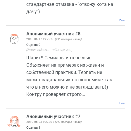
стандартная отмазка - "отвожу кота на
дачу")
Постоян
Анонимный участник #8
2010-06-17 19:22:50
(196 месяцев назад)
Оценка
0
(Авторизуйтесь, чтобы оценить)
Шарит!! Семиары интересные...
Объясняет на примерах из жизни и
собственной практики. Терпеть не
может задавальник по экономике, так
что в него можно и не заглядывать))
Контру проверяет строго...
Постоян
Анонимный участник #7
2010-05-23 10:22:07
(197 месяцев назад)
Оценка
1