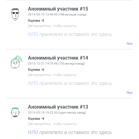
Анонимный участник #15
2014-06-10 13:49:45
(148 месяцев назад)
Оценка
-5
(Авторизуйтесь, чтобы оценить)
НЛО
прилетело и оставило это здесь.
Постоян
Анонимный участник #14
2013-12-21 14:16:48
(153 месяца назад)
Оценка
-6
(Авторизуйтесь, чтобы оценить)
НЛО
прилетело и оставило это здесь.
Постоян
Анонимный участник #13
2013-05-18 19:22:30
(один месяц назад)
Оценка
-4
(Авторизуйтесь, чтобы оценить)
НЛО
прилетело и оставило это здесь.