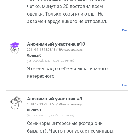
четко, минут за 20 поставил всем
оценки. Только хоры или отлы. На
экзамен вроде никого не отправил.
Постоян
Анонимный участник #10
2011-01-15 18:03:13
(189 месяцев назад)
Оценка
0
(Авторизуйтесь, чтобы оценить)
Я очень рад о себе услышать много
интересного
Постоян
Анонимный участник #9
2010-12-13 23:04:50
(190 месяцев назад)
Оценка
1
(Авторизуйтесь, чтобы оценить)
Семинары интересные (когда они
бывают). Часто пропускает семинары,