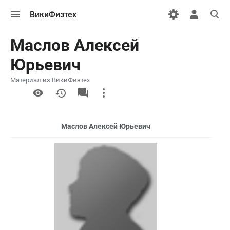
Открыть
Открыть
Откры
ВикиФизтех
меню
персональн
поиск
меню
Маслов Алексей
Юрьевич
Материал из ВикиФизтех
More
actions
Маслов Алексей Юрьевич