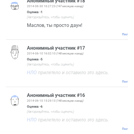
Анонимный участник #18
2014-06-30 16:27:23
(147 месяцев назад)
Оценка
-1
(Авторизуйтесь, чтобы оценить)
Маслов, ты просто даун!
Постоян
Анонимный участник #17
2014-06-10 16:02:10
(148 месяцев назад)
Оценка
-5
(Авторизуйтесь, чтобы оценить)
НЛО
прилетело и оставило это здесь.
Постоян
Анонимный участник #16
2014-06-10 15:29:13
(148 месяцев назад)
Оценка
-6
(Авторизуйтесь, чтобы оценить)
НЛО
прилетело и оставило это здесь.
Постоян