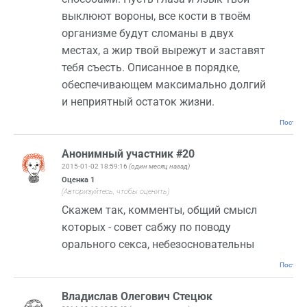
выклюют вороны, все кости в твоём
организме будут сломаны в двух
местах, а жир твой вырежут и заставят
тебя съесть. Описанное в порядке,
обеспечивающем максимально долгий
и неприятный остаток жизни.
Постоян
Анонимный участник #20
2015-01-02 18:59:16
(один месяц назад)
Оценка
1
(Авторизуйтесь, чтобы оценить)
Скажем так, комменты, общий смысл
которых - совет сабжу по поводу
орального секса, небезосновательны
Постоян
Владислав Олегович Стецюк