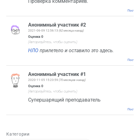
Проверка комментариев.
Постоян
Анонимный участник #2
2021-06-09 12:56:13
(62 месяца назад)
Оценка
0
(Авторизуйтесь, чтобы оценить)
НЛО
прилетело и оставило это здесь.
Постоян
Анонимный участник #1
2020-11-05 15:23:59
(70 месяцев назад)
Оценка
0
(Авторизуйтесь, чтобы оценить)
Супершарящий преподаватель
Постоян
Категории