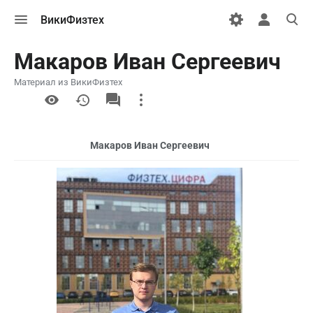
Открыть
Открыть
Откры
ВикиФизтех
меню
персональн
поиск
меню
Макаров Иван Сергеевич
Материал из ВикиФизтех
More
actions
Макаров Иван Сергеевич