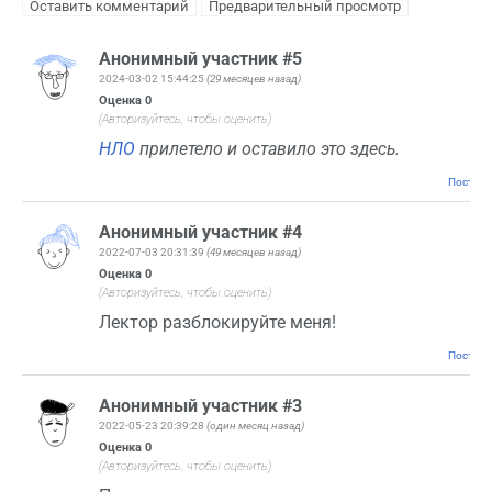
Анонимный участник #5
2024-03-02 15:44:25
(29 месяцев назад)
Оценка
0
(Авторизуйтесь, чтобы оценить)
НЛО
прилетело и оставило это здесь.
Постоян
Анонимный участник #4
2022-07-03 20:31:39
(49 месяцев назад)
Оценка
0
(Авторизуйтесь, чтобы оценить)
Лектор разблокируйте меня!
Постоян
Анонимный участник #3
2022-05-23 20:39:28
(один месяц назад)
Оценка
0
(Авторизуйтесь, чтобы оценить)