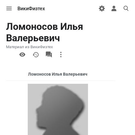
Открыть
Открыть
Откры
ВикиФизтех
меню
персональн
поиск
меню
Ломоносов Илья
Валерьевич
Материал из ВикиФизтех
More
actions
Ломоносов Илья Валерьевич