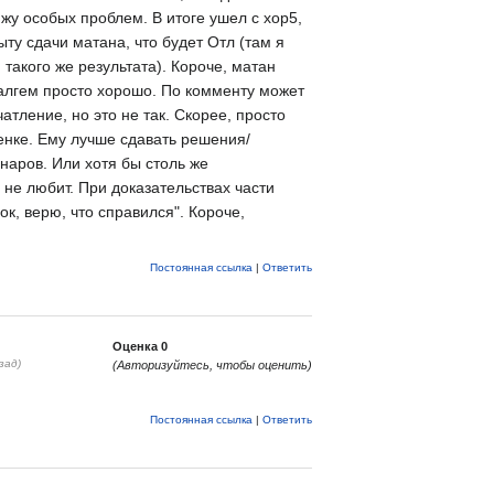
вижу особых проблем. В итоге ушел с хор5,
ыту сдачи матана, что будет Отл (там я
 такого же результата). Короче, матан
 алгем просто хорошо. По комменту может
атление, но это не так. Скорее, просто
енке. Ему лучше сдавать решения/
наров. Или хотя бы столь же
не любит. При доказательствах части
ок, верю, что справился". Короче,
Постоянная ссылка
|
Ответить
Оценка
0
зад)
(Авторизуйтесь, чтобы оценить)
Постоянная ссылка
|
Ответить