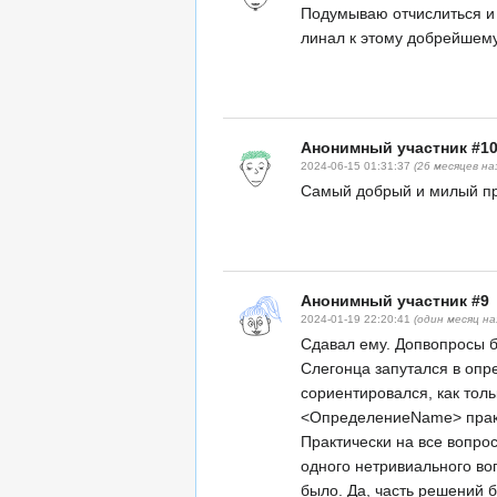
Подумываю отчислиться и 
линал к этому добрейшему
Анонимный участник #1
2024-06-15 01:31:37
(26 месяцев на
Самый добрый и милый п
Анонимный участник #9
2024-01-19 22:20:41
(один месяц на
Сдавал ему. Допвопросы 
Слегонца запутался в опр
сориентировался, как тол
<ОпределениеName> практ
Практически на все вопрос
одного нетривиального воп
было. Да, часть решений 