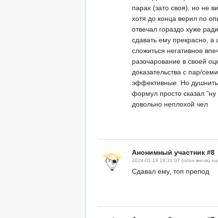
парах (зато своя), но не 
хотя до конца верил по оп
отвечал гораздо хуже ради
сдавать ему прекрасно, а
сложиться негативное впеч
разочарование в своей оц
доказательства с пар/семи
эффективные. Но душнить 
формул просто сказал "ну 
довольно неплохой чел
Анонимный участник #8
2024-01-18 19:31:07
(один месяц на
Сдавал ему, топ препод