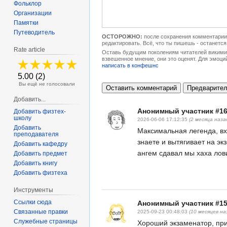
Фольклор
Организации
Памятки
Путеводитель
ОСТОРОЖНО:
после сохранения комментарии 
редактировать. Всё, что ты пишешь - останется
Rate article
Оставь будущим поколениям читателей викимип
взвешенное мнение, они это оценят. Для эмоци
написать в конфешнс
5.00 (2)
Вы ещё не голосовали
Добавить...
Анонимный участник #1
Добавить физтех-
школу
2026-06-06 17:12:35
(2 месяца наза
Добавить
Максимальная легенда, вхо
преподавателя
знаете и вытягивает на эк
Добавить кафедру
ангем сдавал мы хаха лов
Добавить предмет
Добавить книгу
Добавить физтеха
Инструменты
Ссылки сюда
Анонимный участник #1
Связанные правки
2025-09-23 00:48:03
(10 месяцев на
Служебные страницы
Хороший экзаменатор, при