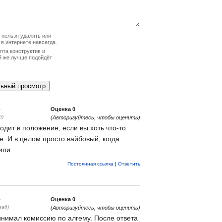
нельзя удалять или
 в интернете навсегда.
та конструктив и
й же лучше подойдёт
6
Оценка
0
д)
(Авторизуйтесь, чтобы оценить)
дит в положение, если вы хоть что-то
зе. И в целом просто вайбовый, когда
или
Постоянная ссылка
|
Ответить
5
Оценка
0
зад)
(Авторизуйтесь, чтобы оценить)
нимал комиссию по алгему. После ответа