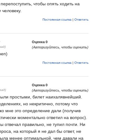
перепоступить, чтобы опять ходить на
 человеку.
Постоянная ссылка
|
Ответить
0
Оценка
0
зад)
(Авторизуйтесь, чтобы оценить)
реп)
Постоянная ссылка
|
Ответить
Оценка
0
зад)
(Авторизуйтесь, чтобы оценить)
были простыми, билет наихалявнейший.
еделениях, но некритично, потому что
ько мне это определение дали (получив
ически моментально ответил на вопрос).
ы отвечал правильно, не тупил почти. Ни
роса, на который я не дал бы ответ, не
была менее оптимальной, чем давали на