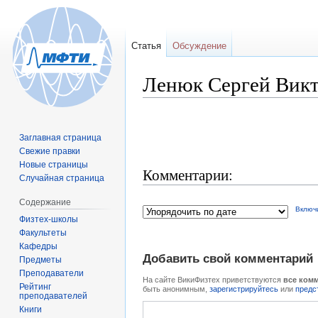
Статья
Обсуждение
Ленюк Сергей Вик
Перейти
Перейти
Заглавная страница
к
к
Свежие правки
навигации
поиску
Новые страницы
Комментарии:
Случайная страница
Содержание
Включ
Физтех-школы
Факультеты
Кафедры
Добавить свой комментарий
Предметы
Преподаватели
На сайте ВикиФизтех приветствуются
все ком
Рейтинг
быть анонимным,
зарегистрируйтесь
или
предс
преподавателей
Книги