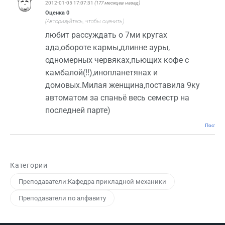
2012-01-05 17:07:31
(177 месяцев назад)
Оценка
0
(Авторизуйтесь, чтобы оценить)
любит рассуждать о 7ми кругах
ада,обороте кармы,длинне ауры,
одномерных червяках,пьющих кофе с
камбалой(!!),инопланетянах и
домовых.Милая женщина,поставила 9ку
автоматом за спаньё весь семестр на
последней парте)
Постоян
Категории
Преподаватели:Кафедра прикладной механики
Преподаватели по алфавиту