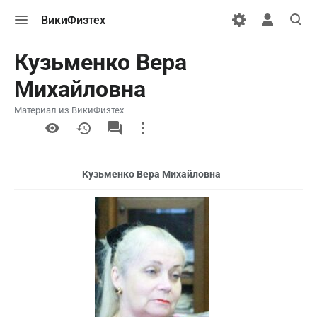
Открыть
Открыть
Откры
ВикиФизтех
меню
персональн
поиск
меню
Кузьменко Вера
Михайловна
Материал из ВикиФизтех
More
actions
Кузьменко Вера Михайловна