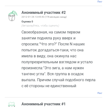
Постоян
Анонимный участник #2
2012-01-26 13:45:43
(176 месяцев назад)
Оценка
0
(Авторизуйтесь, чтобы оценить)
Своеобразная, на самом первом
занятии подняла руку вверх и
спросила:"Что это?" После N наших
попыток догадаться-таки, что она
имела в виду, она окинула нас
полупрезрительным взглядом и устало
произнесла:"Это зига, а нам нужен
тангенс угла". Вся группа в осадок
выпала. Причем случай подобного перла
с её стороны не единственный
Постоян
Анонимный участник #1