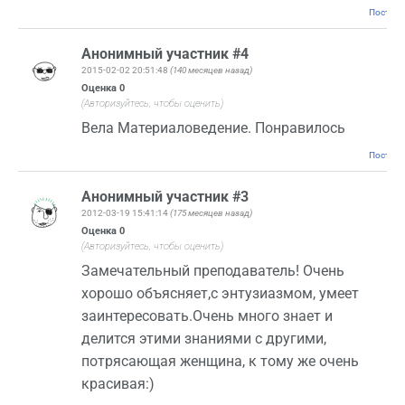
Постоян
Анонимный участник #4
2015-02-02 20:51:48
(140 месяцев назад)
Оценка
0
(Авторизуйтесь, чтобы оценить)
Вела Материаловедение. Понравилось
Постоян
Анонимный участник #3
2012-03-19 15:41:14
(175 месяцев назад)
Оценка
0
(Авторизуйтесь, чтобы оценить)
Замечательный преподаватель! Очень
хорошо объясняет,с энтузиазмом, умеет
заинтересовать.Очень много знает и
делится этими знаниями с другими,
потрясающая женщина, к тому же очень
красивая:)