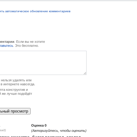
ить автоматическое обновление комментариев
ментарии
. Если вы не хотите
тавьтесь
. Это бесплатно.
нельзя удалять или
 в интернете навсегда.
та конструктив и
й же лучше подойдёт
1
Оценка
0
зад)
(Авторизуйтесь, чтобы оценить)
рвом семестре, билет расписал, сделал