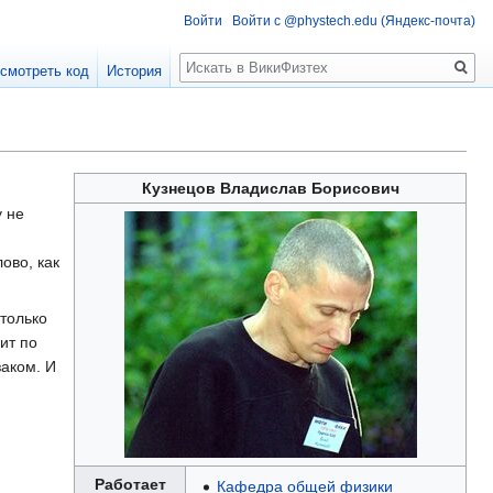
Войти
Войти с @phystech.edu (Яндекс-почта)
Поиск
смотреть код
История
Кузнецов Владислав Борисович
у не
ово, как
только
ит по
заком. И
Работает
Кафедра общей физики