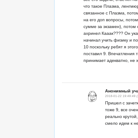
что такое Плазма, ленгмюр
связанное с Плазма, пото
на его доп вопросы, потом
сумме за экзамен), потом о
ахринел Кааак???? Он ука
начинал учить физику и по
10 поскольку ребят я этог
поставил 9. Впечатления т
принимает адекватно, не 
Анонимный уча
2018-01-22 19:49:49
Пришел с зачетк
тоже 9, все оче
реально крутой
смело идем к н