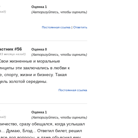
9
Оценка
1
зад)
(Авторизуйтесь, чтобы оценить)
Постоянная ссылка
|
Ответить
стник #56
Оценка
0
(43 месяца назад)
(Авторизуйтесь, чтобы оценить)
 Свои жизненные и моральные
инципы эти заключались в любви к
е, спорту, жизни и бизнесу. Такая
дель золотой середины.
Постоянная ссылка
7
Оценка
1
зад)
(Авторизуйтесь, чтобы оценить)
ричество, сразу обещался, когда услышал
.. Думаю, Блэд... Ответил билет, решил
а все доп вопросы, и даже объяснил ему