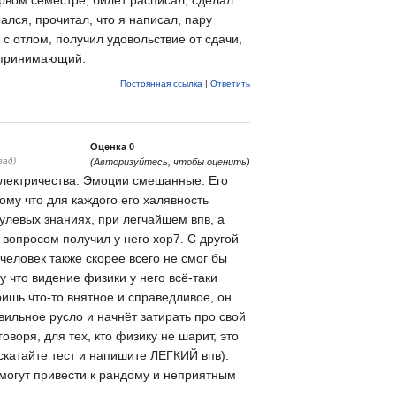
лся, прочитал, что я написал, пару
 с отлом, получил удовольствие от сдачи,
 принимающий.
Постоянная ссылка
|
Ответить
Оценка
0
зад)
(Авторизуйтесь, чтобы оценить)
электричества. Эмоции смешанные. Его
ому что для каждого его халявность
улевых знаниях, при легчайшем впв, а
 вопросом получил у него хор7. С другой
еловек также скорее всего не смог бы
му что видение физики у него всё-таки
ришь что-то внятное и справедливое, он
вильное русло и начнёт затирать про свой
оворя, для тех, кто физику не шарит, это
скатайте тест и напишите ЛЕГКИЙ впв).
могут привести к рандому и неприятным