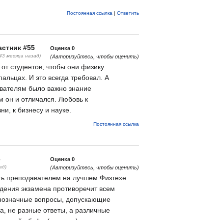
Постоянная ссылка
|
Ответить
стник #55
Оценка
0
(43 месяца назад)
(Авторизуйтесь, чтобы оценить)
 от студентов, чтобы они физику
пальцах. И это всегда требовал. А
вателям было важно знание
м он и отличался. Любовь к
ни, к бизнесу и науке.
Постоянная ссылка
3
Оценка
0
ад)
(Авторизуйтесь, чтобы оценить)
ть преподавателем на лучшем Физтехе
едения экзамена противоречит всем
нозначные вопросы, допускающие
а, не разные ответы, а различные