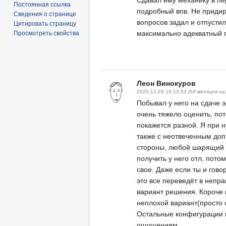
Постоянная ссылка
подробный впв. Не придира
Сведения о странице
вопросов задал и отпустил
Цитировать страницу
максимально адекватный
Просмотреть свойства
Леон Винокуров
2020-12-28 16:13:53
(68 месяцев на
Побывал у него на сдаче 
очень тяжело оценить, пот
покажется разной. Я при н
также с неотвеченным доп
стороны, любой шарящий ч
получить у него отл, пото
свое. Даже если ты и гово
это все переведёт в непра
вариант решения. Короче г
неплохой вариант(просто 
Остальные конфигурации 
ощущениям...