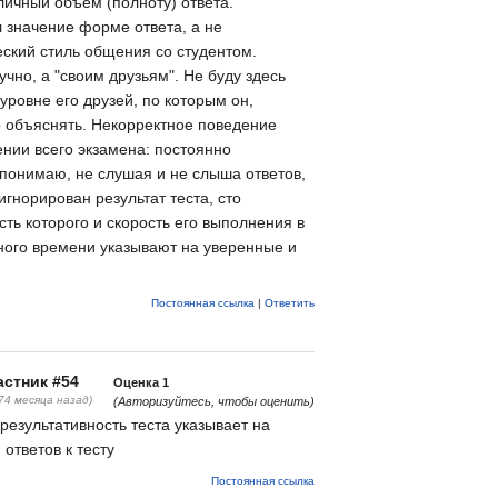
личный объём (полноту) ответа.
 значение форме ответа, а не
ский стиль общения со студентом.
чно, а "своим друзьям". Не буду здесь
уровне его друзей, по которым он,
но объяснять. Некорректное поведение
нии всего экзамена: постоянно
 понимаю, не слушая и не слыша ответов,
гнорирован результат теста, сто
ть которого и скорость его выполнения в
ного времени указывают на уверенные и
Постоянная ссылка
|
Ответить
стник #54
Оценка
1
(74 месяца назад)
(Авторизуйтесь, чтобы оценить)
результативность теста указывает на
 ответов к тесту
Постоянная ссылка