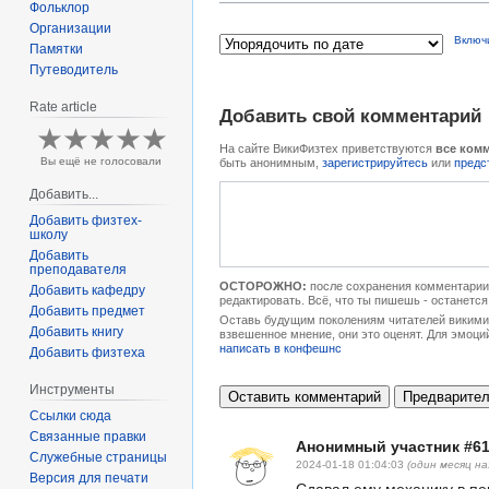
Фольклор
Организации
Включ
Памятки
Путеводитель
Rate article
Добавить свой комментарий
На сайте ВикиФизтех приветствуются
все ком
Вы ещё не голосовали
быть анонимным,
зарегистрируйтесь
или
предс
Добавить...
Добавить физтех-
школу
Добавить
преподавателя
ОСТОРОЖНО:
после сохранения комментарии 
Добавить кафедру
редактировать. Всё, что ты пишешь - останется
Добавить предмет
Оставь будущим поколениям читателей викимип
Добавить книгу
взвешенное мнение, они это оценят. Для эмоци
написать в конфешнс
Добавить физтеха
Инструменты
Ссылки сюда
Связанные правки
Анонимный участник #6
Служебные страницы
2024-01-18 01:04:03
(один месяц на
Версия для печати
Сдавал ему механику в пе