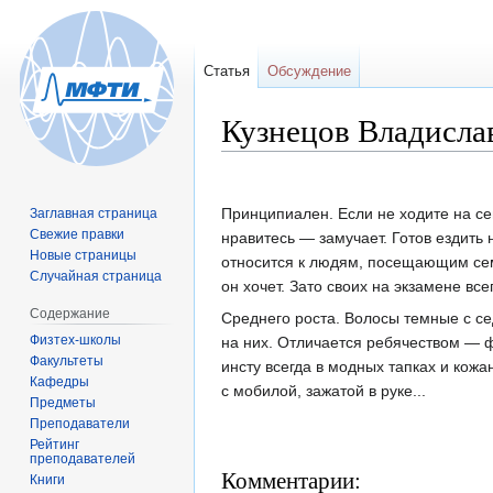
Статья
Обсуждение
Кузнецов Владисла
Перейти
Перейти
Принципиален. Если не ходите на се
Заглавная страница
к
к
Свежие правки
нравитесь — замучает. Готов ездить 
навигации
поиску
Новые страницы
относится к людям, посещающим семи
Случайная страница
он хочет. Зато своих на экзамене все
Содержание
Среднего роста. Волосы темные с се
Физтех-школы
на них. Отличается ребячеством — фу
Факультеты
инсту всегда в модных тапках и кожа
Кафедры
с мобилой, зажатой в руке...
Предметы
Преподаватели
Рейтинг
преподавателей
Комментарии:
Книги