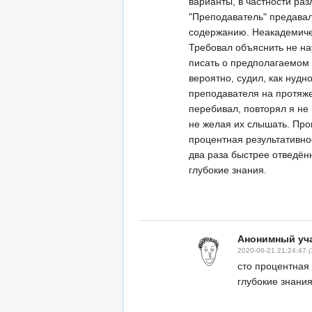
варианты, в частности раз
"Преподаватель" предавал
содержанию. Неакадемиче
Требовал объяснить не нау
писать о предполагаемом 
вероятно, судил, как нуд
преподавателя на протяже
перебивал, повторял я не
не желая их слышать. Прои
процентная результативнос
два раза быстрее отведён
глубокие знания.
Анонимный уча
2020-06-21 21:24:47
сто процентная 
глубокие знания