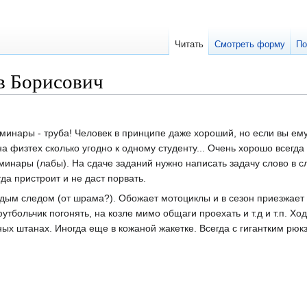
Читать
Смотреть форму
По
в Борисович
минары - труба! Человек в принципе даже хороший, но если вы ем
на физтех сколько угодно к одному студенту... Очень хорошо всегда
нары (лабы). На сдаче заданий нужно написать задачу слово в сл
гда пристроит и не даст порвать.
дым следом (от шрама?). Обожает мотоциклы и в сезон приезжает 
тбольчик погонять, на козле мимо общаги проехать и т.д и т.п. Ход
ных штанах. Иногда еще в кожаной жакетке. Всегда с гигантким рюк