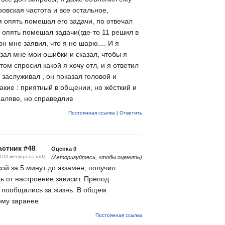
овская частота и все остальное,
м опять помешал его задачи, по отвечал
 опять помешал задачи(где-то 11 решил в
н мне заявил, что я не шарю.... И я
зал мне мои ошибки и сказал, чтобы я
том спросил какой я хочу отл, и я ответил
о заслуживал , он показал головой и
акие : приятный в общении, но жёсткий и
халяве, но справедлив
Постоянная ссылка
|
Ответить
стник #48
Оценка
0
(103 месяца назад)
(Авторизуйтесь, чтобы оценить)
ой за 5 минут до экзамен, получил
нь от настроение зависит. Препод
, пообщались за жизнь. В общем
ему заранее
Постоянная ссылка