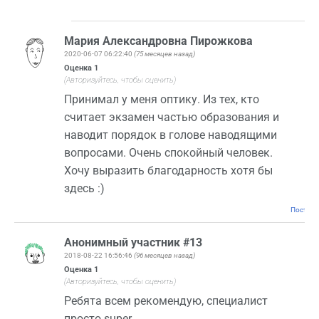
Мария Александровна Пирожкова
2020-06-07 06:22:40
(75 месяцев назад)
Оценка
1
(Авторизуйтесь, чтобы оценить)
Принимал у меня оптику. Из тех, кто
считает экзамен частью образования и
наводит порядок в голове наводящими
вопросами. Очень спокойный человек.
Хочу выразить благодарность хотя бы
здесь :)
Постоян
Анонимный участник #13
2018-08-22 16:56:46
(96 месяцев назад)
Оценка
1
(Авторизуйтесь, чтобы оценить)
Ребята всем рекомендую, специалист
просто super.