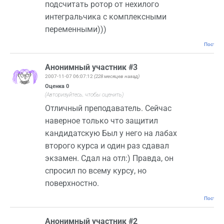
подсчитать ротор от нехилого
интегральчика с комплексными
переменными)))
Постоян
Анонимный участник #3
2007-11-07 06:07:12
(228 месяцев назад)
Оценка
0
(Авторизуйтесь, чтобы оценить)
Отличный преподаватель. Сейчас
наверное только что защитил
кандидатскую Был у него на лабах
второго курса и один раз сдавал
экзамен. Сдал на отл:) Правда, он
спросил по всему курсу, но
поверхностно.
Постоян
Анонимный участник #2