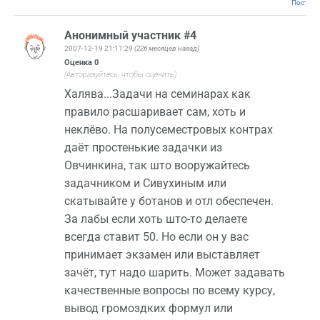
Постоян
Анонимный участник #4
2007-12-19 21:11:29
(226 месяцев назад)
Оценка
0
(Авторизуйтесь, чтобы оценить)
Халява...Задачи на семинарах как
правило расшаривает сам, хоть и
неклёво. На полусеместровых контрах
даёт простенькие задачки из
Овчинкина, так што вооружайтесь
задачником и Сивухиным или
скатывайте у ботанов и отл обеспечен.
За лабы если хоть што-то делаете
всегда ставит 50. Но если он у вас
принимает экзамен или выставляет
зачёт, тут надо шарить. Может задавать
качественные вопросы по всему курсу,
вывод громоздких формул или