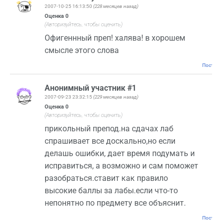
2007-10-25 16:13:50
(228 месяцев назад)
Оценка
0
(Авторизуйтесь, чтобы оценить)
Офигеннный преп! халява! в хорошем
смысле этого слова
Постоян
Анонимный участник #1
2007-09-23 23:32:15
(229 месяцев назад)
Оценка
0
(Авторизуйтесь, чтобы оценить)
прикольный препод.на сдачах лаб
спрашивает все доскально,но если
делашь ошибки, дает время подумать и
исправиться, а возможно и сам поможет
разобраться.ставит как правило
высокие баллы за лабы.если что-то
непонятно по предмету все объяснит.
Постоян