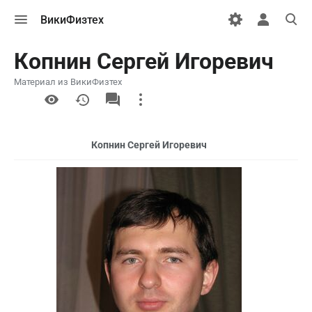
Открыть
Открыть
Откры
ВикиФизтех
меню
персональн
поиск
меню
Копнин Сергей Игоревич
Материал из ВикиФизтех
More
actions
Копнин Сергей Игоревич