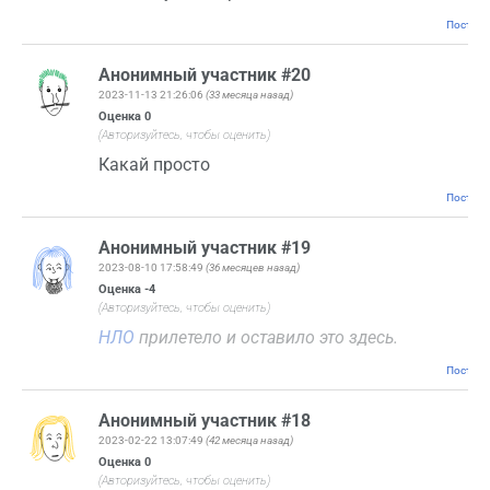
Постоян
Анонимный участник #20
2023-11-13 21:26:06
(33 месяца назад)
Оценка
0
(Авторизуйтесь, чтобы оценить)
Какай просто
Постоян
Анонимный участник #19
2023-08-10 17:58:49
(36 месяцев назад)
Оценка
-4
(Авторизуйтесь, чтобы оценить)
НЛО
прилетело и оставило это здесь.
Постоян
Анонимный участник #18
2023-02-22 13:07:49
(42 месяца назад)
Оценка
0
(Авторизуйтесь, чтобы оценить)