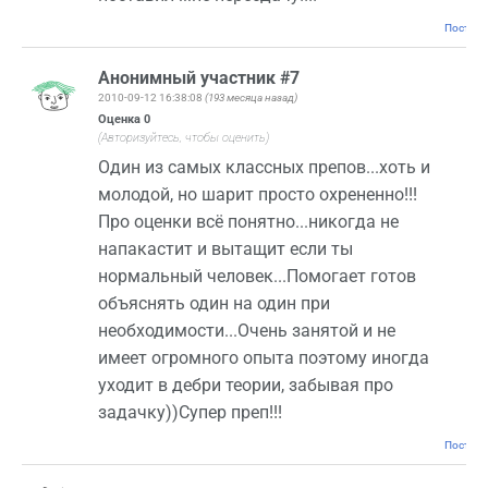
Постоян
Анонимный участник #7
2010-09-12 16:38:08
(193 месяца назад)
Оценка
0
(Авторизуйтесь, чтобы оценить)
Один из самых классных препов...хоть и
молодой, но шарит просто охрененно!!!
Про оценки всё понятно...никогда не
напакастит и вытащит если ты
нормальный человек...Помогает готов
объяснять один на один при
необходимости...Очень занятой и не
имеет огромного опыта поэтому иногда
уходит в дебри теории, забывая про
задачку))Супер преп!!!
Постоян