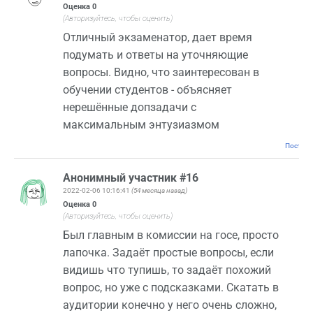
Оценка
0
(Авторизуйтесь, чтобы оценить)
Отличный экзаменатор, дает время
подумать и ответы на уточняющие
вопросы. Видно, что заинтересован в
обучении студентов - объясняет
нерешённые допзадачи с
максимальным энтузиазмом
Постоян
Анонимный участник #16
2022-02-06 10:16:41
(54 месяца назад)
Оценка
0
(Авторизуйтесь, чтобы оценить)
Был главным в комиссии на госе, просто
лапочка. Задаёт простые вопросы, если
видишь что тупишь, то задаёт похожий
вопрос, но уже с подсказками. Скатать в
аудитории конечно у него очень сложно,