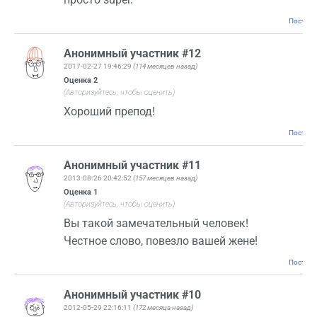
Постоян
Анонимный участник #12
2017-02-27 19:46:29
(114 месяцев назад)
Оценка
2
(Авторизуйтесь, чтобы оценить)
Хороший препод!
Постоян
Анонимный участник #11
2013-08-26 20:42:52
(157 месяцев назад)
Оценка
1
(Авторизуйтесь, чтобы оценить)
Вы такой замечательный человек!
Честное слово, повезло вашей жене!
Постоян
Анонимный участник #10
2012-05-29 22:16:11
(172 месяца назад)