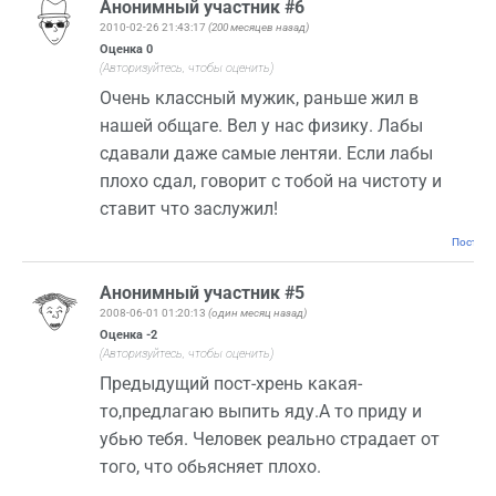
Анонимный участник #6
2010-02-26 21:43:17
(200 месяцев назад)
Оценка
0
(Авторизуйтесь, чтобы оценить)
Очень классный мужик, раньше жил в
нашей общаге. Вел у нас физику. Лабы
сдавали даже самые лентяи. Если лабы
плохо сдал, говорит с тобой на чистоту и
ставит что заслужил!
Постоян
Анонимный участник #5
2008-06-01 01:20:13
(один месяц назад)
Оценка
-2
(Авторизуйтесь, чтобы оценить)
Предыдущий пост-хрень какая-
то,предлагаю выпить яду.А то приду и
убью тебя. Человек реально страдает от
того, что обьясняет плохо.