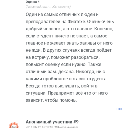
Оценка
4
(Авторизуйтесь, чтобы оценить)
Один из самых отличных людей и
преподавателей на Физтехе. Очень-очень
добрый человек, а это главное. Конечно,
если студент ничего не знает, а самое
главное не желает знать халявы от него
не жди. В других случаях всегда пойдет
на встречу, поможет разобраться,
повысит оценку если нужно. Также
отличный зам. декана. Никогда, ни с
какими проблем не оставит студента.
Всегда готов выслушать, войти в
ситуации. Предпримет всё что от него
зависит, чтобы помочь.
Постоян
Анонимный участник #9
2011-06-12 16:50:40
(184 месяца назад)