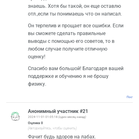
знаешь. Хотя бы такой, он еще оставлю
отл.,если ты понимаешь что он написал.
Он терпелив и прощает все ошибки. Если
вы сможете сделать правильные
выводы с помощью его советов, то в
любом случае получите отличную
оценку!
Спасибо вам большой! Благодаря вашей
поддержке и обучению я не брошу
физику.
Постоян
Анонимный участник #21
2024-11-01 01:05:18
(один месяц назад)
Оценка
0
(Авторизуйтесь, чтобы оценить)
Фачит будь здоров на лабах.