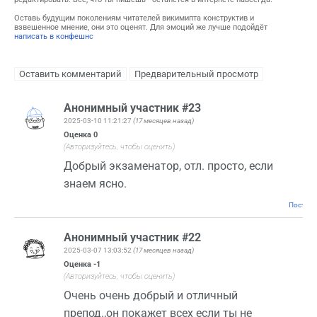
Оставь будущим поколениям читателей викимипта конструктив и
взвешенное мнение, они это оценят. Для эмоций же лучше подойдёт
написать в конфешнс
Анонимный участник #23
2025-03-10 11:21:27
(17 месяцев назад)
Оценка
0
(Авторизуйтесь, чтобы оценить)
Добрый экзаменатор, отл. просто, если
знаем ясно.
Постоян
Анонимный участник #22
2025-03-07 13:03:52
(17 месяцев назад)
Оценка
-1
(Авторизуйтесь, чтобы оценить)
Очень очень добрый и отличный
препод.,он покажет всех если ты не