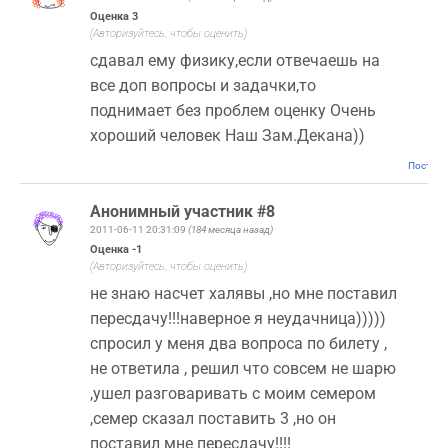
Оценка
3
(Авторизуйтесь, чтобы оценить)
сдавал ему физику,если отвечаешь на
все доп вопросы и задачки,то
поднимает без проблем оценку Очень
хороший человек Наш Зам.Декана))
Постоян
Анонимный участник #8
2011-06-11 20:31:09
(184 месяца назад)
Оценка
-1
(Авторизуйтесь, чтобы оценить)
не знаю насчет халявы ,но мне поставил
пересдачу!!!наверное я неудачница)))))
спросил у меня два вопроса по билету ,
не ответила , решил что совсем не шарю
,ушел разговаривать с моим семером
,семер сказал поставить 3 ,но он
поставил мне пересдачу!!!!