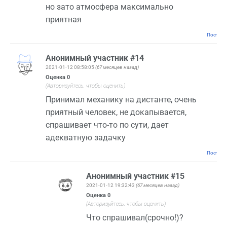
но зато атмосфера максимально
приятная
Постоян
Анонимный участник #14
2021-01-12 08:58:05
(67 месяцев назад)
Оценка
0
(Авторизуйтесь, чтобы оценить)
Принимал механику на дистанте, очень
приятный человек, не докапывается,
спрашивает что-то по сути, дает
адекватную задачку
Постоян
Анонимный участник #15
2021-01-12 19:32:43
(67 месяцев назад)
Оценка
0
(Авторизуйтесь, чтобы оценить)
Что спрашивал(срочно!)?