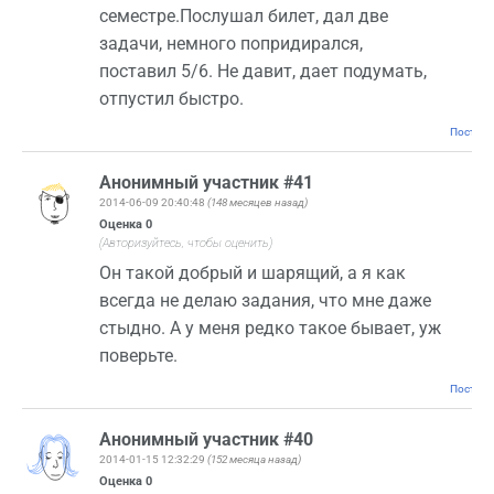
семестре.Послушал билет, дал две
задачи, немного попридирался,
поставил 5/6. Не давит, дает подумать,
отпустил быстро.
Постоян
Анонимный участник #41
2014-06-09 20:40:48
(148 месяцев назад)
Оценка
0
(Авторизуйтесь, чтобы оценить)
Он такой добрый и шарящий, а я как
всегда не делаю задания, что мне даже
стыдно. А у меня редко такое бывает, уж
поверьте.
Постоян
Анонимный участник #40
2014-01-15 12:32:29
(152 месяца назад)
Оценка
0