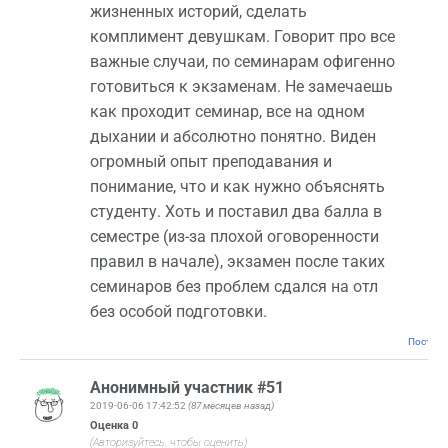
жизненных историй, сделать
комплимент девушкам. Говорит про все
важные случаи, по семинарам офигенно
готовиться к экзаменам. Не замечаешь
как проходит семинар, все на одном
дыхании и абсолютно понятно. Виден
огромный опыт преподавания и
понимание, что и как нужно объяснять
студенту. Хоть и поставил два балла в
семестре (из-за плохой оговоренности
правил в начале), экзамен после таких
семинаров без проблем сдался на отл
без особой подготовки.
Постоян
Анонимный участник #51
2019-06-06 17:42:52
(87 месяцев назад)
Оценка
0
(Авторизуйтесь, чтобы оценить)