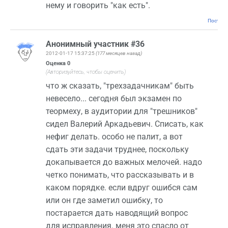
нему и говорить "как есть".
Постоян
Анонимный участник #36
2012-01-17 15:37:25
(177 месяцев назад)
Оценка
0
(Авторизуйтесь, чтобы оценить)
что ж сказать, "трехзадачникам" быть
невесело... сегодня был экзамен по
теормеху, в аудитории для "трешников"
сидел Валерий Аркадьевич. Списать, как
нефиг делать. особо не палит, а вот
сдать эти задачи труднее, поскольку
докапывается до важных мелочей. надо
четко понимать, что рассказывать и в
каком порядке. если вдруг ошибся сам
или он где заметил ошибку, то
постарается дать наводящий вопрос
для исправления. меня это спасло от