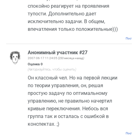
спокойно реагирует на проявления
тупости. Дополнительно дает
исключительно задачи. В общем,
впечатления только положительные)))
Постоян
Анонимный участник #27
2007-06-17 11:24:05
(233 месяца назад)
Оценка
0
(Авторизуйтесь, чтобы оценить)
Он классный чел. Но на первой лекции
по теории управления, он, решая
простую задачу по оптимальному
управлению, не правильно начертил
кривые переключения. Небось вся
группа так и осталась с ошибкой в
конспектах. ;)
Постоян