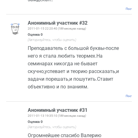
Постоян
Анонимный участник #32
2011-01-15 22:20:40
(189 месяцев назад)
Оценка
0
(Авторизуйтесь, чтобы оценить)
Преподаватель с большой буквы-после
него я стала любить теормех.На
семинарах никогда не бывает
скучно,успевает и теорию рассказать,и
задачи порешать,и пошутить.Ставит
объективно и по знаниям.
Постоян
Анонимный участник #31
2011-01-13 19:35:10
(189 месяцев назад)
Оценка
0
(Авторизуйтесь, чтобы оценить)
Огромнейшее спасибо Валерию