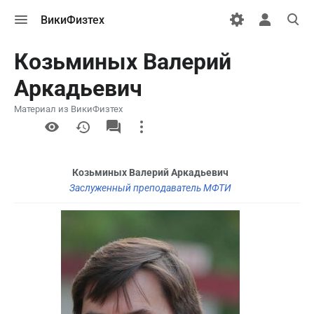
Открыть
Открыть
Откры
ВикиФизтех
меню
персональн
поиск
меню
Козьминых Валерий
Аркадьевич
Материал из ВикиФизтех
More
actions
Козьминых Валерий Аркадьевич
Заслуженный преподаватель МФТИ