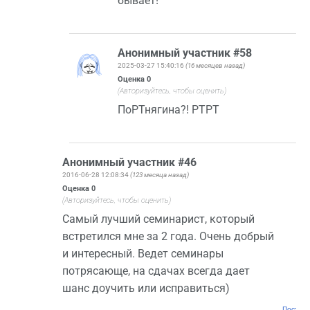
бывает!
Анонимный участник #58
2025-03-27 15:40:16
(16 месяцев назад)
Оценка
0
(Авторизуйтесь, чтобы оценить)
ПоРТнягина?! РТРТ
Анонимный участник #46
2016-06-28 12:08:34
(123 месяца назад)
Оценка
0
(Авторизуйтесь, чтобы оценить)
Самый лучший семинарист, который
встретился мне за 2 года. Очень добрый
и интересный. Ведет семинары
потрясающе, на сдачах всегда дает
шанс доучить или исправиться)
Постоян