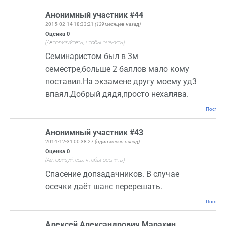
Анонимный участник #44
2015-02-14 18:33:21
(139 месяцев назад)
Оценка
0
(Авторизуйтесь, чтобы оценить)
Семинаристом был в 3м
семестре,больше 2 баллов мало кому
поставил.На экзамене другу моему уд3
впаял.Добрый дядя,просто нехалява.
Постоян
Анонимный участник #43
2014-12-31 00:38:27
(один месяц назад)
Оценка
0
(Авторизуйтесь, чтобы оценить)
Спасение допзадачников. В случае
осечки даёт шанс перерешать.
Постоян
Алексей Александрович Марахин