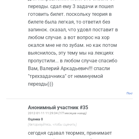
перезды. сдал ему 3 задачи и пошел
готовить билет. поскольку теория в
билете была легкая, то ответил без
запинок. сказал, что удовл поставит в
любом случае. а вот вопрос на хор
окался мне не по зубам. но как потом
выяснилось, эту тему мы на лекциях
пропустили... в любом случае спасибо
Вам, Валерий Аркадьевич!!! спасли
"трехзадачника" от неминуемой
перезды)))
Постоян
Анонимный участник #35
2012-01-11 11:29:34
(177 месяцев назад)
Оценка
0
(Авторизуйтесь, чтобы оценить)
сегодня сдавал теормех, принимает