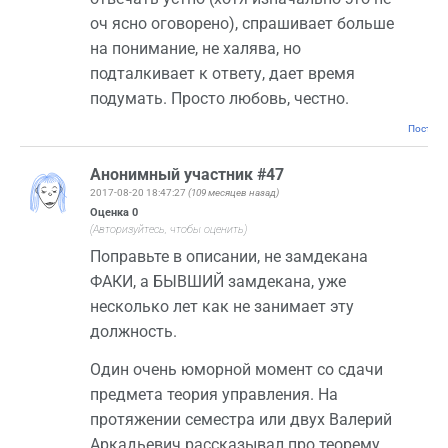
оч ясно оговорено), спрашивает больше
на понимание, не халява, но
подталкивает к ответу, дает время
подумать. Просто любовь, честно.
Постоян
Анонимный участник #47
2017-08-20 18:47:27
(109 месяцев назад)
Оценка
0
(Авторизуйтесь, чтобы оценить)
Поправьте в описании, не замдекана
ФАКИ, а БЫВШИЙ замдекана, уже
несколько лет как не занимает эту
должность.
Один очень юморной момент со сдачи
предмета теория управления. На
протяжении семестра или двух Валерий
Аркадьевич рассказывал про теорему