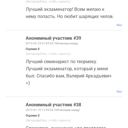
(Авторизуйтесь, чтобы оценить)
Лучший экзаменатор! Всем желаю к
нему попасть. Но любит шарящих челов.
Постоян
Анонимный участник #39
2013-02-25 01:05:35
(163 месяца назад)
Оценка
0
(Авторизуйтесь, чтобы оценить)
Лучший семинарист по теормеху.
Лучший экзаменатор, который у меня
был. Спасибо вам, Валерий Аркадьевич
=)
Постоян
Анонимный участник #38
2013-01-10 12:35:33
(165 месяцев назад)
Оценка
0
(Авторизуйтесь, чтобы оценить)