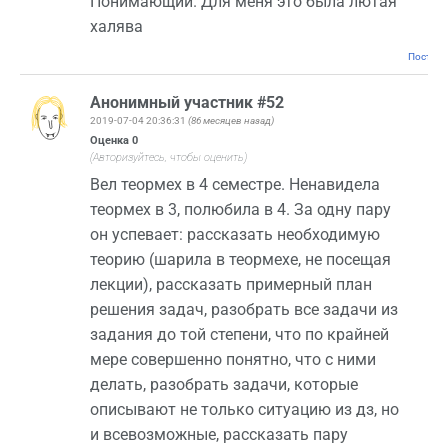
Понимающий. Для меня это была лютая
халява
Постоян
Анонимный участник #52
2019-07-04 20:36:31
(86 месяцев назад)
Оценка
0
(Авторизуйтесь, чтобы оценить)
Вел теормех в 4 семестре. Ненавидела
теормех в 3, полюбила в 4. За одну пару
он успевает: рассказать необходимую
теорию (шарила в теормехе, не посещая
лекции), рассказать примерный план
решения задач, разобрать все задачи из
задания до той степени, что по крайней
мере совершенно понятно, что с ними
делать, разобрать задачи, которые
описывают не только ситуацию из дз, но
и всевозможные, рассказать пару