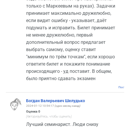
только с Маркеевым на руках). Задачки
принимает максимально дружелюбно,
если видит ошибку - указывает, даёт
подумать и исправить. Билет принимает
не менее дружелюбно, первый
дополнительный вопрос предлагает
выбрать самому, оценку ставит
"минимум по трём точкам", если хорошо
ответите билет и покажите понимание
происходящего - уд поставит. В общем,
было приятно сдавать экзамен
Постоян
Богдан Валерьевич Шелудько
2024-01-12 10:54:17
(один месяц назад)
Оценка
0
(Авторизуйтесь, чтобы оценить)
Лучший семинарист. Люди снизу