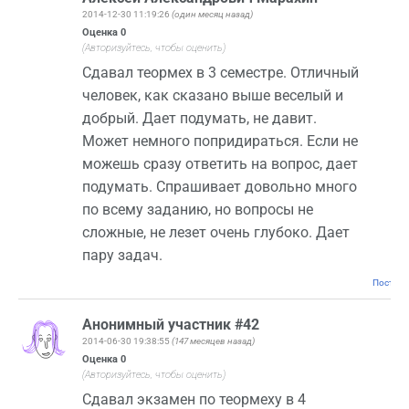
2014-12-30 11:19:26
(один месяц назад)
Оценка
0
(Авторизуйтесь, чтобы оценить)
Сдавал теормех в 3 семестре. Отличный
человек, как сказано выше веселый и
добрый. Дает подумать, не давит.
Может немного попридираться. Если не
можешь сразу ответить на вопрос, дает
подумать. Спрашивает довольно много
по всему заданию, но вопросы не
сложные, не лезет очень глубоко. Дает
пару задач.
Постоян
Анонимный участник #42
2014-06-30 19:38:55
(147 месяцев назад)
Оценка
0
(Авторизуйтесь, чтобы оценить)
Сдавал экзамен по теормеху в 4