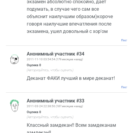
экзамен абсолютно спокойно, дает
подумать, в случае чего сам все
объяснит наилучшим образом)короче
говоря наилучшие впечатления после
экзамена, ушел довольный с хор'ом
Постоян
Анонимный участник #34
2011-11-10 03:54:54
(179 месяцев назад)
Оценка
0
(Авторизуйтесь, чтобы оценить)
Деканат ФАКИ лучший в мире деканат!
Постоян
Анонимный участник #33
2011-03-24 22:38:50
(187 месяцев назад)
Оценка
0
(Авторизуйтесь, чтобы оценить)
Классный замдекан!! Всем замдеканам
замдекан!!