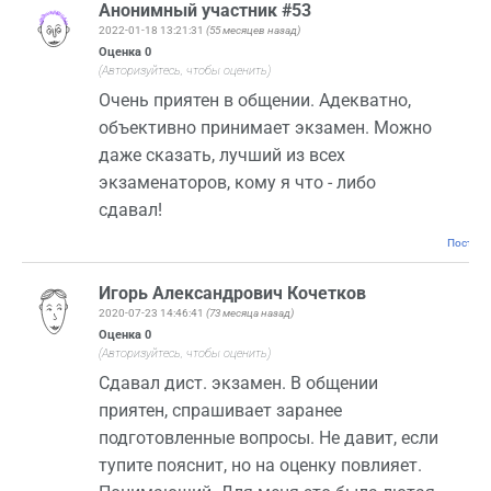
Анонимный участник #53
2022-01-18 13:21:31
(55 месяцев назад)
Оценка
0
(Авторизуйтесь, чтобы оценить)
Очень приятен в общении. Адекватно,
объективно принимает экзамен. Можно
даже сказать, лучший из всех
экзаменаторов, кому я что - либо
сдавал!
Постоян
Игорь Александрович Кочетков
2020-07-23 14:46:41
(73 месяца назад)
Оценка
0
(Авторизуйтесь, чтобы оценить)
Сдавал дист. экзамен. В общении
приятен, спрашивает заранее
подготовленные вопросы. Не давит, если
тупите пояснит, но на оценку повлияет.