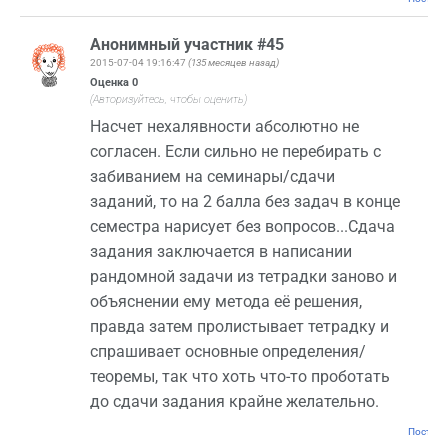
Анонимный участник #45
2015-07-04 19:16:47
(135 месяцев назад)
Оценка
0
(Авторизуйтесь, чтобы оценить)
Насчет нехалявности абсолютно не
согласен. Если сильно не перебирать с
забиванием на семинары/сдачи
заданий, то на 2 балла без задач в конце
семестра нарисует без вопросов...Сдача
задания заключается в написании
рандомной задачи из тетрадки заново и
объяснении ему метода её решения,
правда затем пролистывает тетрадку и
спрашивает основные определения/
теоремы, так что хоть что-то проботать
до сдачи задания крайне желательно.
Постоян