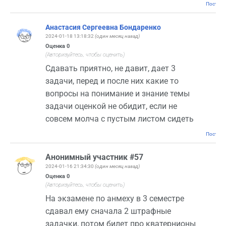
Постоян
Анастасия Сергеевна Бондаренко
2024-01-18 13:18:32
(один месяц назад)
Оценка
0
(Авторизуйтесь, чтобы оценить)
Сдавать приятно, не давит, дает 3
задачи, перед и после них какие то
вопросы на понимание и знание темы
задачи оценкой не обидит, если не
совсем молча с пустым листом сидеть
Постоян
Анонимный участник #57
2024-01-16 21:34:30
(один месяц назад)
Оценка
0
(Авторизуйтесь, чтобы оценить)
На экзамене по анмеху в 3 семестре
сдавал ему сначала 2 штрафные
задачки, потом билет про кватернионы