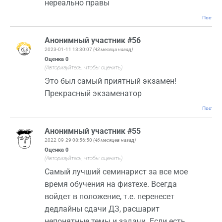
нереально правы
Постоян
Анонимный участник #56
2023-01-11 13:30:07
(43 месяца назад)
Оценка
0
(Авторизуйтесь, чтобы оценить)
Это был самый приятный экзамен!
Прекрасный экзаменатор
Постоян
Анонимный участник #55
2022-09-29 08:56:50
(46 месяцев назад)
Оценка
0
(Авторизуйтесь, чтобы оценить)
Самый лучший семинарист за все мое
время обучения на физтехе. Всегда
войдет в положение, т.е. перенесет
дедлайны сдачи ДЗ, расшарит
непонятные темы и задачи. Если есть