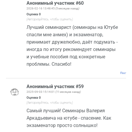
Анонимный участник #60
2026-02-16 13:48:45
(5 месяцев назад)
Оценка
0
(Авторизуйтесь, чтобы оценить)
Лучший семинарист (семинары на Ютубе
спасли мне анмех) и экзаменатор,
принимает дружелюбно, даёт подумать -
иногда по итогу рекомендует семинары
и учебные пособия под конкретные
проблемы. Спасибо!
Постоян
Анонимный участник #59
2025-09-03 15:14:01
(11 месяцев назад)
Оценка
0
(Авторизуйтесь, чтобы оценить)
Самый лучший! Семинары Валерия
Аркадьевича на ютубе - спасение. Как
экзаменатор просто солнышко!