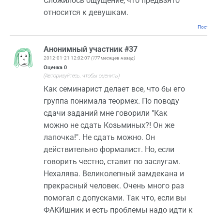
Сложилось ощущение, что предвзято
относится к девушкам.
Постоян
Анонимный участник #37
2012-01-21 12:02:07
(177 месяцев назад)
Оценка
0
(Авторизуйтесь, чтобы оценить)
Как семинарист делает все, что бы его
группа понимала теормех. По поводу
сдачи заданий мне говорили "Как
можно не сдать Козьминых?! Он же
лапочка!". Не сдать можно. Он
действительно формалист. Но, если
говорить честно, ставит по заслугам.
Нехалява. Великолепный замдекана и
прекрасный человек. Очень много раз
помогал с допусками. Так что, если вы
ФАКИшник и есть проблемы надо идти к