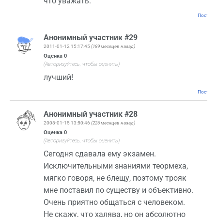
что уважать.
Постоян
Анонимный участник #29
2011-01-12 15:17:45
(189 месяцев назад)
Оценка
0
(Авторизуйтесь, чтобы оценить)
лучший!
Постоян
Анонимный участник #28
2008-01-15 13:50:46
(226 месяцев назад)
Оценка
0
(Авторизуйтесь, чтобы оценить)
Сегодня сдавала ему экзамен.
Исключительными знаниями теормеха,
мягко говоря, не блещу, поэтому трояк
мне поставил по существу и объективно.
Очень приятно общаться с человеком.
Не скажу, что халява, но он абсолютно