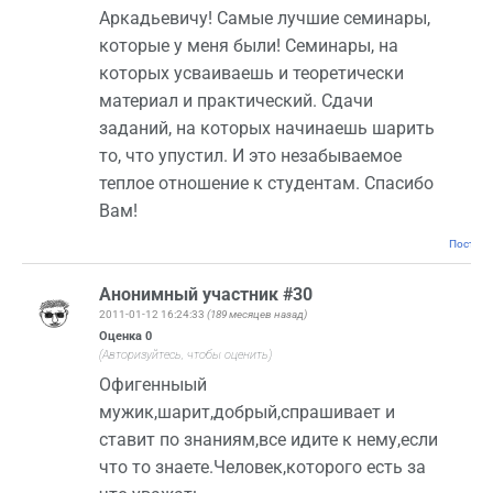
Аркадьевичу! Самые лучшие семинары,
которые у меня были! Семинары, на
которых усваиваешь и теоретически
материал и практический. Сдачи
заданий, на которых начинаешь шарить
то, что упустил. И это незабываемое
теплое отношение к студентам. Спасибо
Вам!
Постоян
Анонимный участник #30
2011-01-12 16:24:33
(189 месяцев назад)
Оценка
0
(Авторизуйтесь, чтобы оценить)
Офигенныый
мужик,шарит,добрый,спрашивает и
ставит по знаниям,все идите к нему,если
что то знаете.Человек,которого есть за