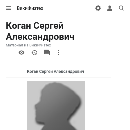
Открыть
Открыть
Откры
ВикиФизтех
меню
персональн
поиск
меню
Коган Сергей
Александрович
Материал из ВикиФизтех
More
actions
Коган Сергей Александрович