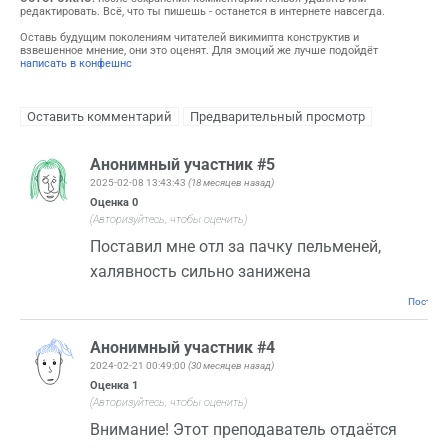
редактировать. Всё, что ты пишешь - останется в интернете навсегда.
Оставь будущим поколениям читателей викимипта конструктив и
взвешенное мнение, они это оценят. Для эмоций же лучше подойдёт
написать в конфешнс
Анонимный участник #5
2025-02-08 13:43:43
(18 месяцев назад)
Оценка
0
(Авторизуйтесь, чтобы оценить)
Поставил мне отл за пачку пельменей,
халявность сильно занижена
Постоян
Анонимный участник #4
2024-02-21 00:49:00
(30 месяцев назад)
Оценка
1
(Авторизуйтесь, чтобы оценить)
Внимание! Этот преподаватель отдаётся