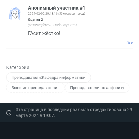
Анонимный участник #1
2024-02-02 20:48:16
(30 месяцев назад)
Оценка
2
(Авторизуйтесь, чтобы оценить)
ГАсит жёстко!
Постоян
Категории
Преподаватели:Кафедра информатики
Бывшие преподаватели:-
Преподаватели по алфавиту
Эта страница в последний раз была отредактирована 29
марта 2024 в 19:07.