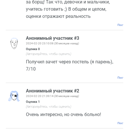
за борщ! Так что, девочки и мальчики,
учитесь готовить ;) В общем и целом,
оценки отражают реальность
Постоян
Анонимный участник #3
2024-02-20 23:10:08
(30 месяцев назад)
Оценка
0
(Авторизуйтесь, чтобы оценить)
Получил зачет через постель (я парень),
7/10
Постоян
Анонимный участник #2
2024-02-20 21:39:14
(30 месяцев назад)
Оценка
1
(Авторизуйтесь, чтобы оценить)
Очень интересно, но очень больно!
Постоян