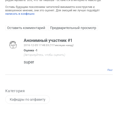
редактировать. Всё, что ты пишешь - останется в интернете навсегда.
Оставь будущим поколениям читателей викимипта конструктив и
взвешенное мнение, они это оценят. Для эмоций же лучше подойдёт
написать в конфешнс
Анонимный участник #1
2016-12-05 17:48:33
(117 месяцев назад)
Оценка
-1
(Авторизуйтесь, чтобы оценить)
super
Постоян
Категория
Кафедры по алфавиту