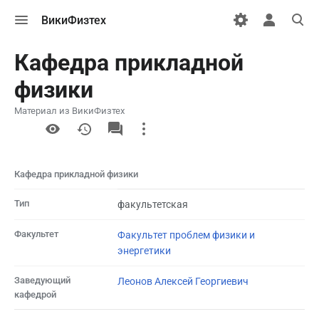
Открыть
Открыть
Откры
ВикиФизтех
меню
персональн
поиск
меню
Кафедра прикладной
физики
Материал из ВикиФизтех
More
actions
Кафедра прикладной физики
Тип
факультетская
Факультет
Факультет проблем физики и
энергетики
Заведующий
Леонов Алексей Георгиевич
кафедрой