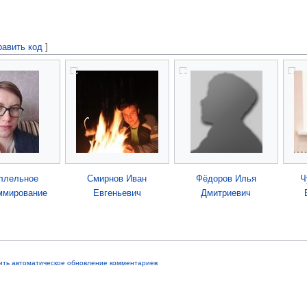
равить код
]
ллельное
Смирнов Иван
Фёдоров Илья
Ч
ммирование
Евгеньевич
Дмитриевич
ить автоматическое обновление комментариев