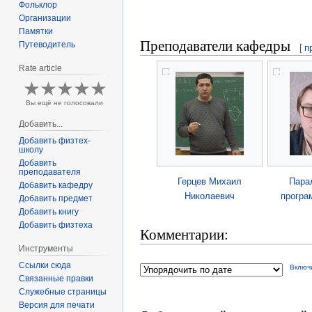
Фольклор
Организации
Памятки
Преподаватели кафедры
Путеводитель
[
п
Rate article
Вы ещё не голосовали
Добавить...
Добавить физтех-
школу
Добавить
преподавателя
Герцев Михаил
Пара
Добавить кафедру
Николаевич
програ
Добавить предмет
Добавить книгу
Добавить физтеха
Комментарии:
Инструменты
Ссылки сюда
Включ
Связанные правки
Служебные страницы
Версия для печати