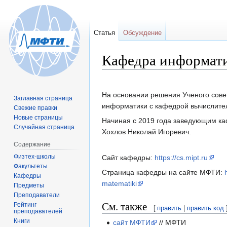
Статья
Обсуждение
Кафедра информати
Перейти
Перейти
к
к
На основании решения Ученого сове
Заглавная страница
навигации
поиску
информатики с кафедрой вычислите
Свежие правки
Новые страницы
Начиная с 2019 года заведующим ка
Случайная страница
Хохлов Николай Игоревич.
Содержание
Физтех-школы
Сайт кафедры:
https://cs.mipt.ru
Факультеты
Страница кафедры на сайте МФТИ:
Кафедры
matematiki
Предметы
Преподаватели
См. также
Рейтинг
[
править
|
править код
преподавателей
Книги
сайт МФТИ
// МФТИ