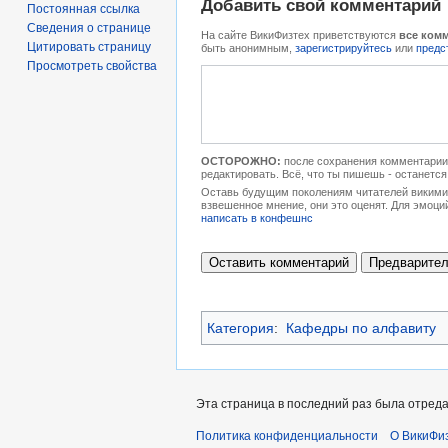
Добавить свой комментарий
Постоянная ссылка
Сведения о странице
На сайте ВикиФизтех приветствуются
все ком
Цитировать страницу
быть анонимным,
зарегистрируйтесь
или
предс
Просмотреть свойства
ОСТОРОЖНО:
после сохранения комментарии 
редактировать. Всё, что ты пишешь - останется
Оставь будущим поколениям читателей викимип
взвешенное мнение, они это оценят. Для эмоци
написать в конфешнс
Категория
:
Кафедры по алфавиту
Эта страница в последний раз была отреда
Политика конфиденциальности
О ВикиФи