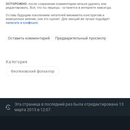
ОСТОРОЖНО:
после сохранения комментарии нельзя удалять или
редактировать. Всё, что ты пишешь - останется в интернете навсегда.
Оставь будущим поколениям читателей викимипта конструктив и
взвешенное мнение, они это оценят. Для эмоций же лучше подойдёт
написать в конфешнс
Категория
Физтеховский фольклор
Эта страница в последний раз была отредактирована 13
марта 2013 в 12:07.