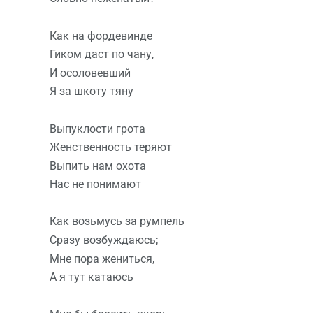
Как на фордевинде
Гиком даст по чану,
И осоловевший
Я за шкоту тяну
Выпуклости грота
Женственность теряют
Выпить нам охота
Нас не понимают
Как возьмусь за румпель
Сразу возбуждаюсь;
Мне пора жениться,
А я тут катаюсь