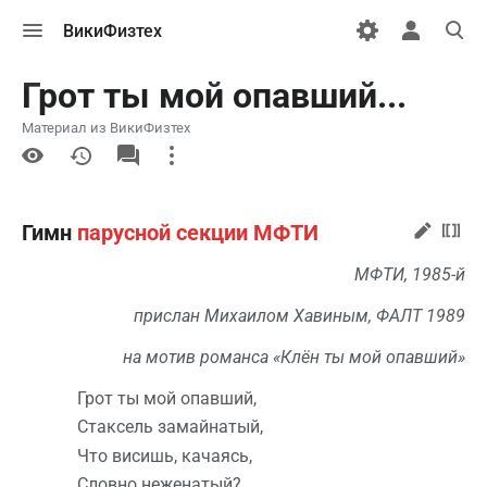
Открыть
Открыть
Откры
ВикиФизтех
меню
персональн
поиск
меню
Грот ты мой опавший...
Материал из ВикиФизтех
More
actions
Гимн
парусной секции МФТИ
МФТИ, 1985-й
прислан Михаилом Хавиным, ФАЛТ 1989
на мотив романса «Клён ты мой опавший»
Грот ты мой опавший,
Стаксель замайнатый,
Что висишь, качаясь,
Словно неженатый?