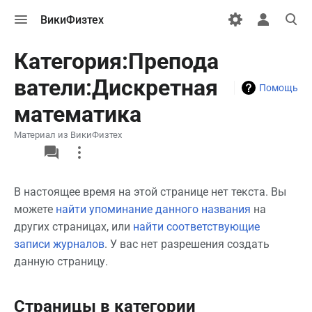
Открыть
Открыть
Откры
ВикиФизтех
меню
персональн
поиск
меню
Категория:Препода
ватели:Дискретная
Помощь
математика
Материал из ВикиФизтех
More
actions
В настоящее время на этой странице нет текста. Вы
можете
найти упоминание данного названия
на
других страницах, или
найти соответствующие
записи журналов
.
У вас нет разрешения создать
данную страницу.
Страницы в категории