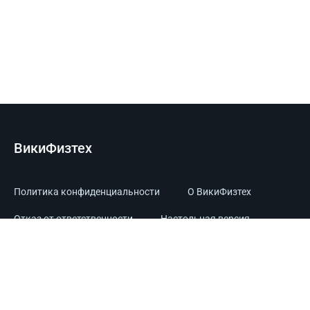
ВикиФизтех
Политика конфиденциальности
О ВикиФизтех
Отказ от ответственности
Настольная версия
Powered by MIPT.Tech