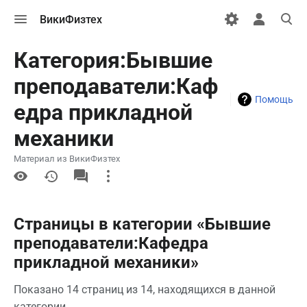
Открыть
Открыть
Откры
ВикиФизтех
меню
персональн
поиск
меню
Категория:Бывшие
преподаватели:Каф
Помощь
едра прикладной
механики
Материал из ВикиФизтех
More
actions
Страницы в категории «Бывшие
преподаватели:Кафедра
прикладной механики»
Показано 14 страниц из 14, находящихся в данной
категории.