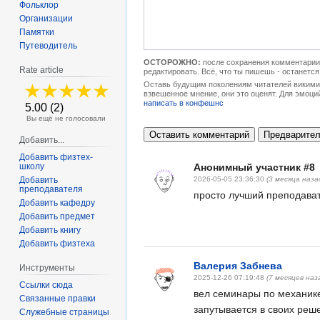
Фольклор
Организации
Памятки
Путеводитель
ОСТОРОЖНО:
после сохранения комментарии 
Rate article
редактировать. Всё, что ты пишешь - останется
Оставь будущим поколениям читателей викимип
взвешенное мнение, они это оценят. Для эмоци
написать в конфешнс
5.00 (2)
Вы ещё не голосовали
Добавить...
Добавить физтех-
Анонимный участник #8
школу
2026-05-05 23:36:30
(3 месяца наза
Добавить
преподавателя
просто лучший преподават
Добавить кафедру
Добавить предмет
Добавить книгу
Добавить физтеха
Валерия Забнева
Инструменты
2025-12-26 07:19:48
(7 месяцев наз
Ссылки сюда
вел семинары по механике
Связанные правки
запутывается в своих реше
Служебные страницы