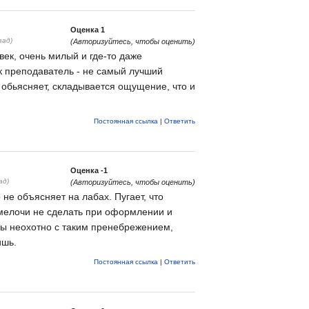
Оценка
1
зад)
(Авторизуйтесь, чтобы оценить)
ек, очень милый и где-то даже
к преподаватель - не самый лучший
 обьясняет, складывается ощущение, что и
Постоянная ссылка
|
Ответить
Оценка
-1
ад)
(Авторизуйтесь, чтобы оценить)
не объясняет на лабах. Пугает, что
 мелочи не сделать при оформлении и
сы неохотно с таким пренебрежением,
ишь.
Постоянная ссылка
|
Ответить