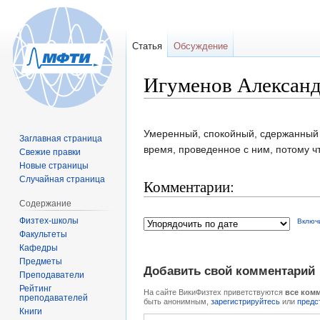
Статья
Обсуждение
Игуменов Алексан
Перейти
Перейти
Умеренный, спокойный, сдержанный м
Заглавная страница
к
к
время, проведенное с ним, потому чт
Свежие правки
навигации
поиску
Новые страницы
Случайная страница
Комментарии:
Содержание
Физтех-школы
Включ
Факультеты
Кафедры
Предметы
Добавить свой комментарий
Преподаватели
Рейтинг
На сайте ВикиФизтех приветствуются
все ком
преподавателей
быть анонимным,
зарегистрируйтесь
или
предс
Книги