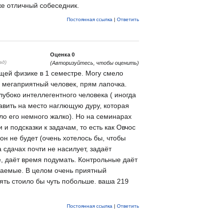
е отличный собеседник.
Постоянная ссылка
|
Ответить
Оценка
0
ад)
(Авторизуйтесь, чтобы оценить)
щей физике в 1 семестре. Могу смело
о мегаприятный человек, прям лапочка.
лубоко интеллегентного человека ( иногда
тавить на место наглющую дуру, которая
ло его немного жалко). Но на семинарах
 и подсказки к задачам, то есть как Овчос
 он не будет (очень хотелось бы, чтобы
 сдачах почти не насилует, задаёт
, даёт время подумать. Контрольные даёт
шаемые. В целом очень приятный
ять стоило бы чуть побольше. ваша 219
Постоянная ссылка
|
Ответить