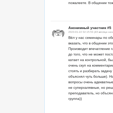
пожалеете. В общении тож
Анонимный участник #5
2023-01-22 02:15:53
(43 месяца наз
Вёл у нас семинары по об
вказать, что в общении эт
Производит впечатление г
до того, что не может пос
катает на контрольной, бы
очень скуп на комментарии
стоять и разбирать задачу
объяснял чуть больше). На
вопросы очень адекватные
не суперхалявные, но ре
преподаватель, но объсян
группа))