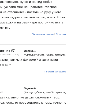
ак повезло), ну он и на вид тюбик
минус вайб мне не нравится, главное
 не стесняйтесь постоянно руку у него
е как задрот с первой парты, а то с +0 на
ь домашки и на семинаре постоянно якать
олучить
Постоянная ссылка
|
Ответить
стник #7
Оценка
1
(7 месяцев назад)
(Авторизуйтесь, чтобы оценить)
жите, как вы с бипками? и как с ними
в А.Ю.?
Постоянная ссылка
Оценка
0
ад)
(Авторизуйтесь, чтобы оценить)
ет халявно, не душит сложными теор.
ожность, то переводитесь к нему, точно не