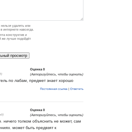
нельзя удалять или
 в интернете навсегда.
та конструктив и
й же лучше подойдёт
Оценка
0
д)
(Авторизуйтесь, чтобы оценить)
ель по лабам, предмет знает хорошо
Постоянная ссылка
|
Ответить
Оценка
0
ад)
(Авторизуйтесь, чтобы оценить)
. ничего толком объяснить не может, сам
ниях. может быть предвзят к