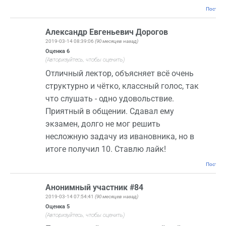
Постоян
Александр Евгеньевич Дорогов
2019-03-14 08:39:06
(90 месяцев назад)
Оценка
6
(Авторизуйтесь, чтобы оценить)
Отличный лектор, объясняет всё очень
структурно и чётко, классный голос, так
что слушать - одно удовольствие.
Приятный в общении. Сдавал ему
экзамен, долго не мог решить
несложную задачу из ивановника, но в
итоге получил 10. Ставлю лайк!
Постоян
Анонимный участник #84
2019-03-14 07:54:41
(90 месяцев назад)
Оценка
5
(Авторизуйтесь, чтобы оценить)