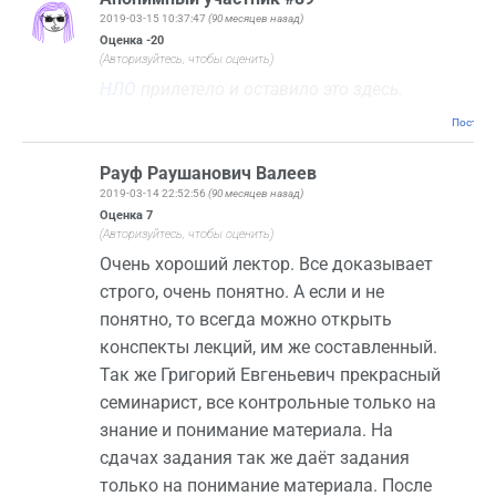
2019-03-15 10:37:47
(90 месяцев назад)
Оценка
-20
(Авторизуйтесь, чтобы оценить)
НЛО
прилетело и оставило это здесь.
Постоян
Рауф Раушанович Валеев
2019-03-14 22:52:56
(90 месяцев назад)
Оценка
7
(Авторизуйтесь, чтобы оценить)
Очень хороший лектор. Все доказывает
строго, очень понятно. А если и не
понятно, то всегда можно открыть
конспекты лекций, им же составленный.
Так же Григорий Евгеньевич прекрасный
семинарист, все контрольные только на
знание и понимание материала. На
сдачах задания так же даёт задания
только на понимание материала. После