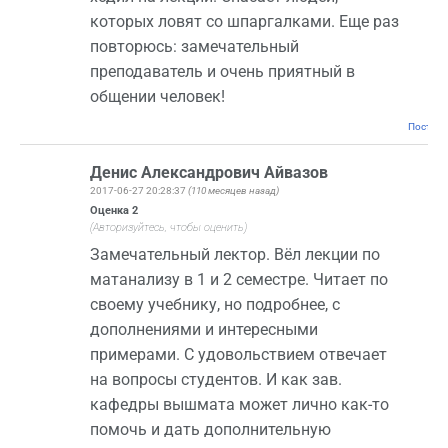
которых ловят со шпаргалками. Еще раз
повторюсь: замечательный
преподаватель и очень приятный в
общении человек!
Постоян
Денис Александрович Айвазов
2017-06-27 20:28:37
(110 месяцев назад)
Оценка
2
(Авторизуйтесь, чтобы оценить)
Замечательный лектор. Вёл лекции по
матанализу в 1 и 2 семестре. Читает по
своему учебнику, но подробнее, с
дополнениями и интересными
примерами. С удовольствием отвечает
на вопросы студентов. И как зав.
кафедры вышмата может лично как-то
помочь и дать дополнительную