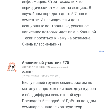
информацию. Стоит сказать, что
периодически отмечает на лекциях. В
случайном порядке где-то 5-7 раз в
семестре. И периодически даёт
лекционные контрольные, успешное
написание которых идет вам в большой
+ если проситься к нему на экзамене.
Очень классненький)
Постоян
Анонимный участник #75
2017-06-17 15:00:02
(111 месяцев назад)
Оценка
1
(Авторизуйтесь, чтобы оценить)
Был у нашей группы семинаристом по
матану на протяжении всех двух курсов
и вёл диффуры весь второй курс.
Преподаёт бесподобно! Даёт на каждом
семинаре в начале краткую теор.