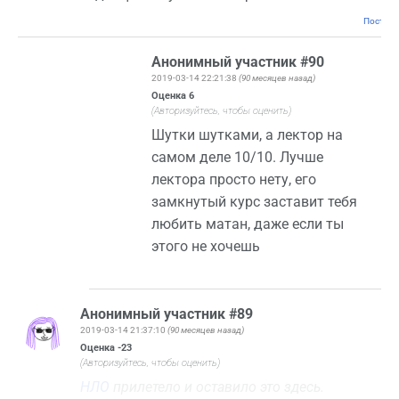
Постоян
Анонимный участник #90
2019-03-14 22:21:38
(90 месяцев назад)
Оценка
6
(Авторизуйтесь, чтобы оценить)
Шутки шутками, а лектор на
самом деле 10/10. Лучше
лектора просто нету, его
замкнутый курс заставит тебя
любить матан, даже если ты
этого не хочешь
Анонимный участник #89
2019-03-14 21:37:10
(90 месяцев назад)
Оценка
-23
(Авторизуйтесь, чтобы оценить)
НЛО
прилетело и оставило это здесь.