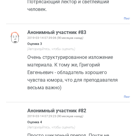
Потрясающий лектор и светлейший
человек.
Постоян
Анонимный участник #83
2019-03-14 07:39:06
(90 месяцев назад)
Оценка
3
(Авторизуйтесь, чтобы оценить)
Очень структурированное изложение
материала. К тому же, Григорий
Евгеньевич - обладатель хорошего
чувства юмора, что для преподавателя
весьма важно)
Постоян
Анонимный участник #82
2019-03-14 07:29:23
(90 месяцев назад)
Оценка
4
(Авторизуйтесь, чтобы оценить)
Просто шикарный препод. Почти не