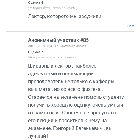
Оценка
4
(Авторизуйтесь, чтобы оценить)
Лектор, которого мы засужили
Постоян
Анонимный участник #85
2019-03-14 08:39:12
(90 месяцев назад)
Оценка
7
(Авторизуйтесь, чтобы оценить)
Шикарный лектор , наиболее
адекватный и понимающий
преподаватель не только с кафедры
вышмата , но со всего физтеха .
Старается на экзамене помочь студенту
получить хорошую оценку, очень умный
и грамотный . Советую не пропускать
его лекции и проситься к нему на
экзамене. Григорий Евгеньевич , вы
лучший !