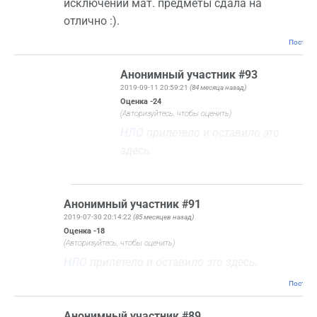
исключений мат. предметы сдала на
отлично :).
Постоян
Анонимный участник #93
2019-09-11 20:59:21
(84 месяца назад)
Оценка
-24
(Авторизуйтесь, чтобы оценить)
НЛО
прилетело и оставило это
здесь.
Анонимный участник #91
2019-07-30 20:14:22
(85 месяцев назад)
Оценка
-18
(Авторизуйтесь, чтобы оценить)
НЛО
прилетело и оставило это здесь.
Постоян
Анонимный участник #89