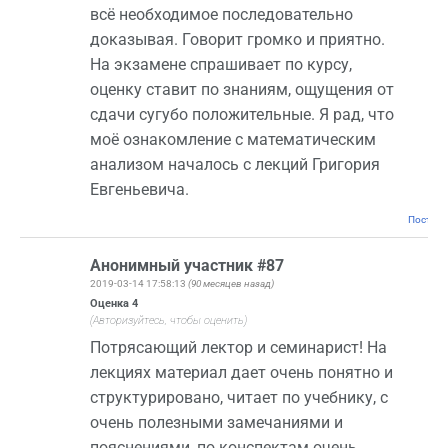
всё необходимое последовательно
доказывая. Говорит громко и приятно.
На экзамене спрашивает по курсу,
оценку ставит по знаниям, ощущения от
сдачи сугубо положительные. Я рад, что
моё ознакомление с математическим
анализом началось с лекций Григория
Евгеньевича.
Постоян
Анонимный участник #87
2019-03-14 17:58:13
(90 месяцев назад)
Оценка
4
(Авторизуйтесь, чтобы оценить)
Потрясающий лектор и семинарист! На
лекциях материал дает очень понятно и
структурировано, читает по учебнику, с
очень полезными замечаниями и
пояснениями, по конспектам очень