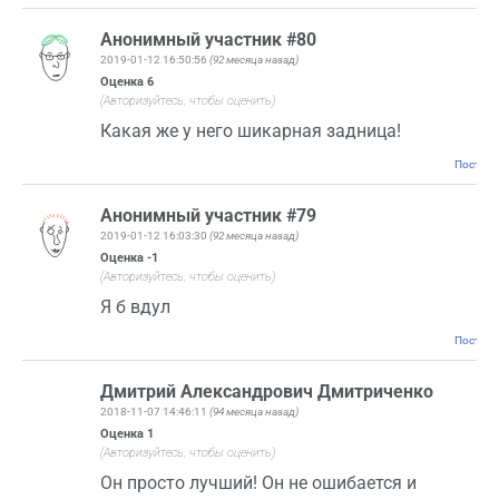
Анонимный участник #80
2019-01-12 16:50:56
(92 месяца назад)
Оценка
6
(Авторизуйтесь, чтобы оценить)
Какая же у него шикарная задница!
Постоян
Анонимный участник #79
2019-01-12 16:03:30
(92 месяца назад)
Оценка
-1
(Авторизуйтесь, чтобы оценить)
Я б вдул
Постоян
Дмитрий Александрович Дмитриченко
2018-11-07 14:46:11
(94 месяца назад)
Оценка
1
(Авторизуйтесь, чтобы оценить)
Он просто лучший! Он не ошибается и