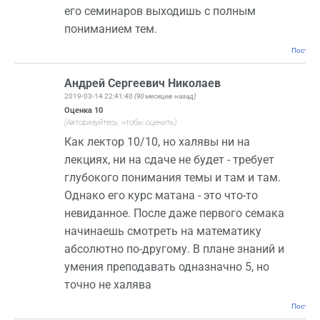
его семинаров выходишь с полным
пониманием тем.
Постоян
Андрей Сергеевич Николаев
2019-03-14 22:41:40
(90 месяцев назад)
Оценка
10
(Авторизуйтесь, чтобы оценить)
Как лектор 10/10, но халявы ни на
лекциях, ни на сдаче не будет - требует
глубокого понимания темы и там и там.
Однако его курс матана - это что-то
невиданное. После даже первого семака
начинаешь смотреть на математику
абсолютно по-другому. В плане знаний и
умения преподавать одназначно 5, но
точно не халява
Постоян