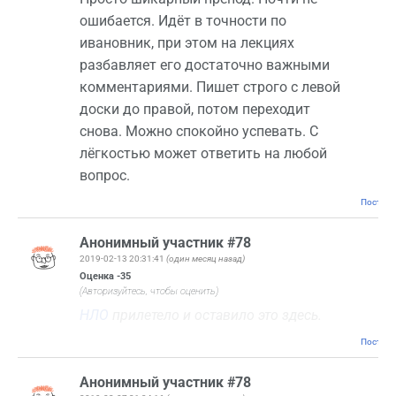
ошибается. Идёт в точности по
ивановник, при этом на лекциях
разбавляет его достаточно важными
комментариями. Пишет строго с левой
доски до правой, потом переходит
снова. Можно спокойно успевать. С
лёгкостью может ответить на любой
вопрос.
Постоян
Анонимный участник #78
2019-02-13 20:31:41
(один месяц назад)
Оценка
-35
(Авторизуйтесь, чтобы оценить)
НЛО
прилетело и оставило это здесь.
Постоян
Анонимный участник #78