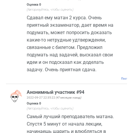
Оценка
0
(Авторизуйтесь, чтобы оценить)
Сдавал ему матан 2 курса. Очень
приятный экзаменатор, дает время на
подумать, может попросить доказать
какие-то нетрудные удтвержденяи,
связанные с билетом. Предложил
подумать над задачей, высказал свои
идеи и он подсказал как доделать
задачу. Очень приятная сдача.
Постоян
Анонимный участник #94
2022-09-27 22:35:22
(47 месяцев назад)
Оценка
0
(Авторизуйтесь, чтобы оценить)
Самый лучший преподаватель матана.
Спустя 5 минут от начала лекции,
начинаешь шарить и влюбляться в