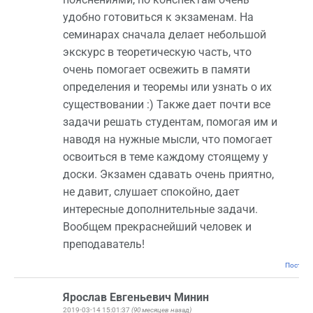
удобно готовиться к экзаменам. На
семинарах сначала делает небольшой
экскурс в теоретическую часть, что
очень помогает освежить в памяти
определения и теоремы или узнать о их
существовании :) Также дает почти все
задачи решать студентам, помогая им и
наводя на нужные мысли, что помогает
освоиться в теме каждому стоящему у
доски. Экзамен сдавать очень приятно,
не давит, слушает спокойно, дает
интересные дополнительные задачи.
Вообщем прекраснейший человек и
преподаватель!
Постоян
Ярослав Евгеньевич Минин
2019-03-14 15:01:37
(90 месяцев назад)