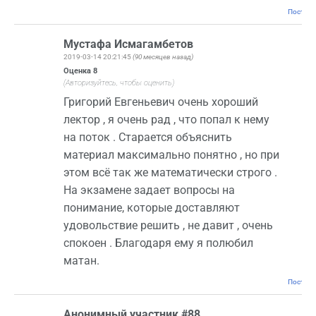
Постоян
Мустафа Исмагамбетов
2019-03-14 20:21:45
(90 месяцев назад)
Оценка
8
(Авторизуйтесь, чтобы оценить)
Григорий Евгеньевич очень хороший
лектор , я очень рад , что попал к нему
на поток . Старается объяснить
материал максимально понятно , но при
этом всё так же математически строго .
На экзамене задает вопросы на
понимание, которые доставляют
удовольствие решить , не давит , очень
спокоен . Благодаря ему я полюбил
матан.
Постоян
Анонимный участник #88