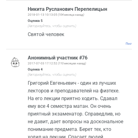
Никита Русланович Перепелицын
2018-01-13 10:13:05
(104 месяца назад)
Оценка
5
(Авторизуйтесь, чтобы оценить)
Святой человек
Постоян
Анонимный участник #76
2017-07-03 17:12:52
(110 месяцев назад)
Оценка
4
(Авторизуйтесь, чтобы оценить)
Григорий Евгеньевич - один из лучших
лекторов и преподавателей на физтехе.
На его лекции приятно ходить. Сдавал
ему все 4 семестра матан. Он очень
приятный экзаменатор. Справедлив, но
не давит, дает вопросы на доскональное
понимание предмета. Берет тех, кто
ходил на лекции. Спасает людей,