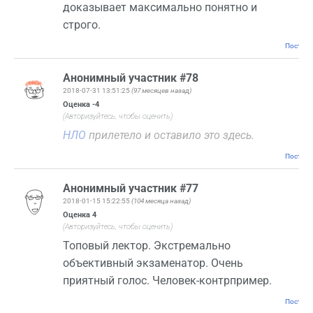
доказывает максимально понятно и
строго.
Постоян
Анонимный участник #78
2018-07-31 13:51:25
(97 месяцев назад)
Оценка
-4
(Авторизуйтесь, чтобы оценить)
НЛО
прилетело и оставило это здесь.
Постоян
Анонимный участник #77
2018-01-15 15:22:55
(104 месяца назад)
Оценка
4
(Авторизуйтесь, чтобы оценить)
Топовый лектор. Экстремально
объективный экзаменатор. Очень
приятный голос. Человек-контрпример.
Постоян