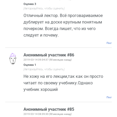
Оценка
3
(Авторизуйтесь, чтобы оценить)
Отличный лектор. Всё проговариваемое
дублирует на доске крупным понятным
почерком. Всегда пишет, что из чего
следует и почему.
Постоян
Анонимный участник #86
2019-03-14 09:34:37
(90 месяцев назад)
Оценка
1
(Авторизуйтесь, чтобы оценить)
Не хожу на его лекции,так как он просто
читает по своему учебнику.Однако
учебник хороший
Постоян
Анонимный участник #85
2019-03-14 08:39:30
(90 месяцев назад)