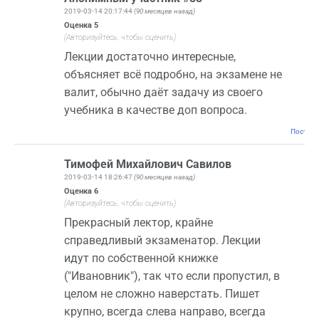
2019-03-14 20:17:44
(90 месяцев назад)
Оценка
5
(Авторизуйтесь, чтобы оценить)
Лекции достаточно интересные,
объясняет всё подробно, на экзамене не
валит, обычно даёт задачу из своего
учебника в качестве доп вопроса.
Постоян
Тимофей Михайлович Савилов
2019-03-14 18:26:47
(90 месяцев назад)
Оценка
6
(Авторизуйтесь, чтобы оценить)
Прекрасный лектор, крайне
справедливый экзаменатор. Лекции
идут по собственной книжке
("Ивановник"), так что если пропустил, в
целом не сложно наверстать. Пишет
крупно, всегда слева направо, всегда