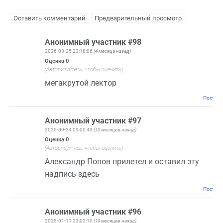
Анонимный участник #98
2026-03-25 23:18:06
(4 месяца назад)
Оценка
0
(Авторизуйтесь, чтобы оценить)
мегакрутой лектор
Постоян
Анонимный участник #97
2025-09-24 09:00:43
(10 месяцев назад)
Оценка
0
(Авторизуйтесь, чтобы оценить)
Александр Попов прилетел и оставил эту
надпись здесь
Постоян
Анонимный участник #96
2025-01-11 23:02:10
(19 месяцев назад)