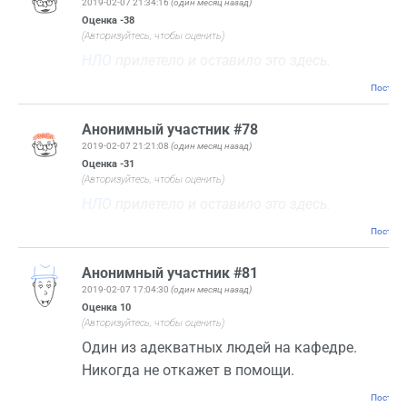
2019-02-07 21:34:16
(один месяц назад)
Оценка
-38
(Авторизуйтесь, чтобы оценить)
НЛО
прилетело и оставило это здесь.
Постоян
Анонимный участник #78
2019-02-07 21:21:08
(один месяц назад)
Оценка
-31
(Авторизуйтесь, чтобы оценить)
НЛО
прилетело и оставило это здесь.
Постоян
Анонимный участник #81
2019-02-07 17:04:30
(один месяц назад)
Оценка
10
(Авторизуйтесь, чтобы оценить)
Один из адекватных людей на кафедре.
Никогда не откажет в помощи.
Постоян