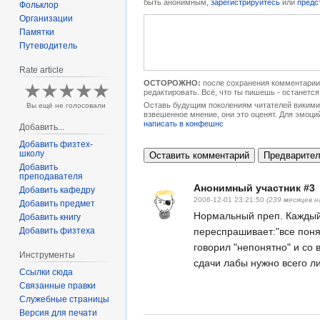
быть анонимным,
зарегистрируйтесь
или
предс
Фольклор
Организации
Памятки
Путеводитель
Rate article
ОСТОРОЖНО:
после сохранения комментарии 
редактировать. Всё, что ты пишешь - останется
Оставь будущим поколениям читателей викимип
Вы ещё не голосовали
взвешенное мнение, они это оценят. Для эмоци
написать в конфешнс
Добавить...
Добавить физтех-
школу
Добавить
преподавателя
Анонимный участник #3
Добавить кафедру
2006-12-01 23:21:50
(239 месяцев н
Добавить предмет
Нормальный преп. Каждый
Добавить книгу
переспрашивает:"все понят
Добавить физтеха
говорил "непонятно" и со
Инструменты
сдачи лабы нужно всего л
Ссылки сюда
Связанные правки
Служебные страницы
Версия для печати