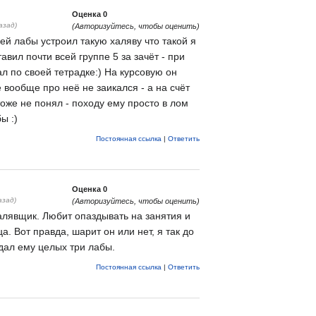
Оценка
0
азад)
(Авторизуйтесь, чтобы оценить)
ей лабы устроил такую халяву что такой я
тавил почти всей группе 5 за зачёт - при
ал по своей тетрадке:) На курсовую он
 вообще про неё не заикался - а на счёт
 тоже не понял - походу ему просто в лом
ы :)
Постоянная ссылка
|
Ответить
Оценка
0
азад)
(Авторизуйтесь, чтобы оценить)
лявщик. Любит опаздывать на занятия и
а. Вот правда, шарит он или нет, я так до
сдал ему целых три лабы.
Постоянная ссылка
|
Ответить