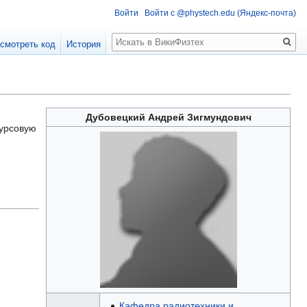
Войти
Войти с @phystech.edu (Яндекс-почта)
Поиск
смотреть код
История
Дубовецкий Андрей Зигмундович
курсовую
Кафедра радиотехники и