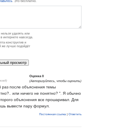
тавьтесь
. Это бесплатно.
нельзя удалять или
 в интернете навсегда.
та конструктив и
й же лучше подойдёт
Оценка
0
азад)
(Авторизуйтесь, чтобы оценить)
 раз после объяснения темы
но?.. или ничего не понятно? ". Я обычно
 второго объяснения все прошаривал. Для
ишь вывести пару формул.
Постоянная ссылка
|
Ответить