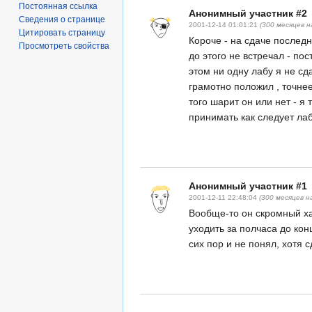
Постоянная ссылка
Анонимный участник #2
Сведения о странице
2001-12-14 01:01:21
(300 месяцев н
Цитировать страницу
Короче - на сдаче последн
Просмотреть свойства
до этого не встречал - пос
этом ни одну лабу я не сд
грамотно положил , точнее
того шарит он или нет - я
принимать как следует лаб
Анонимный участник #1
2001-12-11 22:48:04
(300 месяцев н
Вообще-то он скромный ха
уходить за полчаса до конц
сих пор и не понял, хотя 