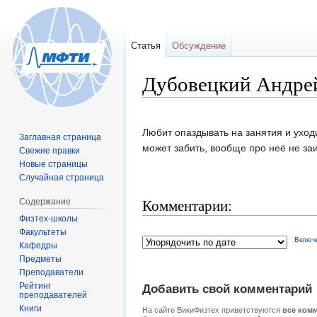
Статья
Обсуждение
Дубовецкий Андре
Перейти
Перейти
Любит опаздывать на занятия и уходи
Заглавная страница
к
к
может забить, вообще про неё не заи
Свежие правки
навигации
поиску
Новые страницы
Случайная страница
Комментарии:
Содержание
Физтех-школы
Факультеты
Включ
Кафедры
Предметы
Преподаватели
Рейтинг
Добавить свой комментарий
преподавателей
Книги
На сайте ВикиФизтех приветствуются
все ком