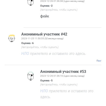
2023-12-26 01:36:38
(один месяц назад)
Оценка
-2
(Авторизуйтесь, чтобы оценить)
фейк
Анонимный участник #42
2023-11-25 11:50:55
(32 месяца назад)
Оценка
-6
(Авторизуйтесь, чтобы оценить)
НЛО
прилетело и оставило это здесь.
Постоян
Анонимный участник #53
2023-12-26 01:36:16
(один месяц назад)
Оценка
-5
(Авторизуйтесь, чтобы оценить)
НЛО
прилетело и оставило это
здесь.