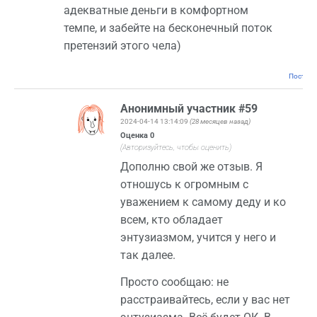
адекватные деньги в комфортном
темпе, и забейте на бесконечный поток
претензий этого чела)
Постоян
Анонимный участник #59
2024-04-14 13:14:09
(28 месяцев назад)
Оценка
0
(Авторизуйтесь, чтобы оценить)
Дополню свой же отзыв. Я
отношусь к огромным с
уважением к самому деду и ко
всем, кто обладает
энтузиазмом, учится у него и
так далее.
Просто сообщаю: не
расстраивайтесь, если у вас нет