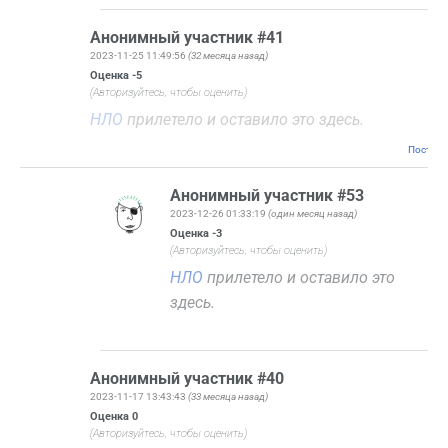
Анонимный участник #41
2023-11-25 11:49:56
(32 месяца назад)
Оценка
-5
(Авторизуйтесь, чтобы оценить)
НЛО
прилетело и оставило это здесь.
Постоян
Анонимный участник #53
2023-12-26 01:33:19
(один месяц назад)
Оценка
-3
(Авторизуйтесь, чтобы оценить)
НЛО
прилетело и оставило это
здесь.
Анонимный участник #40
2023-11-17 13:43:43
(33 месяца назад)
Оценка
0
(Авторизуйтесь, чтобы оценить)