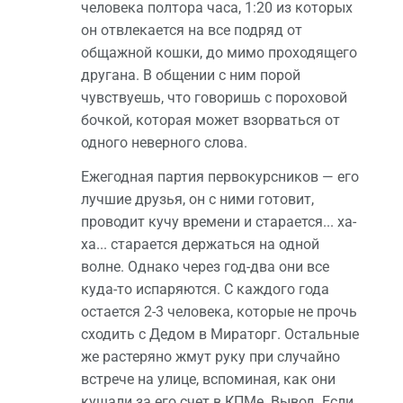
человека полтора часа, 1:20 из которых
он отвлекается на все подряд от
общажной кошки, до мимо проходящего
другана. В общении с ним порой
чувствуешь, что говоришь с пороховой
бочкой, которая может взорваться от
одного неверного слова.
Ежегодная партия первокурсников — его
лучшие друзья, он с ними готовит,
проводит кучу времени и старается... ха-
ха... старается держаться на одной
волне. Однако через год-два они все
куда-то испаряются. С каждого года
остается 2-3 человека, которые не прочь
сходить с Дедом в Мираторг. Остальные
же растеряно жмут руку при случайно
встрече на улице, вспоминая, как они
кушали за его счет в КПМе. Вывод. Если