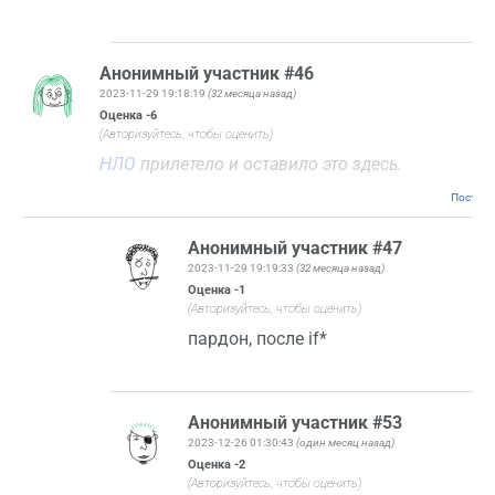
Анонимный участник #46
2023-11-29 19:18:19
(32 месяца назад)
Оценка
-6
(Авторизуйтесь, чтобы оценить)
НЛО
прилетело и оставило это здесь.
Постоян
Анонимный участник #47
2023-11-29 19:19:33
(32 месяца назад)
Оценка
-1
(Авторизуйтесь, чтобы оценить)
пардон, после if*
Анонимный участник #53
2023-12-26 01:30:43
(один месяц назад)
Оценка
-2
(Авторизуйтесь, чтобы оценить)