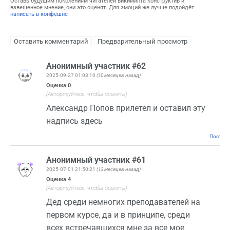
Оставь будущим поколениям читателей викимипта конструктив и
взвешенное мнение, они это оценят. Для эмоций же лучше подойдёт
написать в конфешнс
Анонимный участник #62
2025-09-27 01:03:10
(10 месяцев назад)
Оценка
0
(Авторизуйтесь, чтобы оценить)
Александр Попов прилетел и оставил эту
надпись здесь
Постоян
Анонимный участник #61
2025-07-01 21:50:21
(13 месяцев назад)
Оценка
4
(Авторизуйтесь, чтобы оценить)
Дед среди немногих преподавателей на
первом курсе, да и в принципе, среди
всех встречавшихся мне за все мое