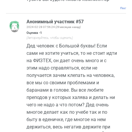
Постоян
Анонимный участник #57
2024-02-28 07:56:24
(29 месяцев назад)
Оценка
-1
(Авторизуйтесь, чтобы оценить)
Дед человек с Большой буквы! Если
сами не хотите учиться, то не стоит идти
на ФИЗТЕХ, он дает очень много и с
этим надо справляться, если не
получается зачем клепать на человека,
все мы со своими проблемами и
баранами в голове. Вы все любите
преподов у которых халява и делать ни
чего не надо а что потом? Дед очень
многое делает как по учебе так и по
быту в еденичке, где многое на нем
держиться, весь негатив держите при