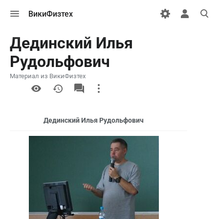
Открыть
Открыть
Откры
ВикиФизтех
меню
персональн
поиск
меню
Дединский Илья
Рудольфович
Материал из ВикиФизтех
More
actions
Дединский Илья Рудольфович