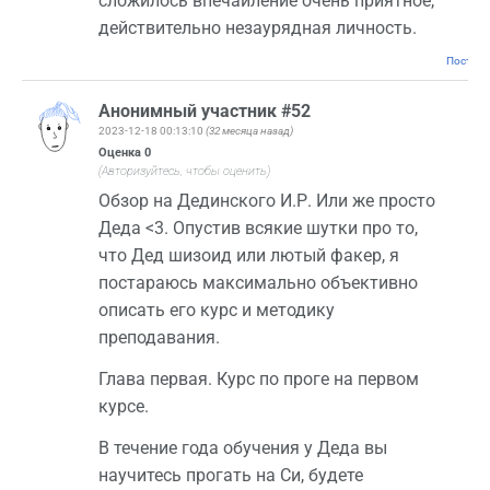
сложилось впечаиление очень приятное,
действительно незаурядная личность.
Постоян
Анонимный участник #52
2023-12-18 00:13:10
(32 месяца назад)
Оценка
0
(Авторизуйтесь, чтобы оценить)
Обзор на Дединского И.Р. Или же просто
Деда <3. Опустив всякие шутки про то,
что Дед шизоид или лютый факер, я
постараюсь максимально объективно
описать его курс и методику
преподавания.
Глава первая. Курс по проге на первом
курсе.
В течение года обучения у Деда вы
научитесь прогать на Си, будете