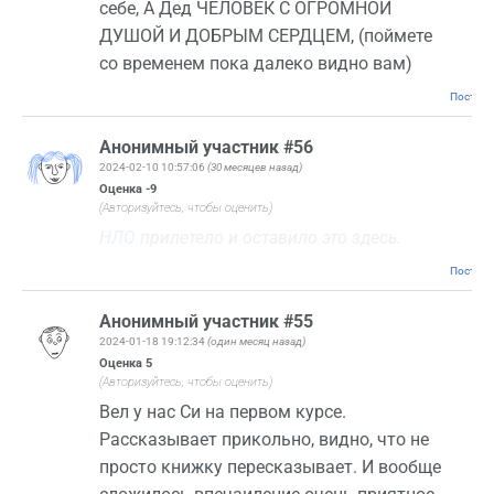
себе, А Дед ЧЕЛОВЕК С ОГРОМНОЙ
ДУШОЙ И ДОБРЫМ СЕРДЦЕМ, (поймете
со временем пока далеко видно вам)
Постоян
Анонимный участник #56
2024-02-10 10:57:06
(30 месяцев назад)
Оценка
-9
(Авторизуйтесь, чтобы оценить)
НЛО
прилетело и оставило это здесь.
Постоян
Анонимный участник #55
2024-01-18 19:12:34
(один месяц назад)
Оценка
5
(Авторизуйтесь, чтобы оценить)
Вел у нас Си на первом курсе.
Рассказывает прикольно, видно, что не
просто книжку пересказывает. И вообще