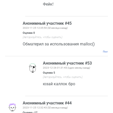
Фейк!
Анонимный участник #45
2023-11-25 12:35:50
(32 месяца назад)
Оценка
0
(Авторизуйтесь, чтобы оценить)
Обматерил за использования malloc()
Постоян
Анонимный участник #53
2023-12-26 01:31:43
(один месяц назад)
Оценка
5
(Авторизуйтесь, чтобы оценить)
юзай каллок бро
Анонимный участник #44
2023-11-25 12:32:43
(32 месяца назад)
Оценка
-17