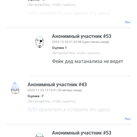
(Авторизуйтесь, чтобы оценить)
НЛО
прилетело и оставило это здесь.
Постоян
Анонимный участник #53
2023-12-26 01:32:48
(один месяц назад)
Оценка
1
(Авторизуйтесь, чтобы оценить)
Фейк дед матанализа не ведет
Анонимный участник #43
2023-11-25 12:10:31
(32 месяца назад)
Оценка
-7
(Авторизуйтесь, чтобы оценить)
НЛО
прилетело и оставило это здесь.
Постоян
Анонимный участник #53