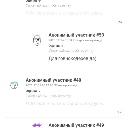
Оценка
-9
(Авторизуйтесь, чтобы оценить)
НЛО
прилетело и оставило это здесь.
Постоян
Анонимный участник #53
2023-12-26 01:30:21
(один месяц назад)
Оценка
-1
(Авторизуйтесь, чтобы оценить)
Для говнокодеров да)
Анонимный участник #48
2023-12-01 16:17:36
(32 месяца назад)
Оценка
-7
(Авторизуйтесь, чтобы оценить)
НЛО
прилетело и оставило это здесь.
Постоян
Анонимный участник #49