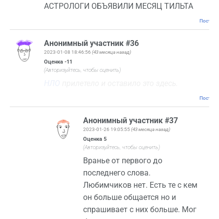
АСТРОЛОГИ ОБЪЯВИЛИ МЕСЯЦ ТИЛЬТА
Постоян
Анонимный участник #36
2023-01-08 18:46:56
(43 месяца назад)
Оценка
-11
(Авторизуйтесь, чтобы оценить)
НЛО
прилетело и оставило это здесь.
Постоян
Анонимный участник #37
2023-01-26 19:05:55
(43 месяца назад)
Оценка
5
(Авторизуйтесь, чтобы оценить)
Вранье от первого до
последнего слова.
Любимчиков нет. Есть те с кем
он больше общается но и
спрашивает с них больше. Мог