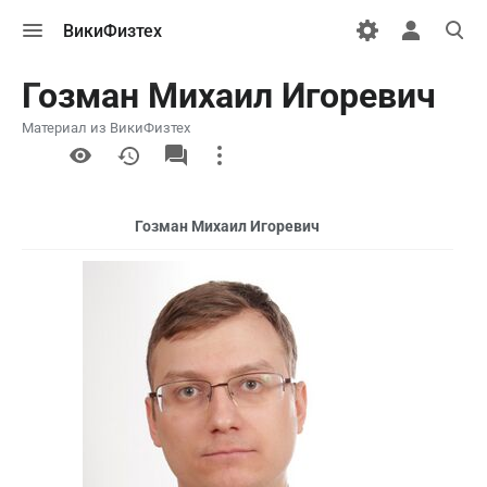
Открыть
Открыть
Откры
ВикиФизтех
меню
персональн
поиск
меню
Гозман Михаил Игоревич
Материал из ВикиФизтех
More
actions
Гозман Михаил Игоревич