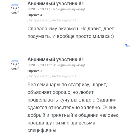
Анонимный участник #1
2020-09-23 11:19:57
(один месяц назад)
Оценка
4
(Авторизуйтесь, чтобы оценить)
Сдавала ему экзамен. Не давит, даёт
подумать. И вообще просто милаха :)
Постоян
Анонимный участник #1
2020-09-23 11:16:41
(один месяц назад)
Оценка
3
(Авторизуйтесь, чтобы оценить)
Вел семинары по статфизу, шарит,
объясняет хорошо, но любит
проделывать кучу выкладок. Задания
сдаются относительно халявно. Очень
добрый и приятный в общении человек,
правда шутки иногда весьма
специфичны