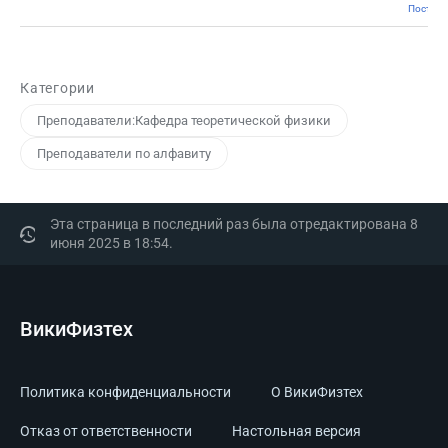
Постоян
Категории
Преподаватели:Кафедра теоретической физики
Преподаватели по алфавиту
Эта страница в последний раз была отредактирована 8
июня 2025 в 18:54.
ВикиФизтех
Политика конфиденциальности
О ВикиФизтех
Отказ от ответственности
Настольная версия