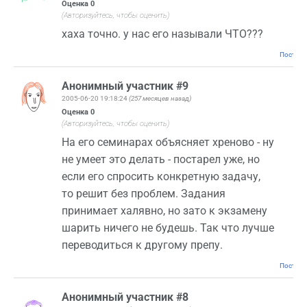
Оценка
0
(Авторизуйтесь, чтобы оценить)
хаха точно. у нас его называли ЧТО???
Постоян
Анонимный участник #9
2005-06-20 19:18:24
(257 месяцев назад)
Оценка
0
(Авторизуйтесь, чтобы оценить)
На его семинарах объясняет хреново - ну
не умеет это делать - постарел уже, но
если его спросить конкретную задачу,
то решит без проблем. Задания
принимает халявно, но зато к экзамену
шарить ничего не будешь. Так что лучше
переводиться к другому препу.
Постоян
Анонимный участник #8