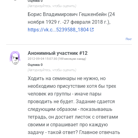
Оценка
0
(Авторизуйтесь, чтобы оценить)
Борис Владимирович Гешкенбейн (24
ноября 1929 г. -27 февраля 2018 г.),
https://vk.c...5239588_1804
Постоян
Анонимный участник #12
2012-09-04 15:07:30
(169 месяцев назад)
Оценка
0
(Авторизуйтесь, чтобы оценить)
Ходить на семинары не нужно, но
необходимо присутствие хотя бы трех
человек из группы - иначе пары
проводить не будет. Задание сдается
следующим образом - показываешь
тетрадь, он достает листок с ответами
своими и спрашивает про каждую
задачу - такой ответ? Главное отвечать