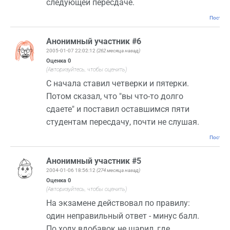
следующей пересдаче.
Постоян
Анонимный участник #6
2005-01-07 22:02:12
(262 месяца назад)
Оценка
0
(Авторизуйтесь, чтобы оценить)
С начала ставил четверки и пятерки.
Потом сказал, что "вы что-то долго
сдаете" и поставил оставшимся пяти
студентам пересдачу, почти не слушая.
Постоян
Анонимный участник #5
2004-01-06 18:56:12
(274 месяца назад)
Оценка
0
(Авторизуйтесь, чтобы оценить)
На экзамене действовал по правилу:
один неправильный ответ - минус балл.
По ходу вдобавок не шарил, где