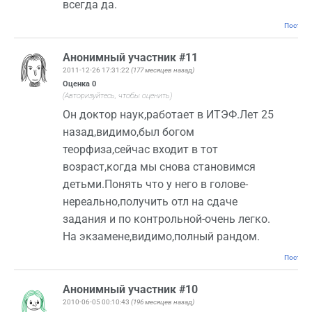
всегда да.
Постоян
Анонимный участник #11
2011-12-26 17:31:22
(177 месяцев назад)
Оценка
0
(Авторизуйтесь, чтобы оценить)
Он доктор наук,работает в ИТЭФ.Лет 25
назад,видимо,был богом
теорфиза,сейчас входит в тот
возраст,когда мы снова становимся
детьми.Понять что у него в голове-
нереально,получить отл на сдаче
задания и по контрольной-очень легко.
На экзамене,видимо,полный рандом.
Постоян
Анонимный участник #10
2010-06-05 00:10:43
(196 месяцев назад)