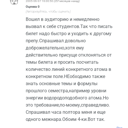
2005-06-07 16:00:50
(257 месяцев назад)
Оценка
0
(Авторизуйтесь, чтобы оценить)
Вошел в аудиторию и немедленно
вызвал к себе студентов.Так что писать
билет надо быстро и уходить к другому
препу.Спрашивал довольно
доброжелательно,хотя ему
действительно присуще отклоняться от
темы билета и просить посчитать
количество линий конкретного атома в
конкретном поле.НЕобходимо также
знать основные темы и формулы
прошлого семестра,например уровни
энергии водородоподобного атома.Но
это требование,по-моему,справедливо.
Спрашивал часа полтора меня и еще
одного межнара.Обоим 4-ки.Вот так.
Постоян