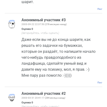
шарит.
Постоян
Анонимный участник #3
2003-09-22 22:37:50
(278 месяцев назад)
Оценка
0
(Авторизуйтесь, чтобы оценить)
Даже если вы не до конца шарите, как
решать его задачки на бумажках,
которые он раздаёт, то напишите начало
чего-нибудь правдоподобного из
ландафшица, сделайте умный вид и
давите ему на психику, мол, я прав. :-)
Мне пару раз помогло :-)))))
Постоян
Анонимный участник #2
2003-03-31 20:41:17
(284 месяца назад)
Оценка
0
(Авторизуйтесь, чтобы оценить)