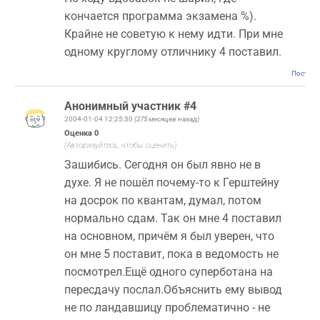
кончается программа экзамена %).
Крайне не советую к нему идти. При мне
одному круглому отличнику 4 поставил.
Постоян
Анонимный участник #4
2004-01-04 12:25:30
(275 месяцев назад)
Оценка
0
(Авторизуйтесь, чтобы оценить)
Зашибись. Сегодня он был явно не в
духе. Я не пошёл почему-то к Герштейну
на досрок по квантам, думал, потом
нормально сдам. Так он мне 4 поставил
на основном, причём я был уверен, что
он мне 5 поставит, пока в ведомость не
посмотрел.Ещё одного суперботана на
пересдачу послал.Объяснить ему вывод
не по ландавшицу проблематично - не