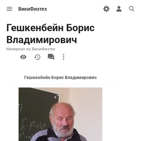
Открыть
Открыть
Откры
ВикиФизтех
меню
персональн
поиск
меню
Гешкенбейн Борис
Владимирович
Материал из ВикиФизтех
More
actions
Гешкенбейн Борис Владимирович