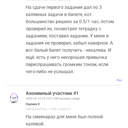
На сдаче первого задания дал по 3
халявных задачи в билете, кот.
большинство решило за 0.5/1 час, потом
проверил их, посмотрел тетрадку с
заданием, поставил задание. У меня и
задания не проверил, забыл наверное. А
вот белый билет получить - нехалява. И
ещё: есть у него нехорошая привычка
переспрашивать громким тоном, если
чего-либо не услышал.
Постоян
Анонимный участник #1
2003-02-10 23:16:37
(285 месяцев назад)
Оценка
0
(Авторизуйтесь, чтобы оценить)
На семенарах для меня был полной
халявой.