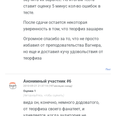
ставит оценку 5 минус кол-во ошибок в
тесте.
После сдачи остается некоторая
уверенность в том, что теорфиз зашарен
Огромное спасибо за то, что не просто
избавил от преподовательства Вагнера,
но еще и доставил кучу удовольствия от
теорфиза
Постоян
Анонимный участник #6
2010-05-21 21:37:10
(197 месяцев назад)
Оценка
1
(Авторизуйтесь, чтобы оценить)
вида он, конечно, немного додоватого,
от теорфиза своего фанатеет, и
удивляется, когда аудитория не