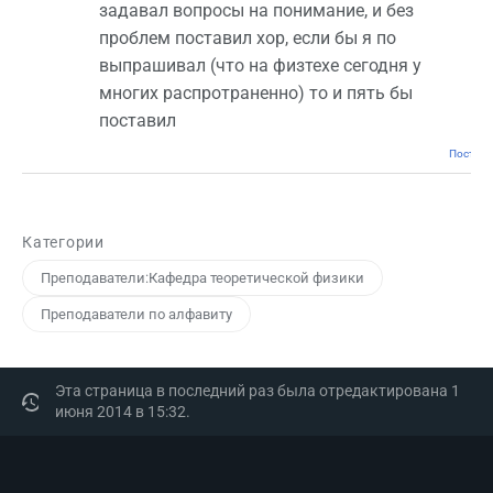
задавал вопросы на понимание, и без
проблем поставил хор, если бы я по
выпрашивал (что на физтехе сегодня у
многих распротраненно) то и пять бы
поставил
Постоян
Категории
Преподаватели:Кафедра теоретической физики
Преподаватели по алфавиту
Эта страница в последний раз была отредактирована 1
июня 2014 в 15:32.