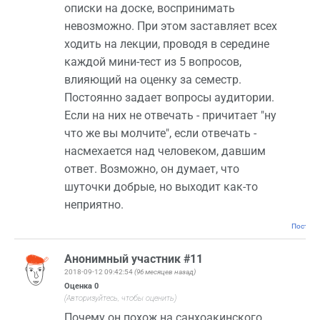
описки на доске, воспринимать
невозможно. При этом заставляет всех
ходить на лекции, проводя в середине
каждой мини-тест из 5 вопросов,
влияющий на оценку за семестр.
Постоянно задает вопросы аудитории.
Если на них не отвечать - причитает "ну
что же вы молчите", если отвечать -
насмехается над человеком, давшим
ответ. Возможно, он думает, что
шуточки добрые, но выходит как-то
неприятно.
Постоян
Анонимный участник #11
2018-09-12 09:42:54
(96 месяцев назад)
Оценка
0
(Авторизуйтесь, чтобы оценить)
Почему он похож на санхоакинского