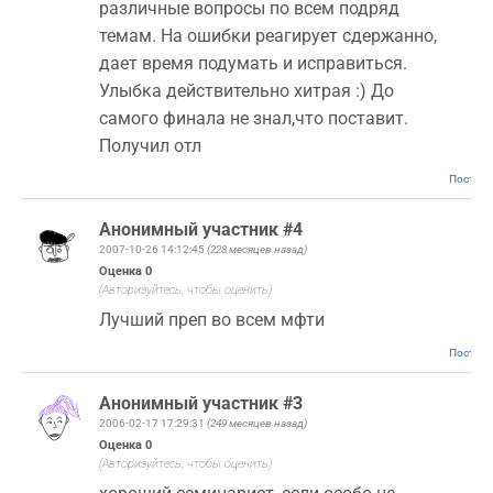
различные вопросы по всем подряд
темам. На ошибки реагирует сдержанно,
дает время подумать и исправиться.
Улыбка действительно хитрая :) До
самого финала не знал,что поставит.
Получил отл
Постоян
Анонимный участник #4
2007-10-26 14:12:45
(228 месяцев назад)
Оценка
0
(Авторизуйтесь, чтобы оценить)
Лучший преп во всем мфти
Постоян
Анонимный участник #3
2006-02-17 17:29:31
(249 месяцев назад)
Оценка
0
(Авторизуйтесь, чтобы оценить)