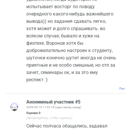
испытывает восторг по поводу
очередного какого-нибудь важнейшего
вывода)) но задания сдавать легко,
хотя может и долго спрашивать. во
всяком случае, бывало и хуже на
физтехе. Воронов хотя бы
доброжелательно настроен к студенту,
шуточки конечно шутит иногда не очень
приятные и не особо смешные, но отл за
зачет, семинары ок, и за это ему
респект :)
Постоян
Анонимный участник #5
2008-06-10 11:42:18
(один месяц назад)
Оценка
0
(Авторизуйтесь, чтобы оценить)
Сейчас полчаса обащались, задавал