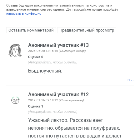
Оставь будущим поколениям читателей викимипта конструктив и
взвешенное мнение, они это оценят. Для эмоций же лучше подойдёт
написать в конфешнс
Анонимный участник #13
2025-06-20 13:15:10
(13 месяцев назад)
Оценка
0
(Авторизуйтесь, чтобы оценить)
Быдлоученый.
Постоян
Анонимный участник #12
2019-01-16 09:18:12
(92 месяца назад)
Оценка
1
(Авторизуйтесь, чтобы оценить)
Ужасный лектор. Рассказывает
непонятно, обрывается на полуфразах,
постоянно путается в выводах и делает