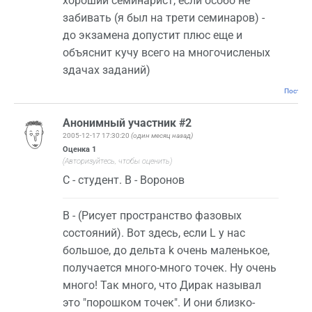
хороший семинарист, если особо не
забивать (я был на трети семинаров) -
до экзамена допустит плюс еще и
объяснит кучу всего на многочисленых
здачах заданий)
Постоян
Анонимный участник #2
2005-12-17 17:30:20
(один месяц назад)
Оценка
1
(Авторизуйтесь, чтобы оценить)
C - студент. В - Воронов
В - (Рисует пространство фазовых
состояний). Вот здесь, если L у нас
большое, до дельта k очень маленькое,
получается много-много точек. Ну очень
много! Так много, что Дирак называл
это "порошком точек". И они близко-