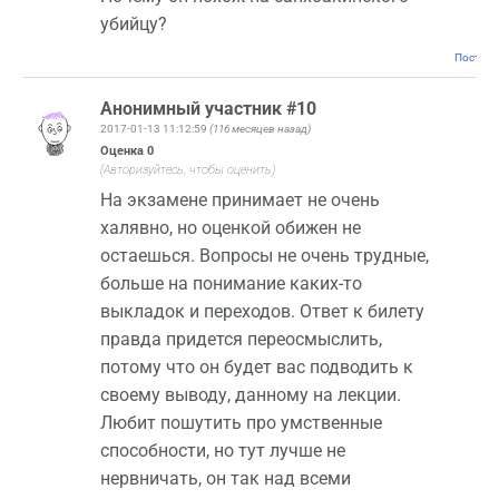
убийцу?
Постоян
Анонимный участник #10
2017-01-13 11:12:59
(116 месяцев назад)
Оценка
0
(Авторизуйтесь, чтобы оценить)
На экзамене принимает не очень
халявно, но оценкой обижен не
остаешься. Вопросы не очень трудные,
больше на понимание каких-то
выкладок и переходов. Ответ к билету
правда придется переосмыслить,
потому что он будет вас подводить к
своему выводу, данному на лекции.
Любит пошутить про умственные
способности, но тут лучше не
нервничать, он так над всеми