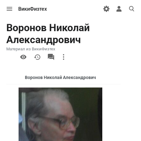
Открыть
Открыть
Откры
ВикиФизтех
меню
персональн
поиск
меню
Воронов Николай
Александрович
Материал из ВикиФизтех
More
actions
Воронов Николай Александрович