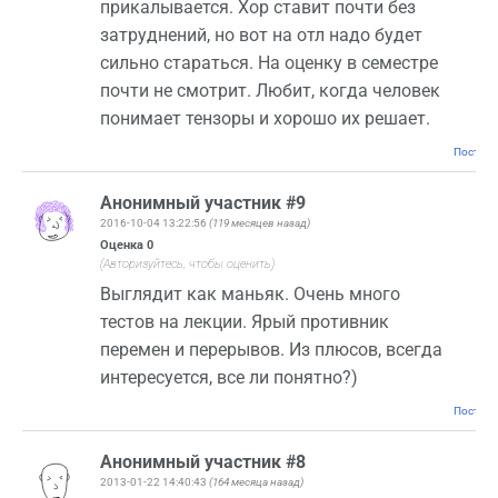
прикалывается. Хор ставит почти без
затруднений, но вот на отл надо будет
сильно стараться. На оценку в семестре
почти не смотрит. Любит, когда человек
понимает тензоры и хорошо их решает.
Постоян
Анонимный участник #9
2016-10-04 13:22:56
(119 месяцев назад)
Оценка
0
(Авторизуйтесь, чтобы оценить)
Выглядит как маньяк. Очень много
тестов на лекции. Ярый противник
перемен и перерывов. Из плюсов, всегда
интересуется, все ли понятно?)
Постоян
Анонимный участник #8
2013-01-22 14:40:43
(164 месяца назад)