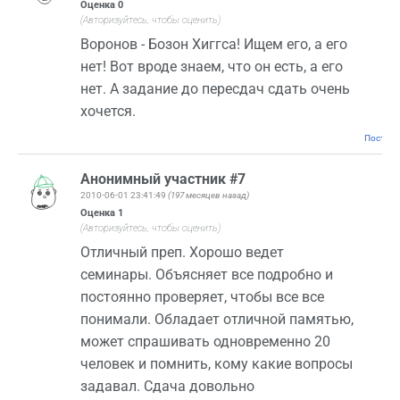
Оценка
0
(Авторизуйтесь, чтобы оценить)
Воронов - Бозон Хиггса! Ищем его, а его
нет! Вот вроде знаем, что он есть, а его
нет. А задание до пересдач сдать очень
хочется.
Постоян
Анонимный участник #7
2010-06-01 23:41:49
(197 месяцев назад)
Оценка
1
(Авторизуйтесь, чтобы оценить)
Отличный преп. Хорошо ведет
семинары. Объясняет все подробно и
постоянно проверяет, чтобы все все
понимали. Обладает отличной памятью,
может спрашивать одновременно 20
человек и помнить, кому какие вопросы
задавал. Сдача довольно