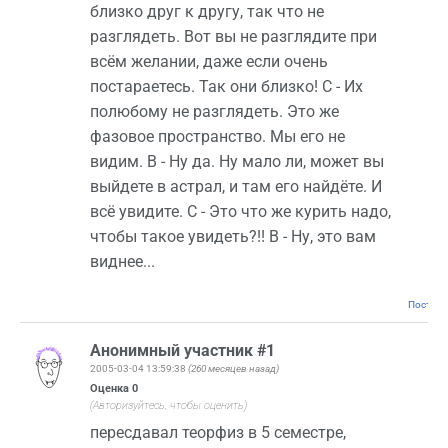
близко друг к другу, так что не
разглядеть. Вот вы не разглядите при
всём желании, даже если очень
постараетесь. Так они близко! С - Их
полюбому не разглядеть. Это же
фазовое пространство. Мы его не
видим. В - Ну да. Ну мало ли, может вы
выйдете в астрал, и там его найдёте. И
всё увидите. С - Это что же курить надо,
чтобы такое увидеть?!! В - Ну, это вам
виднее...
Постоян
Анонимный участник #1
2005-03-04 13:59:38
(260 месяцев назад)
Оценка
0
(Авторизуйтесь, чтобы оценить)
пересдавал теорфиз в 5 семестре,