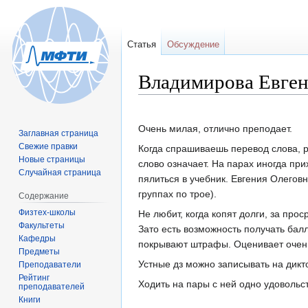
Статья
Обсуждение
Владимирова Евген
Перейти
Перейти
Очень милая, отлично преподает.
Заглавная страница
к
к
Свежие правки
Когда спрашиваешь перевод слова, р
навигации
поиску
Новые страницы
слово означает. На парах иногда при
Случайная страница
пялиться в учебник. Евгения Олеговн
группах по трое).
Содержание
Физтех-школы
Не любит, когда копят долги, за про
Факультеты
Зато есть возможность получать бал
Кафедры
покрывают штрафы. Оценивает очень
Предметы
Устные дз можно записывать на дикто
Преподаватели
Рейтинг
Ходить на пары с ней одно удовольст
преподавателей
Книги