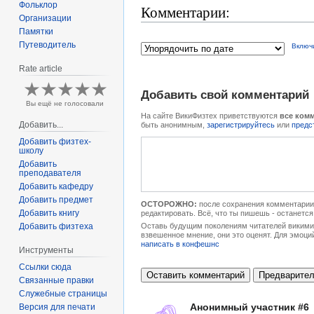
Фольклор
Комментарии:
Организации
Памятки
Путеводитель
Включ
Rate article
Добавить свой комментарий
Вы ещё не голосовали
На сайте ВикиФизтех приветствуются
все ком
Добавить...
быть анонимным,
зарегистрируйтесь
или
предс
Добавить физтех-
школу
Добавить
преподавателя
Добавить кафедру
Добавить предмет
ОСТОРОЖНО:
после сохранения комментарии 
Добавить книгу
редактировать. Всё, что ты пишешь - останется
Добавить физтеха
Оставь будущим поколениям читателей викимип
взвешенное мнение, они это оценят. Для эмоци
написать в конфешнс
Инструменты
Ссылки сюда
Связанные правки
Служебные страницы
Анонимный участник #6
Версия для печати