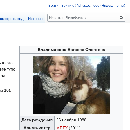
Войти
Войти с @phystech.edu (Яндекс-почта)
Поиск
смотреть код
История
Владимирова Евгения Олеговна
что это
ете тупо
или
з 10).
Дата рождения
26 ноября 1988
Альма-матер
МПГУ
(2011)