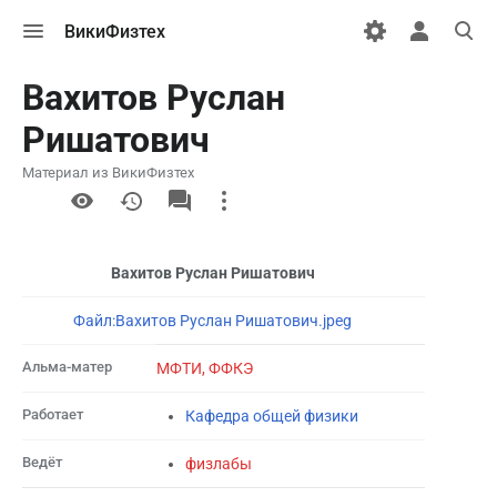
Открыть
Открыть
Откры
ВикиФизтех
меню
персональн
поиск
меню
Вахитов Руслан
Ришатович
Материал из ВикиФизтех
More
actions
Вахитов Руслан Ришатович
Файл:Вахитов Руслан Ришатович.jpeg
Альма-матер
МФТИ, ФФКЭ
Работает
Кафедра общей физики
Ведёт
физлабы