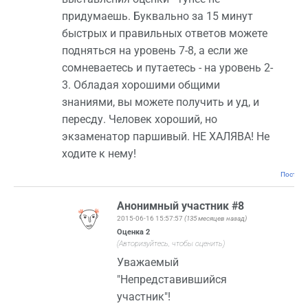
придумаешь. Буквально за 15 минут
быстрых и правильных ответов можете
подняться на уровень 7-8, а если же
сомневаетесь и путаетесь - на уровень 2-
3. Обладая хорошими общими
знаниями, вы можете получить и уд, и
пересду. Человек хороший, но
экзаменатор паршивый. НЕ ХАЛЯВА! Не
ходите к нему!
Постоян
Анонимный участник #8
2015-06-16 15:57:57
(135 месяцев назад)
Оценка
2
(Авторизуйтесь, чтобы оценить)
Уважаемый
"Непредставившийся
участник"!