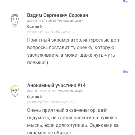
Постоян
Вадим Сергеевич Сорокин
2020-01-18 16:36:28
(79 месяцев назад)
Оценка
0
(Авторизуйтесь, чтобы оценить)
Приятный экзаменатор, интересные доп
вопросы, поставит ту оценку, которую
заслуживаете, а может даже чуть-чуть
повыше:)
Постоян
Анонимный участник #14
2020-01-16 23:21:11
(79 месяцев назад)
Оценка
0
(Авторизуйтесь, чтобы оценить)
Очень приятный экзаменатор, даёт
подумать, пытается навести на нужную
мысль, если долго тупишь. Оценками за
экзамен не обижает