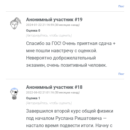
Постоян
Анонимный участник #19
2024-01-22 21:16:59
(30 месяцев назад)
Оценка
0
(Авторизуйтесь, чтобы оценить)
Спасибо за ГОС! Очень приятная сдача +
мне пошли навстречу с оценкой.
Невероятно доброжелательный
экзамен, очень позитивный человек.
Постоян
Анонимный участник #18
2022-06-02 21:01:16
(50 месяцев назад)
Оценка
1
(Авторизуйтесь, чтобы оценить)
Завершился второй курс общей физики
под началом Руслана Ришатовича —
настало время подвести итоги. Начну с