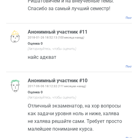
Ришатовичем и на внеучебные темы.
Спасибо за самый лучший семестр!
Постоян
Анонимный участник #11
2018-01-26 18:52:13
(103 месяца назад)
Оценка
0
(Авторизуйтесь, чтобы оценить)
найс адкват
Постоян
Анонимный участник #10
2017-06-06 18:12:32
(111 месяцев назад)
Оценка
0
(Авторизуйтесь, чтобы оценить)
Отличный экзаменатор, на хор вопросы
как задачи уровня ноль и ниже, халява
не халява решайте сами. Требует просто
малейшее понимание курса.