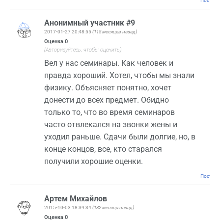
Постоян
Анонимный участник #9
2017-01-27 20:48:55
(115 месяцев назад)
Оценка
0
(Авторизуйтесь, чтобы оценить)
Вел у нас семинары. Как человек и
правда хороший. Хотел, чтобы мы знали
физику. Объясняет понятно, хочет
донести до всех предмет. Обидно
только то, что во время семинаров
часто отвлекался на звонки жены и
уходил раньше. Сдачи были долгие, но, в
конце концов, все, кто старался
получили хорошие оценки.
Постоян
Артем Михайлов
2015-10-03 18:39:34
(132 месяца назад)
Оценка
0