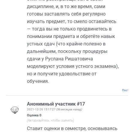
дисциплине, и, в то же время, сами
готовы заставлять себя регулярно
изучать предмет, то смело оставайтесь
— тогда вы не только продвинетесь в
понимании предмета и обретёте навык
устных сдач (что крайне полезно в
дальнейшем, поскольку процедуры
сдачи у Руслана Ришатовича
моделируют условия устного экзамена),
но и получите удовольствие от
обучения.
Постоян
Анонимный участник #17
2021-12-26 15:17:27
(56 месяцев назад)
Оценка
0
(Авторизуйтесь, чтобы оценить)
Ставит оценки в семестре, основываясь