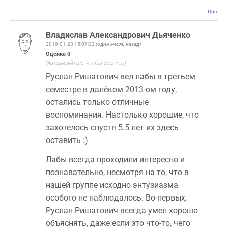
Постоян
Владислав Александрович Дьяченко
2019-01-23 15:07:32
(один месяц назад)
Оценка
0
(Авторизуйтесь, чтобы оценить)
Руслан Ришатович вел лабы в третьем
семестре в далёком 2013-ом году,
остались только отличные
воспоминания. Настолько хорошие, что
захотелось спустя 5.5 лет их здесь
оставить :)
Лабы всегда проходили интересно и
познавательно, несмотря на то, что в
нашей группе исходно энтузиазма
особого не наблюдалось. Во-первых,
Руслан Ришатович всегда умел хорошо
объяснять, даже если это что-то, чего