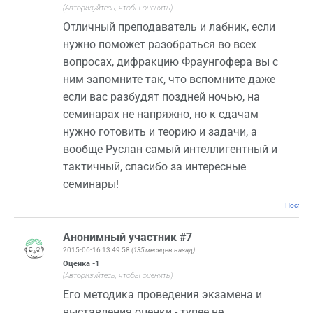
(Авторизуйтесь, чтобы оценить)
Отличный преподаватель и лабник, если
нужно поможет разобраться во всех
вопросах, дифракцию Фраунгофера вы с
ним запомните так, что вспомните даже
если вас разбудят поздней ночью, на
семинарах не напряжно, но к сдачам
нужно готовить и теорию и задачи, а
вообще Руслан самый интеллигентный и
тактичный, спасибо за интересные
семинары!
Постоян
Анонимный участник #7
2015-06-16 13:49:58
(135 месяцев назад)
Оценка
-1
(Авторизуйтесь, чтобы оценить)
Его методика проведения экзамена и
выставления оценки - тупее не