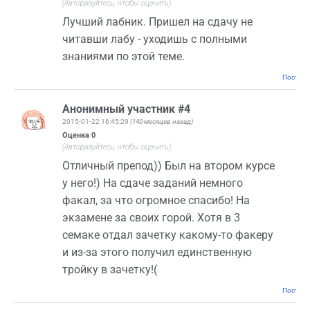
(Авторизуйтесь, чтобы оценить)
Лучший лабник. Пришел на сдачу не
читавши лабу - уходишь с полными
знаниями по этой теме.
Постоян
Анонимный участник #4
2015-01-22 16:45:29
(140 месяцев назад)
Оценка
0
(Авторизуйтесь, чтобы оценить)
Отличный препод)) Был на втором курсе
у него!) На сдаче заданий немного
факал, за что огромное спасибо! На
экзамене за своих горой. Хотя в 3
семаке отдал зачетку какому-то факеру
и из-за этого получил единственную
тройку в зачетку!(
Постоян