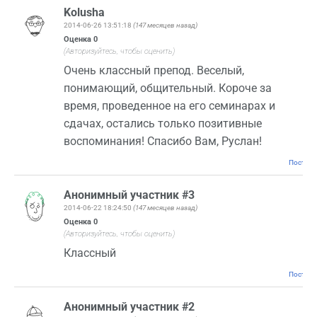
Kolusha
2014-06-26 13:51:18
(147 месяцев назад)
Оценка
0
(Авторизуйтесь, чтобы оценить)
Очень классный препод. Веселый,
понимающий, общительный. Короче за
время, проведенное на его семинарах и
сдачах, остались только позитивные
воспоминания! Спасибо Вам, Руслан!
Постоян
Анонимный участник #3
2014-06-22 18:24:50
(147 месяцев назад)
Оценка
0
(Авторизуйтесь, чтобы оценить)
Классный
Постоян
Анонимный участник #2