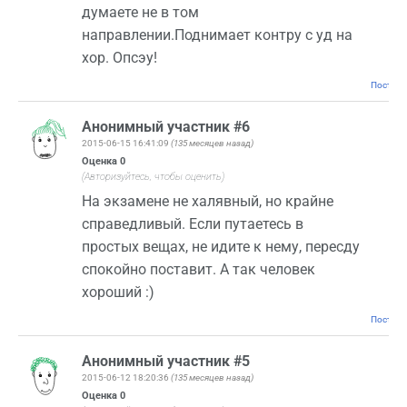
думаете не в том
направлении.Поднимает контру с уд на
хор. Опсэу!
Постоян
Анонимный участник #6
2015-06-15 16:41:09
(135 месяцев назад)
Оценка
0
(Авторизуйтесь, чтобы оценить)
На экзамене не халявный, но крайне
справедливый. Если путаетесь в
простых вещах, не идите к нему, пересду
спокойно поставит. А так человек
хороший :)
Постоян
Анонимный участник #5
2015-06-12 18:20:36
(135 месяцев назад)
Оценка
0