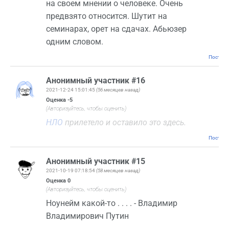
на своем мнении о человеке. Очень
предвзято относится. Шутит на
семинарах, орет на сдачах. Абьюзер
одним словом.
Постоян
Анонимный участник #16
2021-12-24 15:01:45
(56 месяцев назад)
Оценка
-5
(Авторизуйтесь, чтобы оценить)
НЛО
прилетело и оставило это здесь.
Постоян
Анонимный участник #15
2021-10-19 07:18:54
(58 месяцев назад)
Оценка
0
(Авторизуйтесь, чтобы оценить)
Ноунейм какой-то . . . . - Владимир
Владимирович Путин