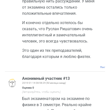
правильную нить рассуждений. У меня
от экзамена остались только
положительные впечатления.
И конечно отдельно хотелось бы
сказать, что Руслан Ришатович очень
интеллигентный и замечательный
человек, это всегда чувствовалось.
Это один из тех преподавателей,
благодаря которым я люблю физтех.
Постоян
Анонимный участник #13
2019-01-14 08:58:29
(92 месяца назад)
Оценка
0
(Авторизуйтесь, чтобы оценить)
Был экзаменатором на экзамене по
физике в 3 семестре. Реально крайне