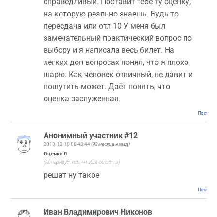
справедливый. Поставит тебе ту оценку,
на которую реально знаешь. Будь то
пересдача или отл 10 У меня был
замечательный практический вопрос по
выбору и я написала весь билет. На
легких доп вопросах понял, что я плохо
шарю. Как человек отличный, не давит и
пошутить может. Даёт понять, что
оценка заслуженная.
Постоян
Анонимный участник #12
2018-12-18 08:43:44
(92 месяца назад)
Оценка
0
(Авторизуйтесь, чтобы оценить)
решат ну такое
Постоян
Иван Владимирович Никонов