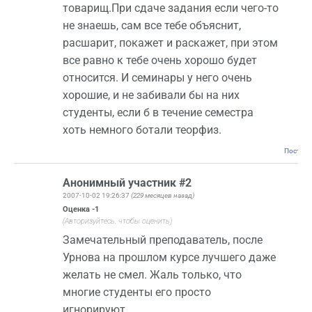
товарищ.При сдаче задания если чего-то
не знаешь, сам все тебе объяснит,
расшарит, покажет и раскажет, при этом
все равно к тебе очень хорошо будет
относится. И семинары у него очень
хорошие, и не забивали бы на них
студенты, если б в течение семестра
хоть немного ботали теорфиз.
Постоян
Анонимный участник #2
2007-10-02 19:26:37
(229 месяцев назад)
Оценка
-1
(Авторизуйтесь, чтобы оценить)
Замечательный преподаватель, после
Урнова на прошлом курсе лучшего даже
желать не смел. Жаль только, что
многие студенты его просто
игнорируют.