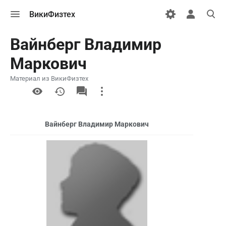
Открыть
Открыть
Откры
ВикиФизтех
меню
персональн
поиск
меню
Вайнберг Владимир
Маркович
Материал из ВикиФизтех
More
actions
Вайнберг Владимир Маркович