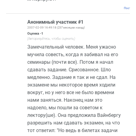
Постоян
Анонимный участник #1
2007-02-09 16:49:18
(237 месяцев назад)
Оценка
-1
(Авторизуйтесь, чтобы оценить)
Замечательный человек. Меня ужасно
мучила совесть, когда я забивал на его
семинары (почти все). Потом я начал
сдавать задание. Срисованное. Шло
медленно. Задание я так и не сдал. На
экзамене мы некоторое время ходили
вокруг, но у него все не было времени
нами заняться. Наконец нам это
надоело, мы пошли за советом к
лектору(ше). Она предложила Вайнбергу
разрешить нам сдавать экзамен, на что
тот ответил: "Но ведь в билетах задачи