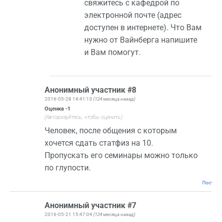
свяжитесь с кафедрой по
электронной почте (адрес
доступен в интернете). Что Вам
нужно от Вайнберга напишите
и Вам помогут.
Анонимный участник #8
2016-05-28 14:41:13
(124 месяца назад)
Оценка
-1
(Авторизуйтесь, чтобы оценить)
Человек, после общения с которым
хочется сдать статфиз на 10.
Пропускать его семинары можно только
по глупости.
Постоян
Анонимный участник #7
2016-05-21 15:47:04
(124 месяца назад)