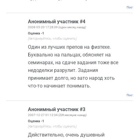
Постоян
Анонимный участник #4
2008-05-20 17:28:39
(один месяц назад)
Оценка
-1
(Авторизуйтесь, чтобы оценить)
Один из лучших препов на физтехе.
Буквально на пальцах, обясняет на
семинарах, на сдаче задания тоже все
недоделки разрулит. Задания
принимает долго, но зато народ хоть
что-то начинает понимать.
Постоян
Анонимный участник #3
2007-12-27 01:12:34
(226 месяцев назад)
Оценка
-1
(Авторизуйтесь, чтобы оценить)
Действительно, очень душевный