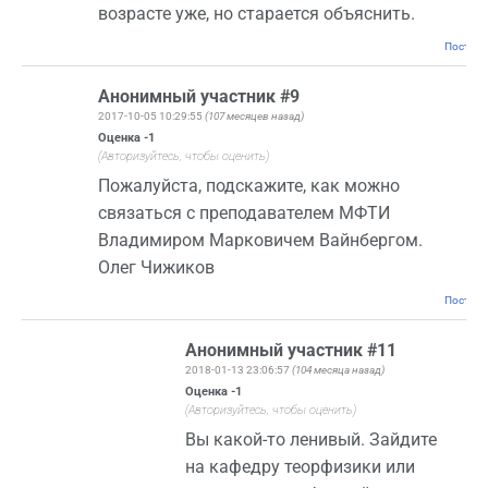
возрасте уже, но старается объяснить.
Постоян
Анонимный участник #9
2017-10-05 10:29:55
(107 месяцев назад)
Оценка
-1
(Авторизуйтесь, чтобы оценить)
Пожалуйста, подскажите, как можно
связаться с преподавателем МФТИ
Владимиром Марковичем Вайнбергом.
Олег Чижиков
Постоян
Анонимный участник #11
2018-01-13 23:06:57
(104 месяца назад)
Оценка
-1
(Авторизуйтесь, чтобы оценить)
Вы какой-то ленивый. Зайдите
на кафедру теорфизики или