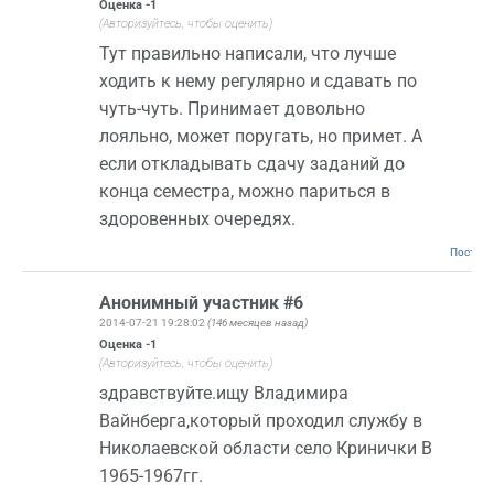
Оценка
-1
(Авторизуйтесь, чтобы оценить)
Тут правильно написали, что лучше
ходить к нему регулярно и сдавать по
чуть-чуть. Принимает довольно
лояльно, может поругать, но примет. А
если откладывать сдачу заданий до
конца семестра, можно париться в
здоровенных очередях.
Постоян
Анонимный участник #6
2014-07-21 19:28:02
(146 месяцев назад)
Оценка
-1
(Авторизуйтесь, чтобы оценить)
здравствуйте.ищу Владимира
Вайнберга,который проходил службу в
Николаевской области село Кринички В
1965-1967гг.