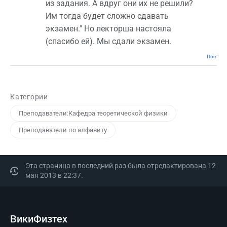
из задания. А вдруг они их не решили?
Им тогда будет сложно сдавать
экзамен." Но лекторша настояла
(спасибо ей). Мы сдали экзамен.
Постоян
Категории
Преподаватели:Кафедра теоретической физики
Преподаватели по алфавиту
Эта страница в последний раз была отредактирована 12
мая 2013 в 22:37.
ВикиФизтех