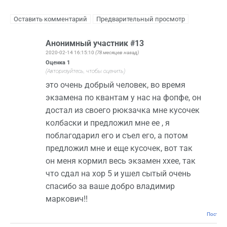
Анонимный участник #13
2020-02-14 16:15:10
(78 месяцев назад)
Оценка
1
(Авторизуйтесь, чтобы оценить)
это очень добрый человек, во время
экзамена по квантам у нас на фопфе, он
достал из своего рюкзачка мне кусочек
колбаски и предложил мне ее , я
поблагодарил его и съел его, а потом
предложил мне и еще кусочек, вот так
он меня кормил весь экзамен ххее, так
что сдал на хор 5 и ушел сытый очень
спасибо за ваше добро владимир
маркович!!
Постоян