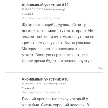
Анонимный участник #12
2019-09-03 16:03:58
(84 месяца назад)
Оценка
1
(Авторизуйтесь, чтобы оценить)
Жутко лагающий дедушка. Стоит у
доски, что-то пишет, тут же стирает. Не
слышит почти ничего. Нужно чуть ли не
кричать ему на ухо, чтобы он услышал.
Материал знает, но рассказать не
может. Советую перевестись от него.
Иначе время будет потрачено впустую.
Постоян
Анонимный участник #10
2018-01-13 22:56:28
(104 месяца назад)
Оценка
-1
(Авторизуйтесь, чтобы оценить)
Лучший преп по теорфизу который у
меня был. Очень хороший человек. В