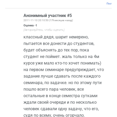
Постоян
Анонимный участник #5
2011-11-10 20:10:50
(179 месяцев назад)
Оценка
-1
(Авторизуйтесь, чтобы оценить)
классный дядя, шарит немерено,
пытается все донести до студентов,
будет объяснять до тех пор, пока
студент не поймет. жаль только на 4м
курсе уже мало кто-то хочет понимать)
на первом семинаре предупреждает, что
задание лучше сдавать после каждого
семинара, по задачке. но по этому пути
пошло всего пара человек, все
остальные в конце семестра сутками
ждали своей очереди и по несколько
человек сдавали одну задачу, что его,
судя по всему, очень огорчало.