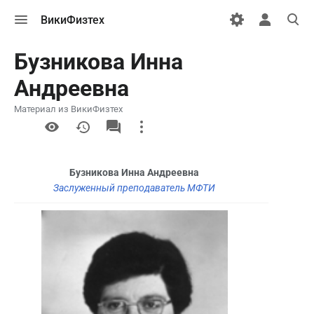
Открыть
Открыть
Откры
ВикиФизтех
меню
персональн
поиск
меню
Бузникова Инна
Андреевна
Материал из ВикиФизтех
More
actions
Бузникова Инна Андреевна
Заслуженный преподаватель МФТИ