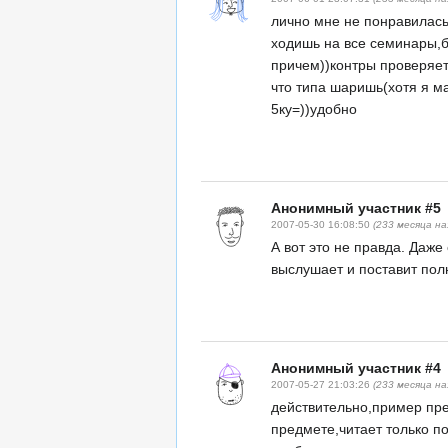
лично мне не понравилась
ходишь на все семинары,б
причем))контры проверяе
что типа шаришь(хотя я м
5ку=))удобно
Анонимный участник #5
2007-05-30 16:08:50
(233 месяца на
А вот это не правда. Даже
выслушает и поставит пол
Анонимный участник #4
2007-05-27 21:03:26
(233 месяца на
действительно,пример пре
предмете,читает только п