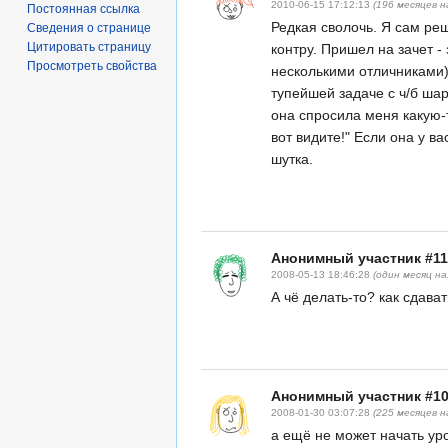
2010-06-15 17:12:13
(196 месяцев н
Постоянная ссылка
Редкая сволочь. Я сам ре
Сведения о странице
Цитировать страницу
контру. Пришел на зачет - 
Просмотреть свойства
несколькими отличниками)
тупейшей задаче с ч/б шар
она спросила меня какую-то
вот видите!" Если она у ва
шутка.
Анонимный участник #11
2008-05-13 18:46:28
(один месяц на
А чё делать-то? как сдава
Анонимный участник #1
2008-01-30 03:07:28
(225 месяцев н
а ещё не может начать ур