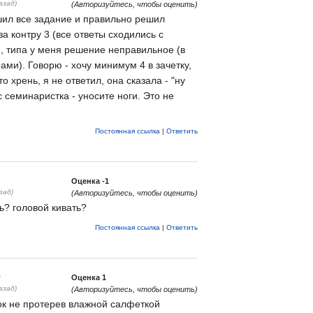
азад)
(Авторизуйтесь, чтобы оценить)
шил все задание и правильно решил
за контру 3 (все ответы сходились с
, типа у меня решение неправильное (в
ами). Говорю - хочу минимум 4 в зачетку,
 хрень, я не ответил, она сказала - "ну
с семинаристка - уносите ноги. Это не
Постоянная ссылка
|
Ответить
Оценка
-1
зад)
(Авторизуйтесь, чтобы оценить)
ть? головой кивать?
Постоянная ссылка
|
Ответить
0
Оценка
1
азад)
(Авторизуйтесь, чтобы оценить)
ок не протерев влажной салфеткой