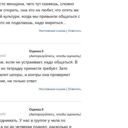
сто женщина, чего тут скажешь, сложно
е спорить, она это не любит, что опять же
й культуре, когда мы привыкли общаться с
го не поделаешь, надо мириться...
Постоянная ссылка
|
Ответить
Оценка
0
зад)
(Авторизуйтесь, чтобы оценить)
ам, если не устраивает, надо общаться. В
 но тетрадку принести требует. Зато
палит шпоры, а контры она проверяет
е, не только ответ.
Постоянная ссылка
|
Ответить
Оценка
0
зад)
(Авторизуйтесь, чтобы оценить)
днимать. У нас в группе у чела по
а он до четверки поднял, насколько я