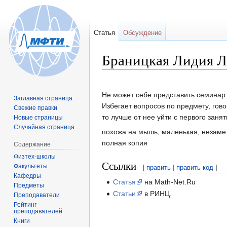
Статья
Обсуждение
Браницкая Лидия 
Перейти
Перейти
Не может себе представить семинар б
Заглавная страница
к
к
Избегает вопросов по предмету, гово
Свежие правки
навигации
поиску
то лучше от нее уйти с первого занят
Новые страницы
Случайная страница
похожа на мышь, маленькая, незаметн
полная копия
Содержание
Физтех-школы
Ссылки
Факультеты
[
править
|
править код
]
Кафедры
Статья
на Math-Net.Ru
Предметы
Статьи
в РИНЦ.
Преподаватели
Рейтинг
преподавателей
Книги