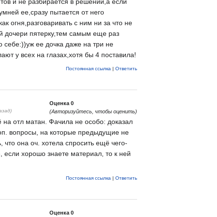
тов и не разбирается в решении,а если
умней ее,сразу пытается от него
как огня,разговаривать с ним ни за что не
ей дочери пятерку,тем самым еще раз
 себе:))уж ее дочка даже на три не
лают у всех на глазах,хотя бы 4 поставила!
Постоянная ссылка
|
Ответить
Оценка
0
азад)
(Авторизуйтесь, чтобы оценить)
ё на отл матан. Фачила не особо: доказал
доп. вопросы, на которые предыдущие не
 что она оч. хотела спросить ещё чего-
е, если хорошо знаете материал, то к ней
Постоянная ссылка
|
Ответить
Оценка
0