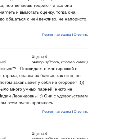
, поотвечаешь теорию - и все она
наглеть и вымогать оценку, тогда она
до общаться с ней вежливо, не напористо.
Постоянная ссылка
|
Ответить
Оценка
0
зад)
(Авторизуйтесь, чтобы оценить)
виться"?.. Поджидает с монтировкой в
 страха, она же их боится, как огня, по
 потом закапывает у себя на огороде? ;)))
было много умных парней, никто не
идии Леонидовны. ;) Они с удовольствием
ам всем очень нравилась.
Постоянная ссылка
|
Ответить
Оценка
0
зад)
(Авторизуйтесь, чтобы оценить)