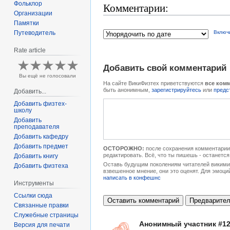
Фольклор
Комментарии:
Организации
Памятки
Путеводитель
Включ
Rate article
Добавить свой комментарий
Вы ещё не голосовали
На сайте ВикиФизтех приветствуются
все ком
быть анонимным,
зарегистрируйтесь
или
предс
Добавить...
Добавить физтех-
школу
Добавить
преподавателя
Добавить кафедру
Добавить предмет
ОСТОРОЖНО:
после сохранения комментарии 
редактировать. Всё, что ты пишешь - останется
Добавить книгу
Оставь будущим поколениям читателей викимип
Добавить физтеха
взвешенное мнение, они это оценят. Для эмоци
написать в конфешнс
Инструменты
Ссылки сюда
Связанные правки
Служебные страницы
Анонимный участник #1
Версия для печати