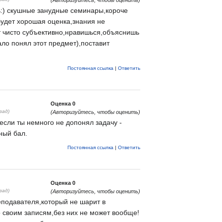
:) скушные занудные семинары,короче
удет хорошая оценка,знания не
т чисто субъективно,нравишься,объяснишь
ало понял этот предмет),поставит
Постоянная ссылка
|
Ответить
Оценка
0
зад)
(Авторизуйтесь, чтобы оценить)
 если ты немного не допонял задачу -
ный бал.
Постоянная ссылка
|
Ответить
Оценка
0
зад)
(Авторизуйтесь, чтобы оценить)
подавателя,который не шарит в
о своим записям,без них не может вообще!