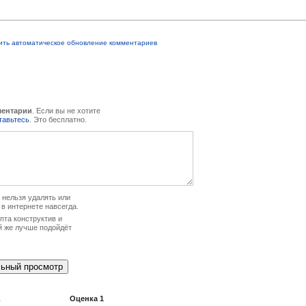
ить автоматическое обновление комментариев
ментарии
. Если вы не хотите
тавьтесь
. Это бесплатно.
нельзя удалять или
 в интернете навсегда.
та конструктив и
й же лучше подойдёт
2
Оценка
1