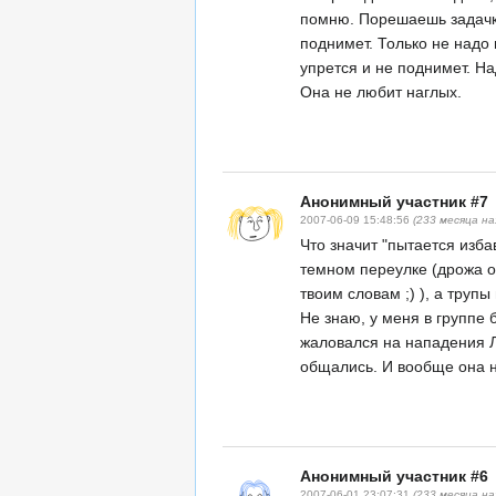
помню. Порешаешь задачки
поднимет. Только не надо 
упрется и не поднимет. На
Она не любит наглых.
Анонимный участник #7
2007-06-09 15:48:56
(233 месяца на
Что значит "пытается изба
темном переулке (дрожа от
твоим словам ;) ), а трупы
Не знаю, у меня в группе 
жаловался на нападения Л
общались. И вообще она н
Анонимный участник #6
2007-06-01 23:07:31
(233 месяца на