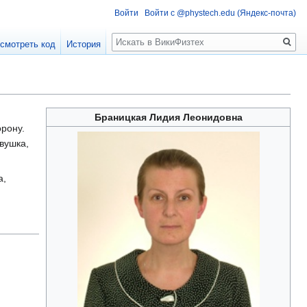
Войти
Войти с @phystech.edu (Яндекс-почта)
Поиск
смотреть код
История
Браницкая Лидия Леонидовна
орону.
евушка,
а,