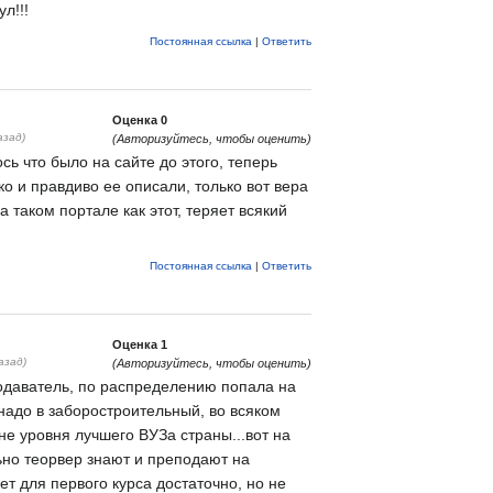
л!!!
Постоянная ссылка
|
Ответить
Оценка
0
азад)
(Авторизуйтесь, чтобы оценить)
сь что было на сайте до этого, теперь
ко и правдиво ее описали, только вот вера
а таком портале как этот, теряет всякий
Постоянная ссылка
|
Ответить
Оценка
1
азад)
(Авторизуйтесь, чтобы оценить)
одаватель, по распределению попала на
 надо в заборостроительный, во всяком
е уровня лучшего ВУЗа страны...вот на
но теорвер знают и преподают на
т для первого курса достаточно, но не