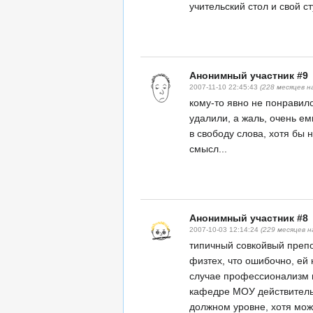
учительский стол и свой сту
Анонимный участник #9
2007-11-10 22:45:43
(228 месяцев н
кому-то явно не понравило
удалили, а жаль, очень ем
в свободу слова, хотя бы н
смысл...
Анонимный участник #8
2007-10-03 12:14:24
(229 месяцев н
типичный совкойвый преп
физтех, что ошибочно, ей
случае профессионализм н
кафедре МОУ действитель
должном уровне, хотя може