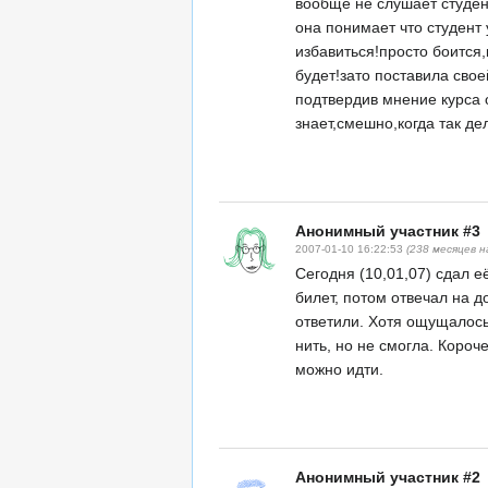
вообще не слушает студен
она понимает что студент 
избавиться!просто боится,
будет!зато поставила сво
подтвердив мнение курса о
знает,смешно,когда так де
Анонимный участник #3
2007-01-10 16:22:53
(238 месяцев н
Сегодня (10,01,07) сдал е
билет, потом отвечал на 
ответили. Хотя ощущалось,
нить, но не смогла. Короч
можно идти.
Анонимный участник #2