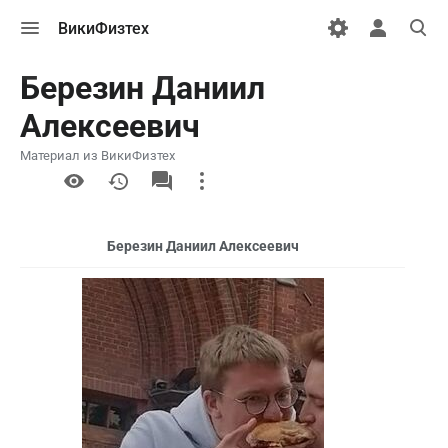
Открыть
Открыть
Откры
ВикиФизтех
меню
персональн
поиск
меню
Березин Даниил
Алексеевич
Материал из ВикиФизтех
More
actions
Березин Даниил Алексеевич