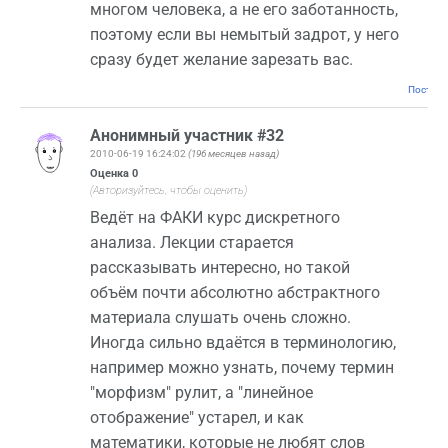
многом человека, а не его заботанность,
поэтому если вы немытый задрот, у него
сразу будет желание зарезать вас.
Постоян
Анонимный участник #32
2010-06-19 16:24:02
(196 месяцев назад)
Оценка
0
(Авторизуйтесь, чтобы оценить)
Ведёт на ФАКИ курс дискретного
анализа. Лекции старается
рассказывать интересно, но такой
объём почти абсолютно абстрактного
материала слушать очень сложно.
Иногда сильно вдаётся в терминологию,
например можно узнать, почему термин
"морфизм" рулит, а "линейное
отображение" устарел, и как
математики, которые не любят слов