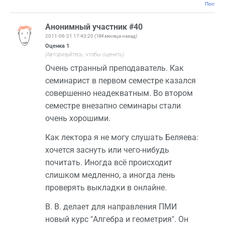
Постоян
Анонимный участник #40
2011-06-21 17:43:20
(184 месяца назад)
Оценка
1
(Авторизуйтесь, чтобы оценить)
Очень странный преподаватель. Как
семинарист в первом семестре казался
совершенно неадекватным. Во втором
семестре внезапно семинары стали
очень хорошими.
Как лектора я не могу слушать Беляева:
хочется заснуть или чего-нибудь
почитать. Иногда всё происходит
слишком медленно, а иногда лень
проверять выкладки в онлайне.
В. В. делает для направления ПМИ
новый курс "Алгебра и геометрия". Он