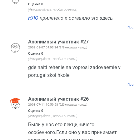
Оценка
0
(Авторизуйтесь, чтобы оценить)
НЛО
прилетело и оставило это здесь.
Постоян
Анонимный участник #27
2008-08-07 04:03:34
(219 месяцев назад)
Оценка
0
(Авторизуйтесь, чтобы оценить)
gde naiti rehenie na voprosi zadovaemie v
portugal'skoi hkole
Постоян
Анонимный участник #26
2008-07-11 10:59:58
(220 месяцев назад)
Оценка
0
(Авторизуйтесь, чтобы оценить)
Были у нас его лекци,ничего
особенного.Если оно у вас принимает