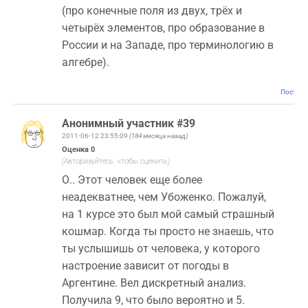
(про конечные поля из двух, трёх и
четырёх элементов, про образование в
России и на Западе, про терминологию в
алгебре).
Постоян
Анонимный участник #39
2011-06-12 23:55:09
(184 месяца назад)
Оценка
0
(Авторизуйтесь, чтобы оценить)
О.. Этот человек еще более
неадекватнее, чем Убоженко. Пожалуй,
на 1 курсе это был мой самый страшный
кошмар. Когда ты просто не знаешь, что
ты услышишь от человека, у которого
настроение зависит от погоды в
Аргентине. Вел дискретный анализ.
Получила 9, что было вероятно и 5.