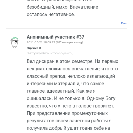
безобидный, имхо. Впечатление
осталось негативное.
Постоян
Анонимный участник #37
2011-05-21 18:09:37
(185 месяцев назад)
Оценка
0
(Авторизуйтесь, чтобы оценить)
Вел дискран в этом семестре. На первых
лекциях сложилось впечатление, что это
классный препод, неплохо излагающий
интересный материал и, что самое
главное, адекватный. Как же я
ошибалась. И не только я. Одному Богу
известно, что у него в голове творится.
При представлении промежуточных
результатов своей зачетной работы я
получила добрый ушат говна себе на