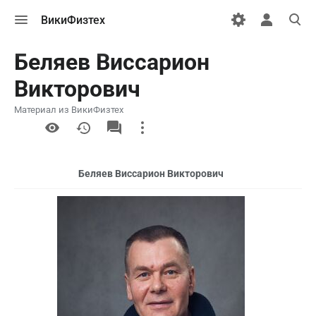
Открыть
Открыть
Откры
ВикиФизтех
меню
персональн
поиск
меню
Беляев Виссарион
Викторович
Материал из ВикиФизтех
More
actions
Беляев Виссарион Викторович