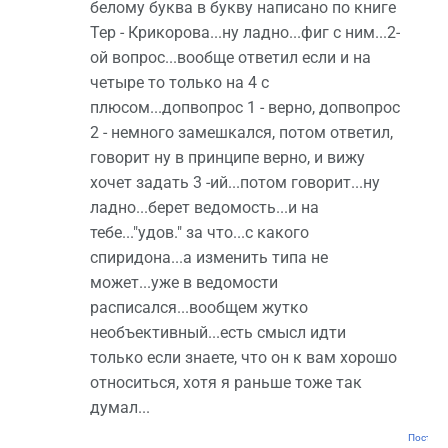
белому буква в букву написано по книге
Тер - Крикорова...ну ладно...фиг с ним...2-
ой вопрос...вообще ответил если и на
четыре то только на 4 с
плюсом...допвопрос 1 - верно, допвопрос
2 - немного замешкался, потом ответил,
говорит ну в принципе верно, и вижу
хочет задать 3 -ий...потом говорит...ну
ладно...берет ведомость...и на
тебе..."удов." за что...с какого
спиридона...а изменить типа не
может...уже в ведомости
расписался...вообщем жутко
необъективный...есть смысл идти
только если знаете, что он к вам хорошо
относиться, хотя я раньше тоже так
думал...
Постоян