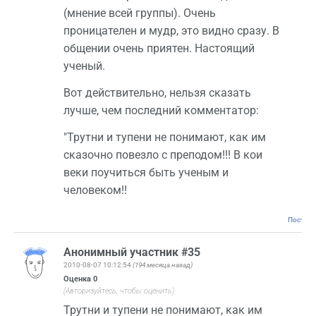
(мнение всей группы). Очень
проницателен и мудр, это видно сразу. В
общении очень приятен. Настоящий
ученый.
Вот действительно, нельзя сказать
лучше, чем последний комментатор:
"Трутни и тупени не понимают, как им
сказочно повезло с преподом!!! В кои
веки поучиться быть ученым и
человеком!!
Постоян
Анонимный участник #35
2010-08-07 10:12:54
(194 месяца назад)
Оценка
0
(Авторизуйтесь, чтобы оценить)
Трутни и тупени не понимают, как им