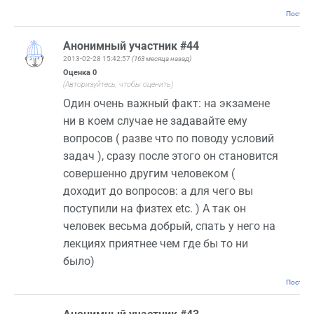
Постоян
Анонимный участник #44
2013-02-28 15:42:57
(163 месяца назад)
Оценка
0
(Авторизуйтесь, чтобы оценить)
Один очень важный факт: на экзамене
ни в коем случае не задавайте ему
вопросов ( разве что по поводу условий
задач ), сразу после этого он становится
совершенно другим человеком (
доходит до вопросов: а для чего вы
поступили на физтех etc. ) А так он
человек весьма добрый, спать у него на
лекциях приятнее чем где бы то ни
было)
Постоян