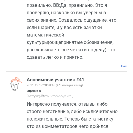
правильно. ВВ:Да, правильно. Это я
проверяю, насколько вы уверены в
своих знаних. Создалось ощущение, что
если шарите, и у вас есть зачатки
математической
культуры(общепринятые обозначения,
рассказываете все четко и по делу) - то
сдавать легко и приятно.
Постоян
Анонимный участник #41
2011-12-17 20:28:16
(178 месяцев назад)
Оценка
0
(Авторизуйтесь, чтобы оценить)
Интересно получается, отзывы либо
строго негативные, либо исключительно
положительные. Теперь бы статистику
кто из комментаторов чего добился.