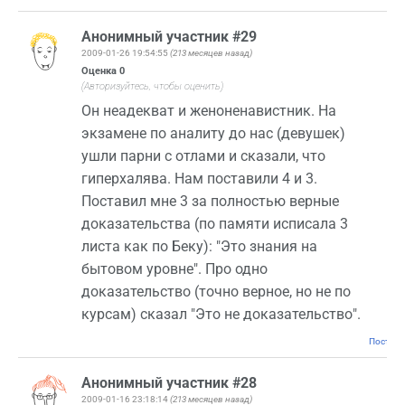
Анонимный участник #29
2009-01-26 19:54:55
(213 месяцев назад)
Оценка
0
(Авторизуйтесь, чтобы оценить)
Он неадекват и женоненавистник. На
экзамене по аналиту до нас (девушек)
ушли парни с отлами и сказали, что
гиперхалява. Нам поставили 4 и 3.
Поставил мне 3 за полностью верные
доказательства (по памяти исписала 3
листа как по Беку): "Это знания на
бытовом уровне". Про одно
доказательство (точно верное, но не по
курсам) сказал "Это не доказательство".
Постоян
Анонимный участник #28
2009-01-16 23:18:14
(213 месяцев назад)