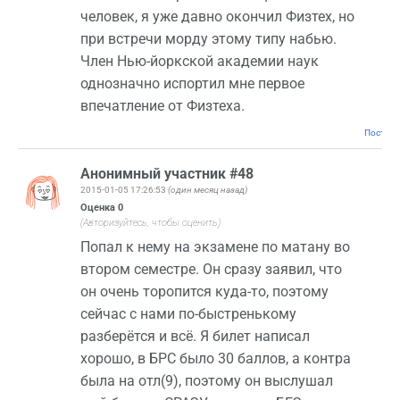
человек, я уже давно окончил Физтех, но
при встречи морду этому типу набью.
Член Нью-йоркской академии наук
однозначно испортил мне первое
впечатление от Физтеха.
Постоян
Анонимный участник #48
2015-01-05 17:26:53
(один месяц назад)
Оценка
0
(Авторизуйтесь, чтобы оценить)
Попал к нему на экзамене по матану во
втором семестре. Он сразу заявил, что
он очень торопится куда-то, поэтому
сейчас с нами по-быстренькому
разберётся и всё. Я билет написал
хорошо, в БРС было 30 баллов, а контра
была на отл(9), поэтому он выслушал