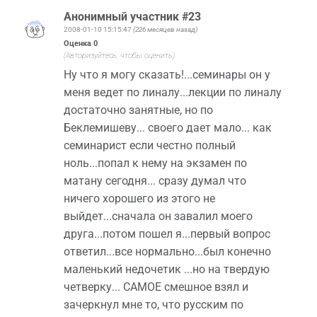
Анонимный участник #23
2008-01-10 15:15:47
(226 месяцев назад)
Оценка
0
(Авторизуйтесь, чтобы оценить)
Ну что я могу сказать!...семинары он у
меня ведет по линалу...лекции по линалу
достаточно занятные, но по
Беклемишеву... своего дает мало... как
семинарист если честно полный
ноль...попал к нему на экзамен по
матану сегодня... сразу думал что
ничего хорошего из этого не
выйдет...сначала он завалил моего
друга...потом пошел я...первый вопрос
ответил...все нормально...был конечно
маленький недочетик ...но на твердую
четверку... САМОЕ смешное взял и
зачеркнул мне то, что русским по