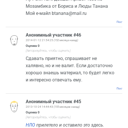
Мозамбика от Бориса и Люды Танана
Мой е-майл btanana@mail.ru
Постоян
Анонимный участник #46
2014-01-12 21:54:25
(152 месяца назад)
Оценка
0
(Авторизуйтесь, чтобы оценить)
Сдавать приятно, спрашивает не
халявно, но и не валит. Если достаточно
хорошо знаешь материал, то будет легко
и интересно отвечать ему.
Постоян
Анонимный участник #45
2013-10-24 14:44:43
(155 месяцев назад)
Оценка
0
(Авторизуйтесь, чтобы оценить)
НЛО
прилетело и оставило это здесь.