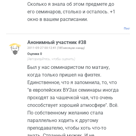
Сколько я знала об этом предмете до
его семинаров, столько и осталось. +1
окно в вашем расписании.
Постоян
Анонимный участник #38
2011-05-27 00:12:41
(185 месяцев назад)
Оценка
0
(Авторизуйтесь, чтобы оценить)
Был у нас семинаристом по матану,
когда только пришел на физтех.
Единственное, что я запомнила, то, что
"в европейских ВУЗах семинары иногда
проходят за чашечкой чая, что очень
способствует хорошей атмосфере". Всё.
По собственному желанию стала
параллельно ходить к другому
преподавателю, чтобы хоть что-то
знать. Странный мужик. И не