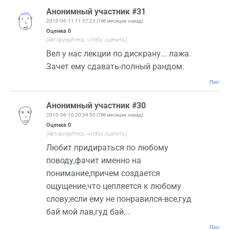
Анонимный участник #31
2010-06-11 11:57:23
(196 месяцев назад)
Оценка
0
(Авторизуйтесь, чтобы оценить)
Вел у нас лекции по дискрану... лажа.
Зачет ему сдавать-полный рандом.
Постоян
Анонимный участник #30
2010-06-10 20:34:50
(196 месяцев назад)
Оценка
0
(Авторизуйтесь, чтобы оценить)
Любит придираться по любому
поводу,фачит именно на
понимание,причем создается
ощущение,что цепляется к любому
слову;если ему не понравился-все,гуд
бай мой лав,гуд бай...
Постоян