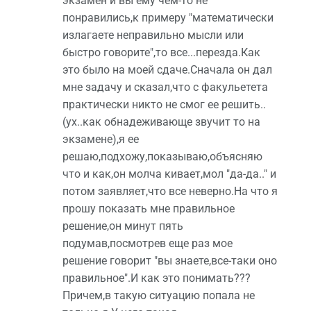
экзамен и вы ему чем-то не
понравились,к примеру "математически
излагаете неправильно мысли или
быстро говорите",то все...перезда.Как
это было на моей сдаче.Сначала он дал
мне задачу и сказал,что с факульетета
практически никто не смог ее решить..
(ух..как обнадеживающе звучит то на
экзамене),я ее
решаю,подхожу,показываю,объясняю
что и как,он молча кивает,мол "да-да.." и
потом заявляет,что все неверно.На что я
прошу показать мне правильное
решение,он минут пять
подумав,посмотрев еще раз мое
решение говорит "вы знаете,все-таки оно
правильное".И как это понимать???
Причем,в такую ситуацию попала не