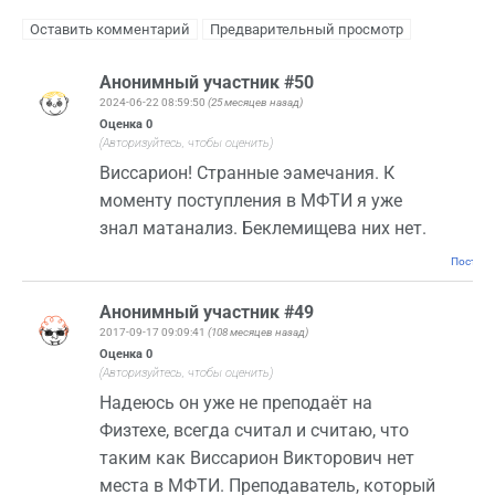
Анонимный участник #50
2024-06-22 08:59:50
(25 месяцев назад)
Оценка
0
(Авторизуйтесь, чтобы оценить)
Виссарион! Странные эамечания. К
моменту поступления в МФТИ я уже
знал матанализ. Беклемищева них нет.
Постоян
Анонимный участник #49
2017-09-17 09:09:41
(108 месяцев назад)
Оценка
0
(Авторизуйтесь, чтобы оценить)
Надеюсь он уже не преподаёт на
Физтехе, всегда считал и считаю, что
таким как Виссарион Викторович нет
места в МФТИ. Преподаватель, который