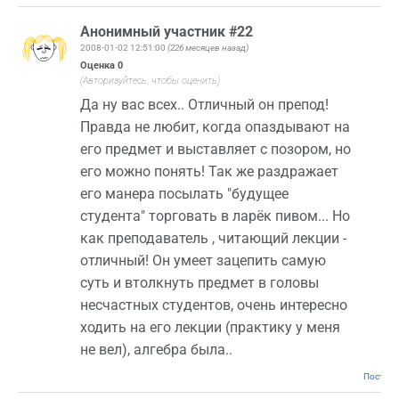
Анонимный участник #22
2008-01-02 12:51:00
(226 месяцев назад)
Оценка
0
(Авторизуйтесь, чтобы оценить)
Да ну вас всех.. Отличный он препод!
Правда не любит, когда опаздывают на
его предмет и выставляет с позором, но
его можно понять! Так же раздражает
его манера посылать "будущее
студента" торговать в ларёк пивом... Но
как преподаватель , читающий лекции -
отличный! Он умеет зацепить самую
суть и втолкнуть предмет в головы
несчастных студентов, очень интересно
ходить на его лекции (практику у меня
не вел), алгебра была..
Постоян