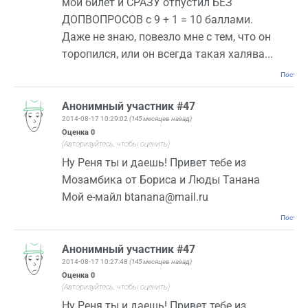
мой билет и СРАЗУ отпустил БЕЗ
ДОПВОПРОСОВ с 9 + 1 = 10 баллами.
Даже не знаю, повезло мне с тем, что он
торопился, или он всегда такая халява...
Постоян
Анонимный участник #47
2014-08-17 10:29:02
(145 месяцев назад)
Оценка
0
(Авторизуйтесь, чтобы оценить)
Ну Реня ты и даешь! Привет тебе из
Мозамбика от Бориса и Люды Танана
Мой е-майл btanana@mail.ru
Постоян
Анонимный участник #47
2014-08-17 10:27:48
(145 месяцев назад)
Оценка
0
(Авторизуйтесь, чтобы оценить)
Ну Реня ты и даешь! Привет тебе из