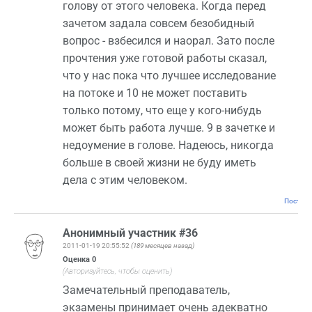
голову от этого человека. Когда перед
зачетом задала совсем безобидный
вопрос - взбесился и наорал. Зато после
прочтения уже готовой работы сказал,
что у нас пока что лучшее исследование
на потоке и 10 не может поставить
только потому, что еще у кого-нибудь
может быть работа лучше. 9 в зачетке и
недоумение в голове. Надеюсь, никогда
больше в своей жизни не буду иметь
дела с этим человеком.
Постоян
Анонимный участник #36
2011-01-19 20:55:52
(189 месяцев назад)
Оценка
0
(Авторизуйтесь, чтобы оценить)
Замечательный преподаватель,
экзамены принимает очень адекватно