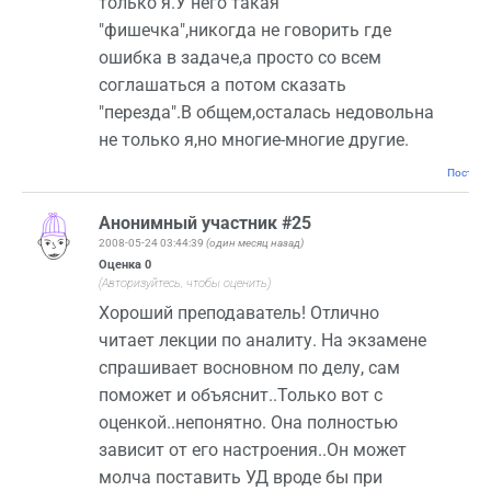
только я.У него такая
"фишечка",никогда не говорить где
ошибка в задаче,а просто со всем
соглашаться а потом сказать
"перезда".В общем,осталась недовольна
не только я,но многие-многие другие.
Постоян
Анонимный участник #25
2008-05-24 03:44:39
(один месяц назад)
Оценка
0
(Авторизуйтесь, чтобы оценить)
Хороший преподаватель! Отлично
читает лекции по аналиту. На экзамене
спрашивает восновном по делу, сам
поможет и объяснит..Только вот с
оценкой..непонятно. Она полностью
зависит от его настроения..Он может
молча поставить УД вроде бы при