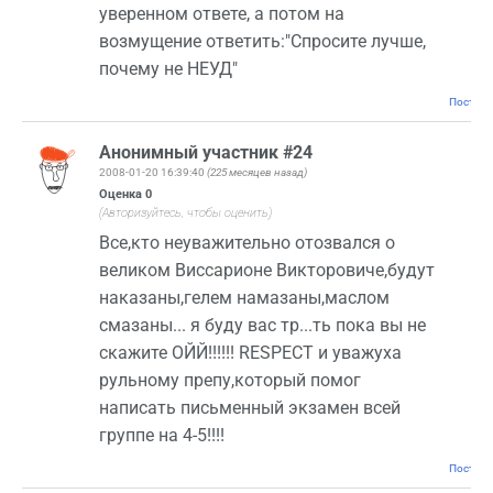
уверенном ответе, а потом на
возмущение ответить:"Спросите лучше,
почему не НЕУД"
Постоян
Анонимный участник #24
2008-01-20 16:39:40
(225 месяцев назад)
Оценка
0
(Авторизуйтесь, чтобы оценить)
Все,кто неуважительно отозвался о
великом Виссарионе Викторовиче,будут
наказаны,гелем намазаны,маслом
смазаны... я буду вас тр...ть пока вы не
скажите ОЙЙ!!!!!! RESPECT и уважуха
рульному препу,который помог
написать письменный экзамен всей
группе на 4-5!!!!
Постоян