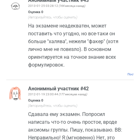
Анонимный участник #43
2013-01-25 03:28:12
(164 месяца назад)
Оценка
0
(Авторизуйтесь, чтобы оценить)
На экзамене неадекватен, может
поставить что угодно, но все-таки он
больше "халявa", нежели "факер" (хотя
лично мне не повезло). В основном
ориентируется на точное знание всех
формулировок.
Постоян
Анонимный участник #42
2012-01-19 23:00:44
(177 месяцев назад)
Оценка
0
(Авторизуйтесь, чтобы оценить)
Сдавала ему экзамен. Попросил
написать что-то очень простое, вроде
аксиомы группы. Пишу, показываю. ВВ:
Неправильно! Я:(мгновенно) Нет, это