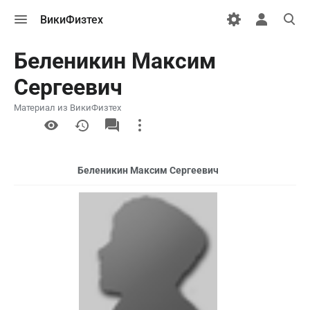
Открыть
Открыть
Откры
ВикиФизтех
меню
персональн
поиск
меню
Беленикин Максим
Сергеевич
Материал из ВикиФизтех
More
actions
Беленикин Максим Сергеевич