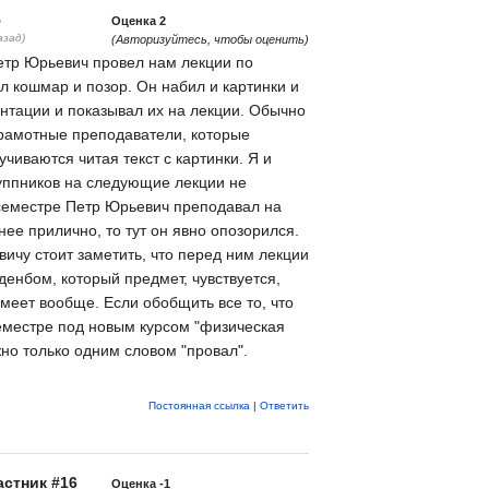
5
Оценка
2
азад)
(Авторизуйтесь, чтобы оценить)
Петр Юрьевич провел нам лекции по
л кошмар и позор. Он набил и картинки и
ентации и показывал их на лекции. Обычно
грамотные преподаватели, которые
учиваются читая текст с картинки. Я и
уппников на следующие лекции не
семестре Петр Юрьевич преподавал на
ее прилично, то тут он явно опозорился.
ичу стоит заметить, что перед ним лекции
денбом, который предмет, чувствуется,
умеет вообще. Если обобщить все то, что
еместре под новым курсом "физическая
жно только одним словом "провал".
Постоянная ссылка
|
Ответить
стник #16
Оценка
-1