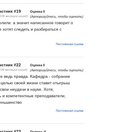
стник #19
Оценка
0
(108 месяцев назад)
(Авторизуйтесь, чтобы оценить)
лили. а значит написанное говорит о
е хотят следить и разбираться с
Постоянная ссылка
стник #22
Оценка
0
108 месяцев назад)
(Авторизуйтесь, чтобы оценить)
ое ведь правда. Кафедра - собрание
 целью своей жизни ставит отыгрыш
 свои неудачи в науке. Хотя,
ть и компетентные преподаватели,
меньшинство
Постоянная ссылка
стник #23
Оценка
-6