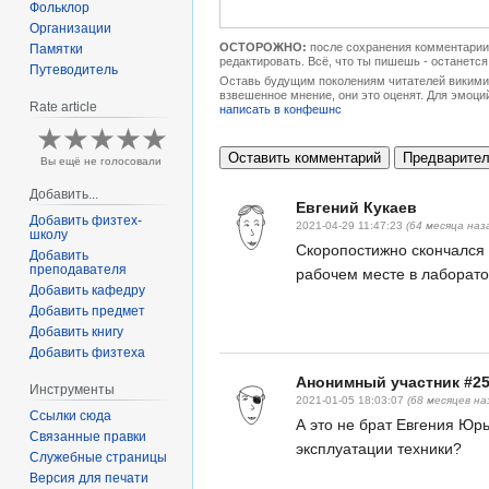
Фольклор
Организации
ОСТОРОЖНО:
после сохранения комментарии 
Памятки
редактировать. Всё, что ты пишешь - останется
Путеводитель
Оставь будущим поколениям читателей викимип
взвешенное мнение, они это оценят. Для эмоци
Rate article
написать в конфешнс
Вы ещё не голосовали
Добавить...
Евгений Кукаев
Добавить физтех-
2021-04-29 11:47:23
(64 месяца наз
школу
Скоропостижно скончался 
Добавить
преподавателя
рабочем месте в лаборат
Добавить кафедру
Добавить предмет
Добавить книгу
Добавить физтеха
Анонимный участник #2
Инструменты
2021-01-05 18:03:07
(68 месяцев на
Ссылки сюда
А это не брат Евгения Юр
Связанные правки
эксплуатации техники?
Служебные страницы
Версия для печати