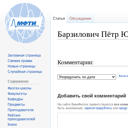
Статья
Обсуждение
Барзилович Пётр 
Перейти
Перейти
Заглавная страница
к
к
Комментарии:
Свежие правки
навигации
поиску
Новые страницы
Случайная страница
Включ
Содержание
Физтех-школы
Факультеты
Добавить свой комментарий
Кафедры
Предметы
На сайте ВикиФизтех приветствуются
все ком
быть анонимным,
зарегистрируйтесь
или
предс
Преподаватели
Рейтинг
преподавателей
Книги