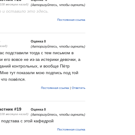
(108 месяцев назад)
(Авторизуйтесь, чтобы оценить)
 и оставило это здесь.
Постоянная ссылка
8
Оценка
0
азад)
(Авторизуйтесь, чтобы оценить)
нас подставили тогда с тем письмом в
 его вовсе не из-за истерики девочки, а
аданий контрольных, и вообще Пётр
 Мне тут показали мою подпись под той
 что повёлся.
Постоянная ссылка
|
Ответить
стник #19
Оценка
0
(108 месяцев назад)
(Авторизуйтесь, чтобы оценить)
 подстава с этой кафедрой
Постоянная ссылка