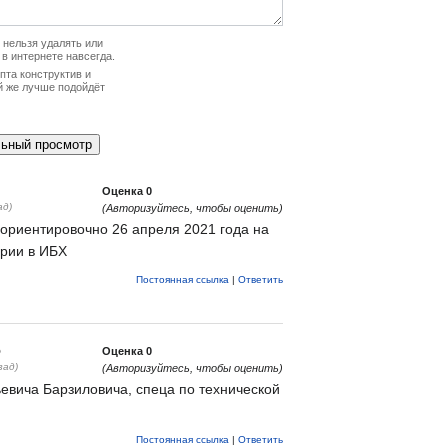
нельзя удалять или
 в интернете навсегда.
та конструктив и
й же лучше подойдёт
Оценка
0
ад)
(Авторизуйтесь, чтобы оценить)
ориентировочно 26 апреля 2021 года на
ории в ИБХ
Постоянная ссылка
|
Ответить
5
Оценка
0
зад)
(Авторизуйтесь, чтобы оценить)
ьевича Барзиловича, спеца по технической
Постоянная ссылка
|
Ответить