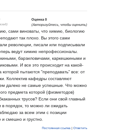
0
Оценка
0
азад)
(Авторизуйтесь, чтобы оценить)
ию, сами виноваты, что химию, биологию
еподают так плохо. Вы этого сами
вали революции, писали или подписывали
еперь ведут химию непрофессионалы.
лкиными, барзиловичами, каркешкиными и
ковыми. И все это происходит на какой-
 которой пытаются "преподавать" все: от
ки. Коллектив кафедры составляют
чем далеко не самые успешные. Что можно
ного предмета которой (физметодов)
обкаканных трусов? Если они свой главный
 в порядок, то можно ли ожидать
аблюдаю за всем этим с позиции
е и смешно и грустно.
Постоянная ссылка
|
Ответить