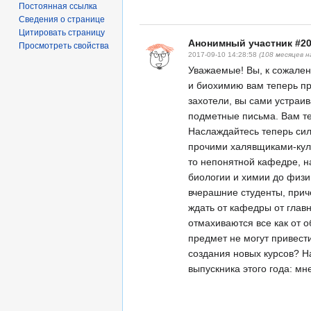
Постоянная ссылка
Сведения о странице
Цитировать страницу
Анонимный участник #2
Просмотреть свойства
2017-09-10 14:28:58
(108 месяцев н
Уважаемые! Вы, к сожален
и биохимию вам теперь пр
захотели, вы сами устраи
подметные письма. Вам т
Наслаждайтесь теперь си
прочими халявщиками-кули
то непонятной кафедре, на
биологии и химии до физи
вчерашние студенты, при
ждать от кафедры от глав
отмахиваются все как от 
предмет не могут привести
создания новых курсов? Н
выпускника этого года: мн