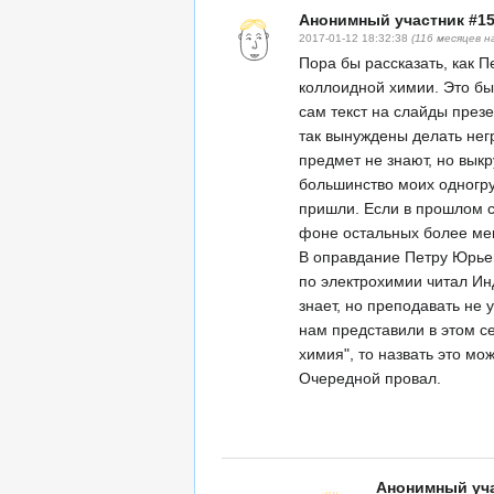
Анонимный участник #1
2017-01-12 18:32:38
(116 месяцев н
Пора бы рассказать, как 
коллоидной химии. Это бы
сам текст на слайды през
так вынуждены делать не
предмет не знают, но выкр
большинство моих одногр
пришли. Если в прошлом 
фоне остальных более мен
В оправдание Петру Юрьев
по электрохимии читал Ин
знает, но преподавать не 
нам представили в этом с
химия", то назвать это мо
Очередной провал.
Анонимный уча