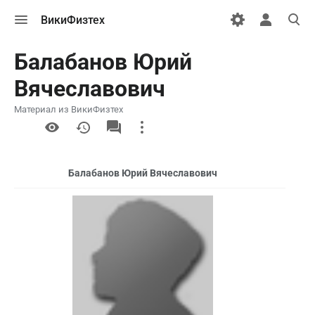
Открыть
Открыть
Откры
ВикиФизтех
меню
персональн
поиск
меню
Балабанов Юрий
Вячеславович
Материал из ВикиФизтех
More
actions
Балабанов Юрий Вячеславович