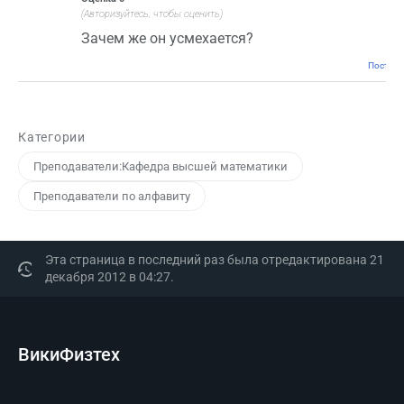
(Авторизуйтесь, чтобы оценить)
Зачем же он усмехается?
Постоян
Категории
Преподаватели:Кафедра высшей математики
Преподаватели по алфавиту
Эта страница в последний раз была отредактирована 21
декабря 2012 в 04:27.
ВикиФизтех