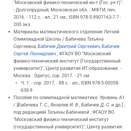
"Московский физико-технический ин-т (Гос. ун-т)".
- Долгопрудный, Московская обл. : МФТИ, печ.
2016. - 112 с. : ил.; 21 см.; ISBN 978-5-9907163-7-7 :
200 экз.
Материалы математического отделения Летней
Олимпиадной Школы /
Бабичева Татьяна
Сергеевна,
Бабичев Дмитрий Сергеевич
,
Бабичев
Сергей Леонидович
; ФГАОУ ВО "Московский
физико-технический институт (Государственный
университет)", Центр развития ИТ-образования. -
Москва : Эдитус, cop. 2017. - 21 см.
Ч. 1. - cop. 2017. - 88 с. : ил.; ISBN 978-5-00058-
638-9
Пособие по олимпиадной математике. Уровень А1
/ [
Бабичева Т. С., Яковлев И. В., Бабичев Д. С. и др.
] ;
под редакцией
Татьяны Бабичевой
; ФГАОУ ВО
"Московский физико-технический институт
(государственный университет)", Центр развития