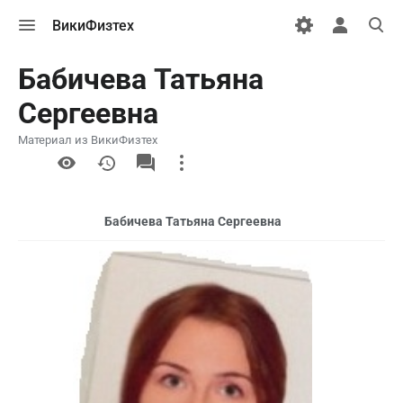
Открыть
Открыть
Откры
ВикиФизтех
меню
персональн
поиск
меню
Бабичева Татьяна
Сергеевна
Материал из ВикиФизтех
More
actions
Бабичева Татьяна Сергеевна