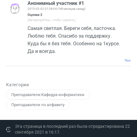
Анонимный участник #1
2015-02-02 07:28:04
(140 месяцев назад)
Оценка
2
(Авторизуйтесь, чтобы оценить)
Самая светлая. Береги себя, ласточка.
Люблю тебя. Спасибо за поддержку.
Куда бы я без тебя. Особенно на 1курсе.
Да и всегда.
Постоян
Категории
Преподаватели:Кафедра информатики
Преподаватели по алфавиту
Эта страница в последний раз была отредактирована 22
сентября 2021 в 16:17.