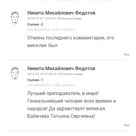
Никита Михайлович Федотов
2018-10-31 13:05:42
(94 месяца назад)
Оценка
-2
(Авторизуйтесь, чтобы оценить)
Отмена последнего комментария, это
мисклик был.
Постоян
Никита Михайлович Федотов
2018-02-26 07:26:33
(102 месяца назад)
Оценка
-1
(Авторизуйтесь, чтобы оценить)
Лучший преподаватель в мире!
Гениальнейший человек всех времен и
народов! Да здравствует великая
Бабичева Татьяна Сергеевна!
Постоян