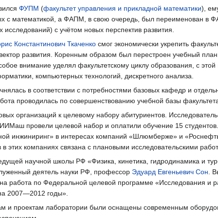
явился
ФУПМ
(
факультет управления и прикладной математики
), е
ых с математикой, а ФАПМ, в свою очередь, был переименован в 
х исследований) с учётом новых перспектив развития.
рис Константинович Ткаченко
смог экономически укрепить факульте
вектор развития. Коренным образом был перестроен учебный план
собое внимание уделял факультетскому циклу образования, с этой
орматики, компьютерных технологий, дискретного анализа.
чнялась в соответствии с потребностями базовых кафедр и отдель
абота проводилась по совершенствованию учебной базы факультета
зовых организаций к целевому набору абитуриентов. Исследователь
ИИМаш провели целевой набор и оплатили обучение 15 студентов
ной инжиниринг» в интересах компаний «Шлюмберже» и «Роснефт
 в этих компаниях связана с плановыми исследовательскими рабо
ведущей научной школы РФ «Физика, кинетика, гидродинамика и ту
служенный деятель науки РФ, профессор
Эдуард Евгеньевич Сон
. 
а работа по Федеральной целевой программе «Исследования и ра
 на 2007—2012 годы».
антам и проектам лаборатории были оснащены современным оборуд
спечением.