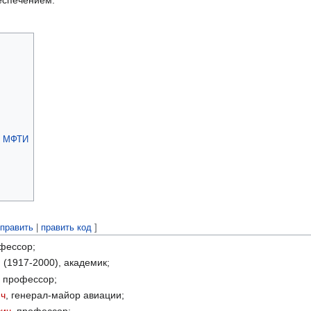
и МФТИ
править
|
править код
]
офессор;
(1917-2000), академик;
, профессор;
ич
, генерал-майор авиации;