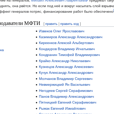
ение на генералов,
Михаил Алексеевич Лаврентьев
придумал таку
однять, она рвётся. Но если под неё и вокруг насыпать слой взрыв
Эффект генералов потряс, финансирование работ было обеспечено
подаватели МФТИ
[
править
|
править код
]
Извеков Олег Ярославович
Казимиров Александр Александрович
Киреенков Алексей Альбертович
Кондауров Владимир Игнатьевич
на
Кондранин Тимофей Владимирович
Крайко Александр Николаевич
Кузнецов Александр Алексеевич
Кучук Александр Александрович
Молчанов Владимир Сергеевич
Невмержицкий Ян Васильевич
Негодяев Сергей Серафимович
Панов Владимир Александрович
Пятницкий Евгений Серафимович
Рыжак Евгений Измайлович