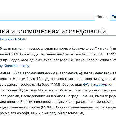
Читать
По
ики и космических исследований
факультет МФТИ
»)
бласти изучения космоса, один из первых факультетов Физтеха (ут
ания СССР Всеволода Николаевича Столетова № 477 от 01.10.195
ия принадлежала одному из основателей Физтеха, Герою Социалис
у Христиановичу
.
 называвшийся аэромеханическим («аэромехом»), переименовали 
лёта). На нём было 12 студенческих групп, но возникли трудности
тов разного профиля. На базе ФАМП был создан
ФАЛТ
(
факультет
и
) в городе Жуковском Московской области. Все специальности, свя
ппаратами, исследованиями в области аэродинамики, были перед
из авиационной промышленности выделилась ракетно-космическая
щего машиностроения (МОМ). В связи с увеличением числа напр
акультет аэрофизики и прикладной математики).