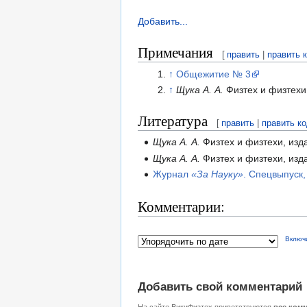
Добавить...
Примечания
[
править
|
править 
↑
Общежитие № 3
↑
Щука А. А.
Физтех и физтехи,
Литература
[
править
|
править к
Щука А. А.
Физтех и физтехи, изда
Щука А. А.
Физтех и физтехи, изда
Журнал
«За Науку»
. Спецвыпуск,
Комментарии:
Включ
Добавить свой комментарий
На сайте ВикиФизтех приветствуются
все ком