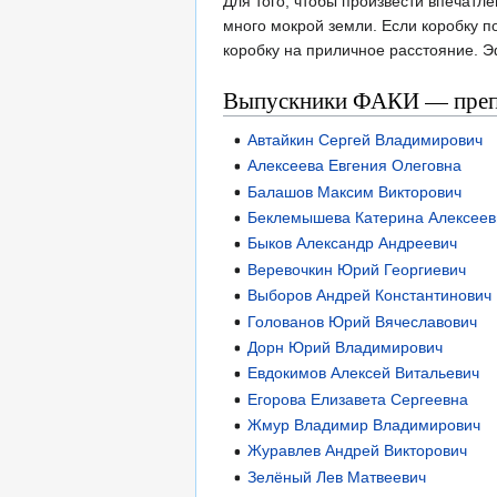
Для того, чтобы произвести впечатл
много мокрой земли. Если коробку п
коробку на приличное расстояние. 
Выпускники ФАКИ — пре
Автайкин Сергей Владимирович
Алексеева Евгения Олеговна
Балашов Максим Викторович
Беклемышева Катерина Алексеев
Быков Александр Андреевич
Веревочкин Юрий Георгиевич
Выборов Андрей Константинович
Голованов Юрий Вячеславович
Дорн Юрий Владимирович
Евдокимов Алексей Витальевич
Егорова Елизавета Сергеевна
Жмур Владимир Владимирович
Журавлев Андрей Викторович
Зелёный Лев Матвеевич