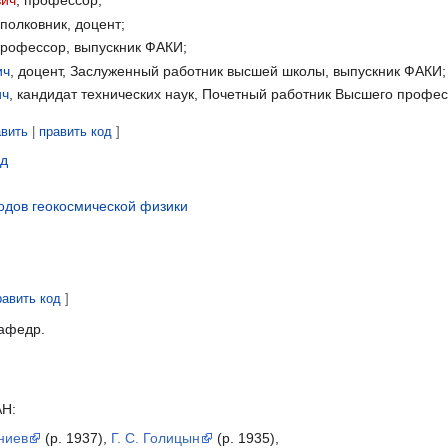
вич
, профессор;
 полковник, доцент;
профессор, выпускник ФАКИ;
ич
, доцент, Заслуженный работник высшей школы, выпускник ФАКИ;
ич
, кандидат технических наук, Почетный работник Высшего профе
авить
|
править код
]
ед
тодов геокосмической физики
равить код
]
кафедр.
АН:
аниев
(р. 1937),
Г. С. Голицын
(р. 1935),