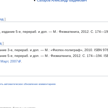
Сахаров Александр Вадимович
код
]
 издание 5-е, перераб. и доп. — М.: Физматкнига, 2012. С. 174—19
од
]
ние 3-е, перераб. и доп. — М.: «Физтех-полиграф», 2010. ISBN 97
ние 5-е, перераб. и доп. — М.: Физматкнига, 2012. С. 174—194. IS
 Март, 2007
.
ить автоматическое обновление комментариев
ментарии
. Если вы не хотите