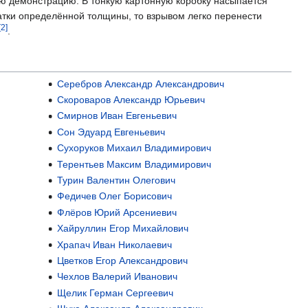
ю демонстрацию. В тонкую картонную коробку насыпается
чатки определённой толщины, то взрывом легко перенести
[2]
.
Серебров Александр Александрович
Скороваров Александр Юрьевич
Смирнов Иван Евгеньевич
Сон Эдуард Евгеньевич
Сухоруков Михаил Владимирович
Терентьев Максим Владимирович
Турин Валентин Олегович
Федичев Олег Борисович
Флёров Юрий Арсениевич
Хайруллин Егор Михайлович
Храпач Иван Николаевич
Цветков Егор Александрович
Чехлов Валерий Иванович
Щелик Герман Сергеевич