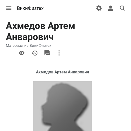
Открыть
Открыть
Откры
ВикиФизтех
меню
персональн
поиск
меню
Ахмедов Артем
Анварович
Материал из ВикиФизтех
More
actions
Ахмедов Артем Анварович