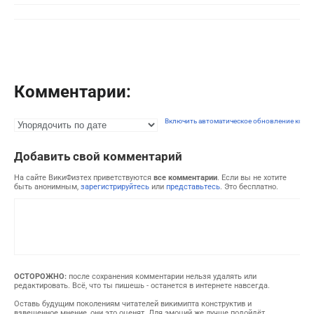
Комментарии:
Включить автоматическое обновление комм
Добавить свой комментарий
На сайте ВикиФизтех приветствуются
все комментарии
. Если вы не хотите
быть анонимным,
зарегистрируйтесь
или
представьтесь
. Это бесплатно.
ОСТОРОЖНО:
после сохранения комментарии нельзя удалять или
редактировать. Всё, что ты пишешь - останется в интернете навсегда.
Оставь будущим поколениям читателей викимипта конструктив и
взвешенное мнение, они это оценят. Для эмоций же лучше подойдёт