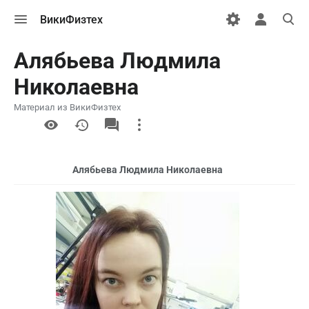
Открыть
Открыть
Откры
ВикиФизтех
меню
персональн
поиск
меню
Алябьева Людмила
Николаевна
Материал из ВикиФизтех
More
actions
Алябьева Людмила Николаевна