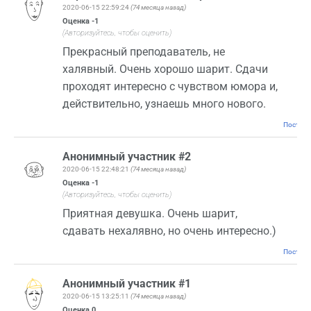
2020-06-15 22:59:24
(74 месяца назад)
Оценка
-1
(Авторизуйтесь, чтобы оценить)
Прекрасный преподаватель, не
халявный. Очень хорошо шарит. Сдачи
проходят интересно с чувством юмора и,
действительно, узнаешь много нового.
Постоян
Анонимный участник #2
2020-06-15 22:48:21
(74 месяца назад)
Оценка
-1
(Авторизуйтесь, чтобы оценить)
Приятная девушка. Очень шарит,
сдавать нехалявно, но очень интересно.)
Постоян
Анонимный участник #1
2020-06-15 13:25:11
(74 месяца назад)
Оценка
0