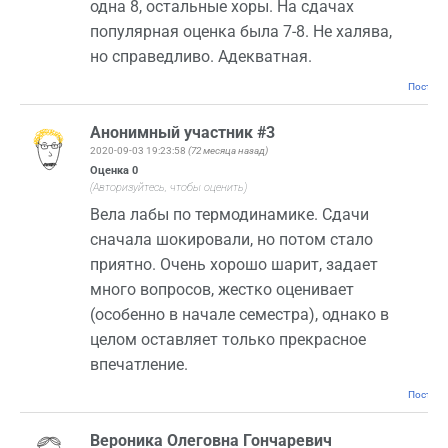
одна 8, остальные хоры. На сдачах
популярная оценка была 7-8. Не халява,
но справедливо. Адекватная.
Постоян
Анонимный участник #3
2020-09-03 19:23:58
(72 месяца назад)
Оценка
0
(Авторизуйтесь, чтобы оценить)
Вела лабы по термодинамике. Сдачи
сначала шокировали, но потом стало
приятно. Очень хорошо шарит, задает
много вопросов, жестко оценивает
(особенно в начале семестра), однако в
целом оставляет только прекрасное
впечатление.
Постоян
Вероника Олеговна Гончаревич