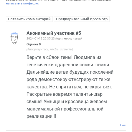
написать в конфешнс
Анонимный участник #5
2024-01-12 20:35:23
(один месяц назад)
Оценка
0
(Авторизуйтесь, чтобы оценить)
Верьте в сСвои гены! Людмила из
генетически одарённой семьи. семьи.
Дальнейшие ветви будущих поколений
рода демонстоируютнстрируют те же
качества. Не спрятаться, не скрыться.
Раскрытые вовремя таланты- дар
свыше! Умнице и красавица желаем
максимальной профессиональной
реализации!!!
Постоян