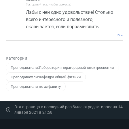
(Авторизуйтесь, чтобы оценить)
Лабы с ней одно удовольствие! Столько
всего интересного и полезного,
оказывается, если поразмыслить.
Постоян
Категории
Преподаватели:Лаборатория терагерцовой спектроскопии
Преподаватели:Кафедра общей физики
Преподаватели по алфавиту
Эта страница в последний раз была отредактирована 14
января 2021 в 21:58.